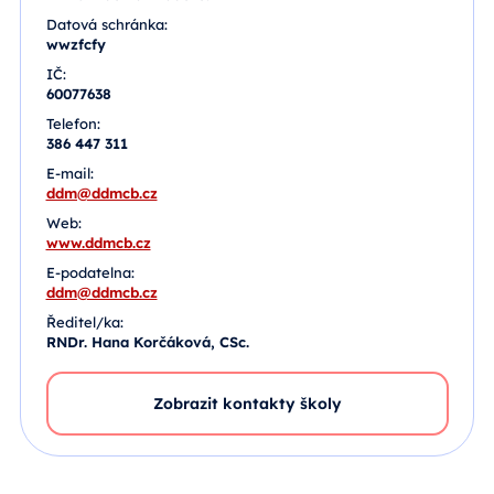
Datová schránka:
wwzfcfy
IČ:
60077638
Telefon:
386 447 311
E-mail:
ddm@ddmcb.cz
Web:
www.ddmcb.cz
E-podatelna:
ddm@ddmcb.cz
Ředitel/ka:
RNDr. Hana Korčáková, CSc.
Zobrazit kontakty školy