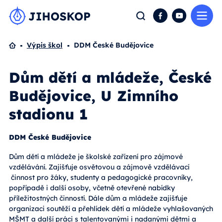
Me
Hledat
Facebook
YouTube
Domů
Výpis škol
DDM České Budějovice
Dům dětí a mládeže, České
Budějovice, U Zimního
stadionu 1
DDM České Budějovice
Dům dětí a mládeže je školské zařízení pro zájmové
vzdělávání. Zajišťuje osvětovou a zájmově vzdělávací
činnost pro žáky, studenty a pedagogické pracovníky,
popřípadě i další osoby, včetně otevřené nabídky
příležitostných činností. Dále dům a mládeže zajišťuje
organizaci soutěží a přehlídek dětí a mládeže vyhlašovaných
MŠMT a další práci s talentovanými i nadanými dětmi a