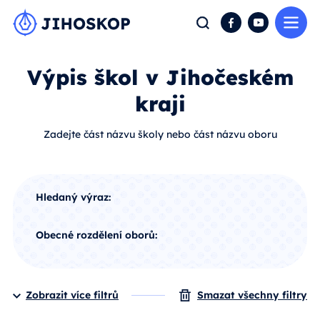
Me
Hledat
Facebook
YouTube
Výpis škol v Jihočeském
kraji
Zadejte část názvu školy nebo část názvu oboru
Hledaný výraz:
Obecné rozdělení oborů:
Zobrazit více filtrů
Smazat všechny filtry