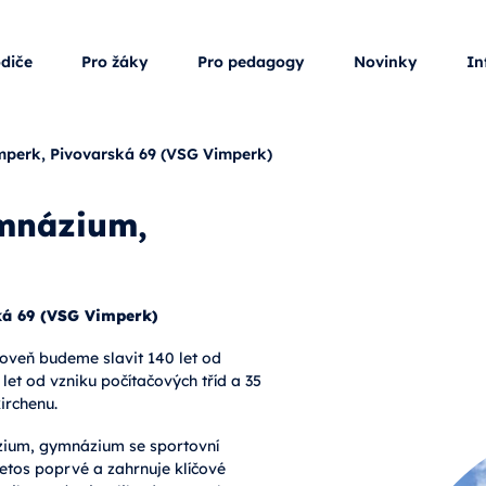
odiče
Pro žáky
Pro pedagogy
Novinky
In
perk, Pivovarská 69 (VSG Vimperk)
ymnázium,
ká 69 (VSG Vimperk)
roveň budeme slavit 140 let od
 let od vzniku počítačových tříd a 35
irchenu.
názium, gymnázium se sportovní
letos poprvé a zahrnuje klíčové