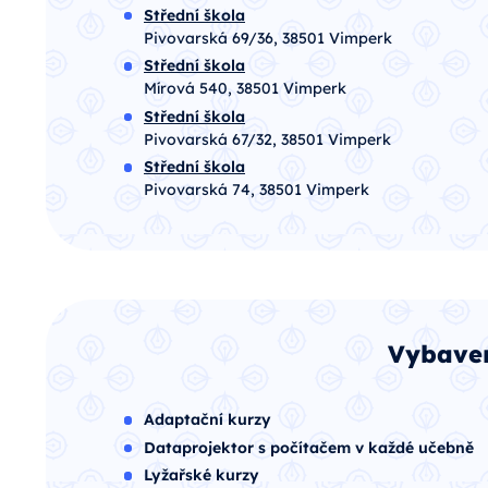
Střední škola
Pivovarská 69/36, 38501 Vimperk
Střední škola
Mírová 540, 38501 Vimperk
Střední škola
Pivovarská 67/32, 38501 Vimperk
Střední škola
Pivovarská 74, 38501 Vimperk
Vybaven
Adaptační kurzy
Dataprojektor s počítačem v každé učebně
Lyžařské kurzy