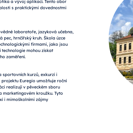
otika a vývoj aplikací. Tento obor
alosti s praktickými dovednostmi
ovědné laboratoře, jazyková učebna,
á pec, hrnčířský kruh. Škola úzce
hnologickými firmami, jako jsou
 technologie mohou získat
ého zaměření.
 sportovních kurzů, exkurzí i
i projektu Euregio umožňuje roční
ci realizují v pěveckém sboru
 a marketingovém kroužku. Tyto
raxí i mimoškolními zájmy