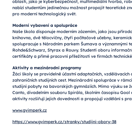
oblasti, jako je kyberbezpečnost, multimediální tvorba, rob
nabízí studentům jedinečnou možnost propojit teoretické zn
pro moderní technologický svět.
Moderní vybavení a spolupráce
Naše škola disponuje moderním zázemím, jako jsou přírod
knihovna, dvě tělocvičny, čtyři počítačové učebny, keramick
spolupracuje s Národním parkem Šumava a významnými tec
Rohde&Schwarz, Styrax a Rouvy. Studenti oboru informační
certifikáty a přímé pracovní příležitosti ve firmách technick
Aktivity a mezinárodní programy
Žáci školy se pravidelně účastní adaptačních, vzdělávacích a
zahraničních studijních cest. Mezinárodní spolupráce v rámc
studijní pobyty na bavorských gymnáziích. Mimo výuku se žá
Canto, divadelním souboru Spirála, školním časopisu Gool
aktivity rozšiřují jejich dovednosti a propojují vzdělání s p
www.gvimperk.cz
https://www.gvimperk.cz/stranky/studijni-obory-38