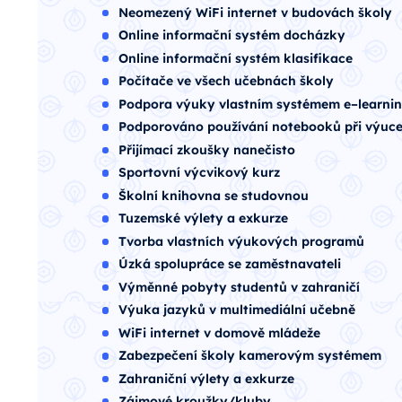
Neomezený WiFi internet v budovách školy
Online informační systém docházky
Online informační systém klasifikace
Počítače ve všech učebnách školy
Podpora výuky vlastním systémem e–learni
Podporováno používání notebooků při výuc
Přijímací zkoušky nanečisto
Sportovní výcvikový kurz
Školní knihovna se studovnou
Tuzemské výlety a exkurze
Tvorba vlastních výukových programů
Úzká spolupráce se zaměstnavateli
Výměnné pobyty studentů v zahraničí
Výuka jazyků v multimediální učebně
WiFi internet v domově mládeže
Zabezpečení školy kamerovým systémem
Zahraniční výlety a exkurze
Zájmové kroužky/kluby