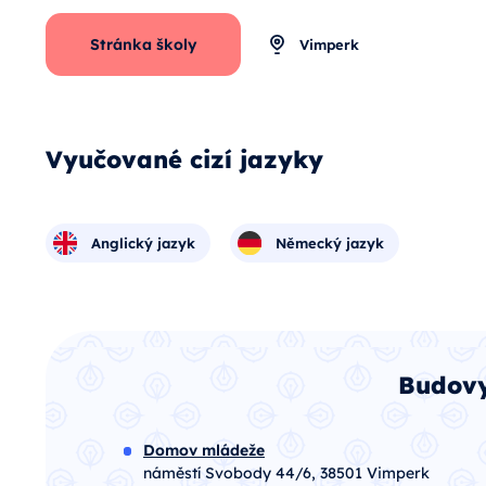
Stránka školy
Vimperk
Vyučované cizí jazyky
Anglický jazyk
Německý jazyk
Budovy
Domov mládeže
náměstí Svobody 44/6, 38501 Vimperk