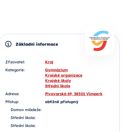
Základní informace
Zřizovatel:
Kraj
Kategorie:
Gymnázium
Krajské organizace
Krajské školy
Střední škola
Adresa:
Pivovarská 69, 38501 Vimperk
Přístup:
obtížně přístupný
Domov mládeže:
Střední škola:
Střední škola: