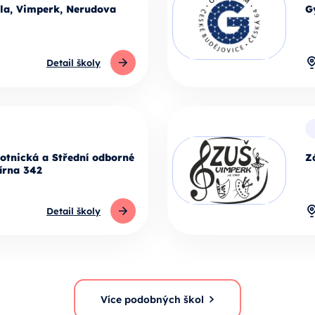
ola, Vimperk, Nerudova
G
Detail školy
otnická a Střední odborné
Z
írna 342
Detail školy
Více podobných škol