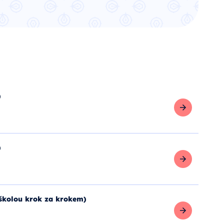
)
Zobrazit více
)
Zobrazit více
školou krok za krokem)