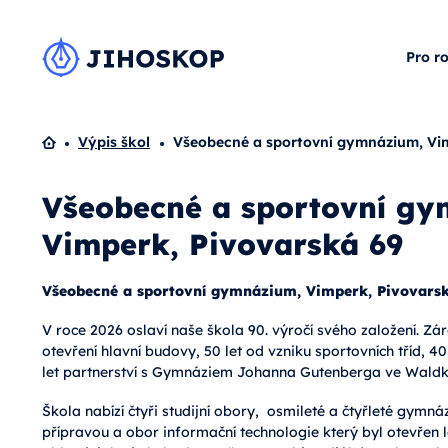
Pro r
Domů
Výpis škol
Všeobecné a sportovní gymnázium, Vim
Všeobecné a sportovní g
Vimperk, Pivovarská 69
Všeobecné a sportovní gymnázium, Vimperk, Pivovars
V roce 2026 oslaví naše škola 90. výročí svého založení. Zá
otevření hlavní budovy, 50 let od vzniku sportovních tříd, 40
let partnerství s Gymnáziem Johanna Gutenberga ve Waldk
Škola nabízí čtyři studijní obory, osmileté a čtyřleté gym
přípravou a obor informační technologie který byl otevřen 