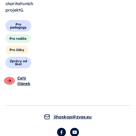
charitativních
projektů.
Pro
pedagogy
Pro rodiče
Pro žáky
Zprávy od
škol
Celý
článek
jihoskop@zvas.eu
Facebook
YouTube