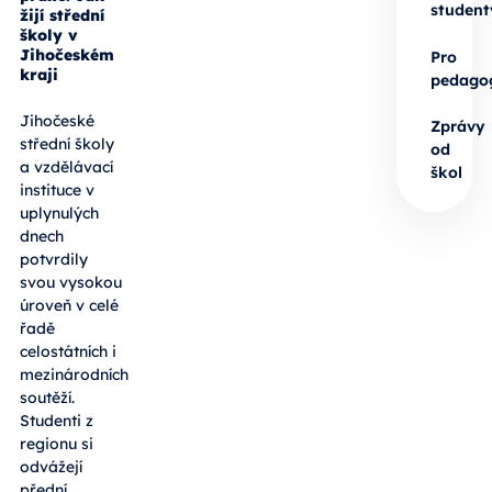
student
žijí střední
školy v
Jihočeském
Pro
kraji
pedago
Jihočeské
Zprávy
střední školy
od
a vzdělávací
škol
instituce v
uplynulých
dnech
potvrdily
svou vysokou
úroveň v celé
řadě
celostátních i
mezinárodních
soutěží.
Studenti z
regionu si
odvážejí
přední