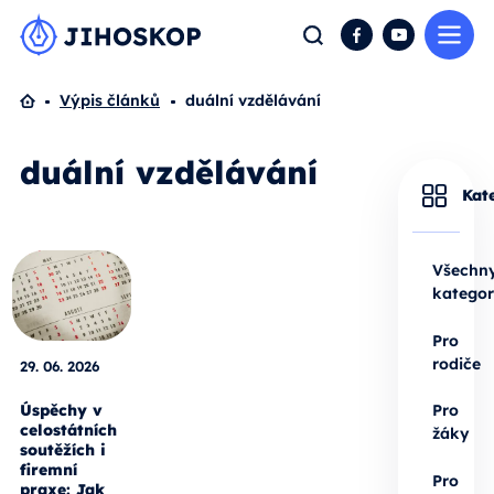
Me
Hledat
Facebook
YouTube
Domů
Výpis článků
duální vzdělávání
duální vzdělávání
Kat
Všechn
kategor
Pro
rodiče
29. 06. 2026
Úspěchy v
Pro
celostátních
žáky
soutěžích i
firemní
Pro
praxe: Jak