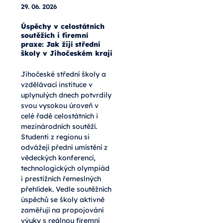
29. 06. 2026
Úspěchy v celostátních
soutěžích i firemní
praxe: Jak žijí střední
školy v Jihočeském kraji
Jihočeské střední školy a
vzdělávací instituce v
uplynulých dnech potvrdily
svou vysokou úroveň v
celé řadě celostátních i
mezinárodních soutěží.
Studenti z regionu si
odvážejí přední umístění z
vědeckých konferencí,
technologických olympiád
i prestižních řemeslných
přehlídek. Vedle soutěžních
úspěchů se školy aktivně
zaměřují na propojování
výuky s reálnou firemní