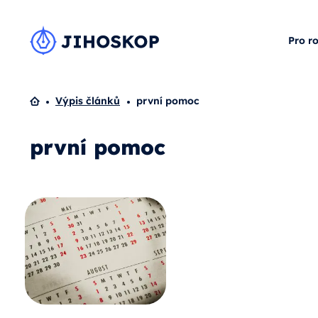
Pro r
Domů
Výpis článků
první pomoc
první pomoc