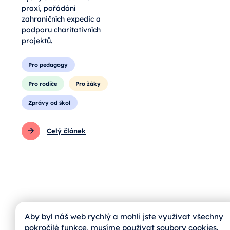
praxí, pořádání
zahraničních expedic a
podporu charitativních
projektů.
Pro pedagogy
Pro rodiče
Pro žáky
Zprávy od škol
Celý článek
Aby byl náš web rychlý a mohli jste využívat všechny
pokročilé funkce, musíme používat soubory cookies.