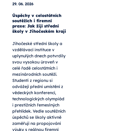
29. 06. 2026
Úspěchy v celostátních
soutěžích i firemní
praxe: Jak žijí střední
školy v Jihočeském kraji
Jihočeské střední školy a
vzdělávací instituce v
uplynulých dnech potvrdily
svou vysokou úroveň v
celé řadě celostátních i
mezinárodních soutěží.
Studenti z regionu si
odvážejí přední umístění z
vědeckých konferencí,
technologických olympiád
i prestižních řemeslných
přehlídek. Vedle soutěžních
úspěchů se školy aktivně
zaměřují na propojování
výuky s reálnou firemní