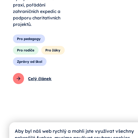
praxí, pořádání
zahraničních expedic a
podporu charitativních
projektů.
Pro pedagogy
Pro rodiče
Pro žáky
Zprávy od škol
Celý článek
Aby byl náš web rychlý a mohli jste využívat všechny
pokročilé funkce, musíme používat soubory cookies.