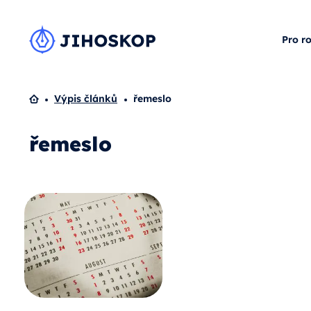
Pro r
Domů
Výpis článků
řemeslo
řemeslo