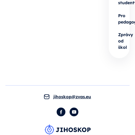
student
Pro
pedago
Zprávy
od
škol
jihoskop@zvas.eu
Facebook
YouTube