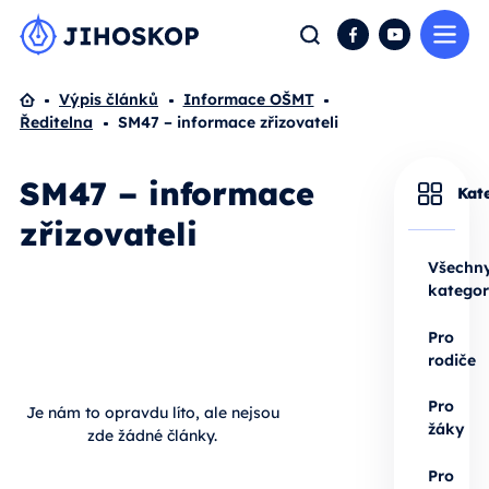
Me
Hledat
Facebook
YouTube
Domů
Výpis článků
Informace OŠMT
Ředitelna
SM47 – informace zřizovateli
SM47 – informace
Kat
zřizovateli
Všechn
kategor
Pro
rodiče
Pro
Je nám to opravdu líto, ale nejsou
žáky
zde žádné články.
Pro