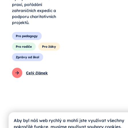
praxí, pořádání
zahraničních expedic a
podporu charitativních
projektů.
Pro pedagogy
Pro rodiče
Pro žáky
Zprávy od škol
Celý článek
Aby byl náš web rychlý a mohli jste využívat všechny
pokročilé funkce, musíme používat soubory cookies.