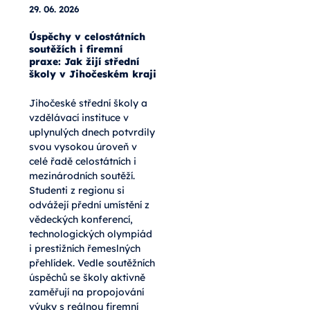
29. 06. 2026
Úspěchy v celostátních
soutěžích i firemní
praxe: Jak žijí střední
školy v Jihočeském kraji
Jihočeské střední školy a
vzdělávací instituce v
uplynulých dnech potvrdily
svou vysokou úroveň v
celé řadě celostátních i
mezinárodních soutěží.
Studenti z regionu si
odvážejí přední umístění z
vědeckých konferencí,
technologických olympiád
i prestižních řemeslných
přehlídek. Vedle soutěžních
úspěchů se školy aktivně
zaměřují na propojování
výuky s reálnou firemní