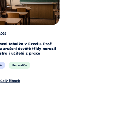
2026
není tabulka v Excelu. Proč
a zrušení deváté třídy narazil
stra i učitelů z praxe
é
Pro rodiče
Celý článek