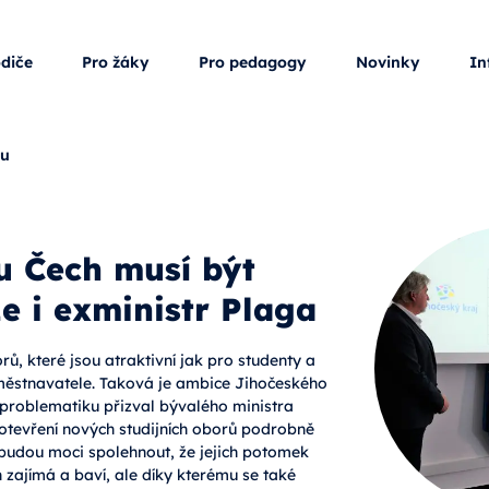
odiče
Pro žáky
Pro pedagogy
Novinky
In
ku
u Čech musí být
e i exministr Plaga
rů, které jsou atraktivní jak pro studenty a
zaměstnavatele. Taková je ambice Jihočeského
o problematiku přizval bývalého ministra
 otevření nových studijních oborů podrobně
k budou moci spolehnout, že jejich potomek
n zajímá a baví, ale díky kterému se také