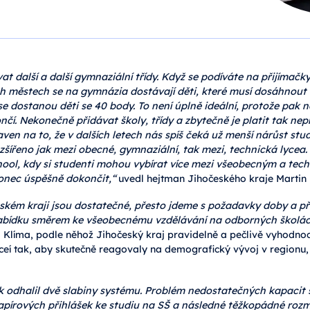
at další a další gymnaziální třídy. Když se podíváte na přijíma
ých městech se na gymnázia dostávají děti, které musí dosáhnou
e dostanou děti se 40 body. To není úplně ideální, protože pak n
í. Nekonečně přidávat školy, třídy a zbytečně je platit tak nepř
aven na to, že v dalších letech nás spíš čeká už menší nárůst stu
šířeno jak mezi obecné, gymnaziální, tak mezi, technická lycea.
hool, kdy si studenti mohou vybírat více mezi všeobecným a tech
konec úspěšně dokončit,“
uvedl hejtman Jihočeského kraje Martin
ském kraji jsou dostatečné, přesto jdeme s požadavky doby a pří
í nabídku směrem ke všeobecnému vzdělávání na odborných školá
l Klíma, podle něhož Jihočeský kraj pravidelně a pečlivě vyhodnoc
eí tak, aby skutečně reagovaly na demografický vývoj v regionu,
k odhalil dvě slabiny systému. Problém nedostatečných kapacit s
apírových přihlášek ke studiu na SŠ a následné těžkopádné rozm