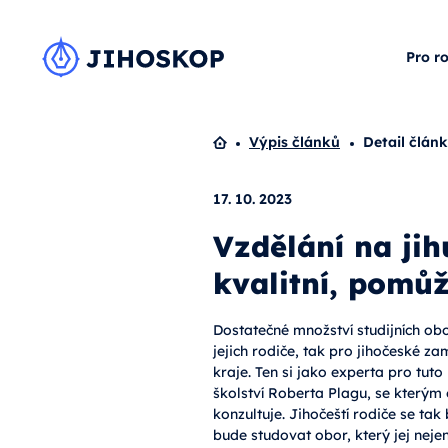
Pro r
Domů
Výpis článků
Detail člán
17. 10. 2023
Vzdělání na jih
kvalitní, pomůž
Dostatečné množství studijních obo
jejich rodiče, tak pro jihočeské 
kraje. Ten si jako experta pro tut
školství Roberta Plagu, se kterým
konzultuje. Jihočeští rodiče se ta
bude studovat obor, který jej neje