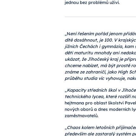
jednou bez problémů uživí.
„N
ení řešením pořád jenom přidáv
dítě dosáhnout, je 100. V krajsk
jižních Čechách i gymnázia, kam s
děti maturitu mnohdy ani nedokonč
ukázat, že Jihočeský kraj je připr
chceme nabízet, má být prostě roz
známe ze zahraničí, jako High Sc
průběhu studia víc vyhovuje, na
„
Kapacity středních škol v Jihoče
technického lycea, které rozšíř
hejtmana pro oblast školství Pave
nových oborů a dnes moderních lyc
zaměstnavatelů.
„
Chaos kolem letošních přijímače
především ale zastaralý systém p