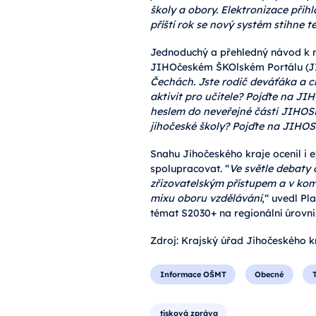
školy a obory. Elektronizace přihl
příští rok se nový systém stihne te
Jednoduchý a přehledný návod k 
JIHOčeském ŠKOlském Portálu (J
Čechách. Jste rodič deváťáka a c
aktivit pro učitele? Pojďte na J
heslem do neveřejné části JIHOSK
jihočeské školy? Pojďte na JIHOS
Snahu Jihočeského kraje ocenil i e
spolupracovat. “
Ve světle debaty 
zřizovatelským přístupem a v komb
mixu oboru vzdělávání
,“ uvedl Pl
témat S2030+ na regionální úrovni
Zdroj: Krajský úřad Jihočeského k
Informace OŠMT
Obecné
tisková zpráva