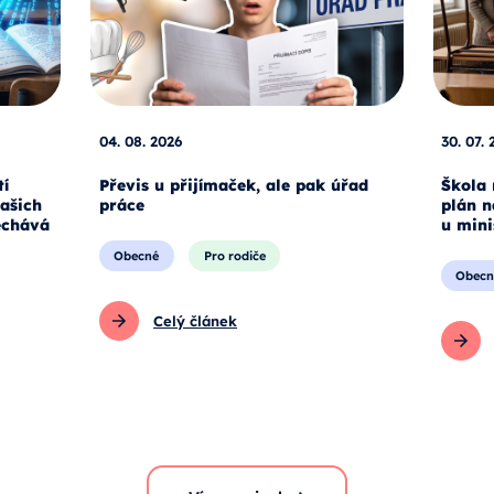
04. 08. 2026
30. 07. 
tí
Převis u přijímaček, ale pak úřad
Škola 
našich
práce
plán n
echává
u mini
Obecné
Pro rodiče
Obecn
Celý článek