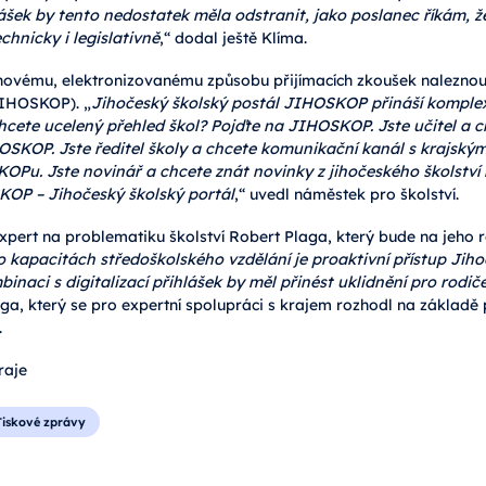
ášek by tento nedostatek měla odstranit, jako poslanec říkám, že ř
chnicky i legislativně
,“ dodal ještě Klíma.
novému, elektronizovanému způsobu přijímacích zkoušek nalezno
IHOSKOP). „
Jihočeský školský postál JIHOSKOP přináší komplexn
hcete ucelený přehled škol? Pojďte na JIHOSKOP. Jste učitel a 
IHOSKOP. Jste ředitel školy a chcete komunikační kanál s krajsk
OPu. Jste novinář a chcete znát novinky z jihočeského školství
KOP – Jihočeský školský portál
,“ uvedl náměstek pro školství.
xpert na problematiku školství Robert Plaga, který bude na jeho r
o kapacitách středoškolského vzdělání je proaktivní přístup Ji
inaci s digitalizací přihlášek by měl přinést uklidnění pro rodič
aga, který se pro expertní spolupráci s krajem rozhodl na základě 
.
raje
Tiskové zprávy