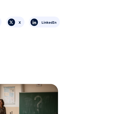
X
LinkedIn