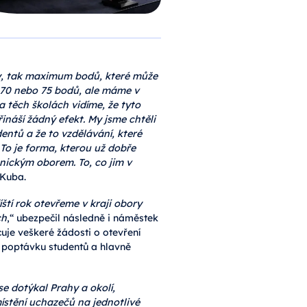
čky, tak maximum bodů, které může
t 70 nebo 75 bodů, ale máme v
a těch školách vidíme, že tyto
ináší žádný efekt. My jsme chtěli
dentů a že to vzdělávání, které
 To je forma, kterou už dobře
nickým oborem. To, co jim v
 Kuba.
ští rok otevřeme v kraji obory
ch
,“ ubezpečil následně i náměstek
uje veškeré žádosti o otevření
 poptávku studentů a hlavně
e dotýkal Prahy a okolí,
ístění uchazečů na jednotlivé