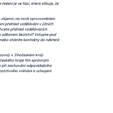
ešení je ve fázi, která slibuje, že
u zájemci na nově zprovozněném
í přehled vzdělávání v jižních
chcete přehled vzdělávacích
ým odborem školství? Vstupte pod
 nebo sháníte kontakty do některé
ozvoji v Jihočeském kraji
hočeského kraje tím správným
e při zachování odpovídajícího
pozitivního vnímání a uchopení