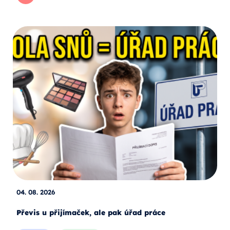
04. 08. 2026
Převis u přijímaček, ale pak úřad práce