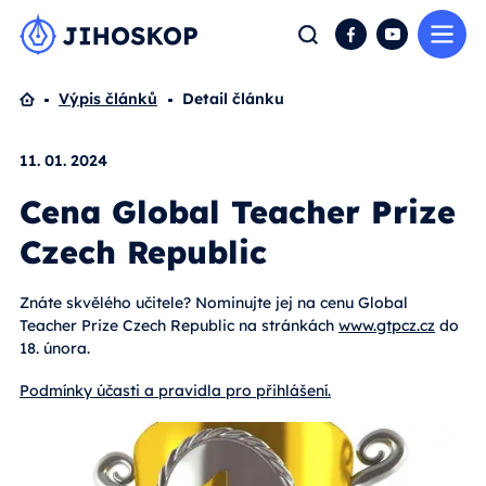
Me
Hledat
Facebook
YouTube
Domů
Výpis článků
Detail článku
11. 01. 2024
Cena Global Teacher Prize
Czech Republic
Znáte skvělého učitele? Nominujte jej na cenu Global
Teacher Prize Czech Republic na stránkách
www.gtpcz.cz
do
18. února.
Podmínky účasti a pravidla pro přihlášení.