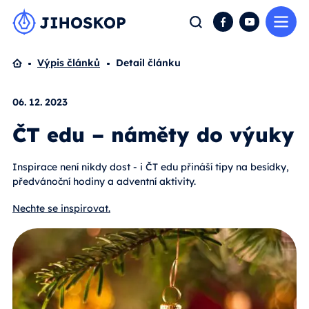
Me
Hledat
Facebook
YouTube
Domů
Výpis článků
Detail článku
06. 12. 2023
ČT edu – náměty do výuky
Inspirace není nikdy dost - i ČT edu přináší tipy na besídky,
předvánoční hodiny a adventní aktivity.
Nechte se inspirovat.