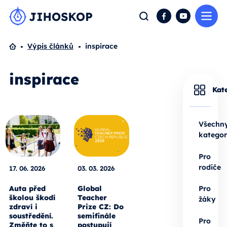
Me
Hledat
Facebook
YouTube
Domů
Výpis článků
inspirace
inspirace
Kat
Všechn
kategor
Pro
rodiče
17. 06. 2026
03. 03. 2026
Auta před
Global
Pro
školou škodí
Teacher
žáky
zdraví i
Prize CZ: Do
soustředění.
semifinále
Pro
Změňte to s
postupují