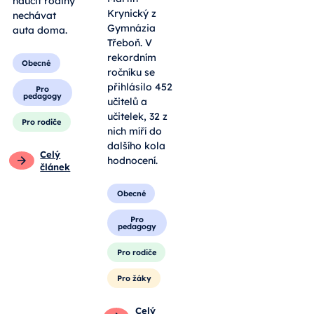
naučit rodiny
Krynický z
nechávat
Gymnázia
auta doma.
Třeboň. V
rekordním
Obecné
ročníku se
přihlásilo 452
Pro
pedagogy
učitelů a
učitelek, 32 z
Pro rodiče
nich míří do
dalšího kola
Celý
hodnocení.
článek
Obecné
Pro
pedagogy
Pro rodiče
Pro žáky
Celý