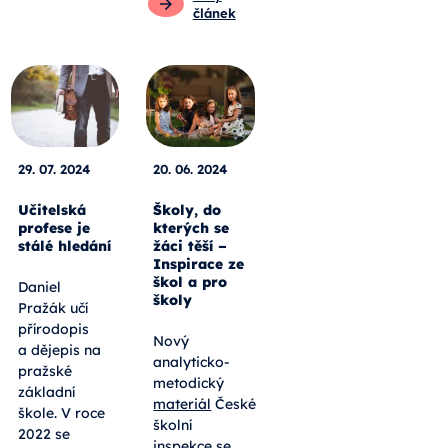
článek
29. 07. 2024
20. 06. 2024
Učitelská
Školy, do
profese je
kterých se
stálé hledání
žáci těší –
Inspirace ze
škol a pro
Daniel
školy
Pražák učí
přírodopis
Nový
a dějepis na
analyticko-
pražské
metodický
základní
materiál
České
škole. V roce
školní
2022 se
inspekce se