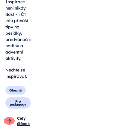
Inspirace
není nikdy
dost - i ČT
edu přináší
tipy na
besídky,
předvánoční
hodiny a
adventní
aktivity.
Nechte se
inspirovat.
Obecné
Pro
pedagogy
Celý
článek