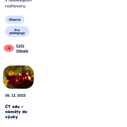
v následujícím
rozhovoru.
Obecné
Pro
pedagogy
Celý
článek
06. 12. 2023
ČT edu –
náměty do
výuky