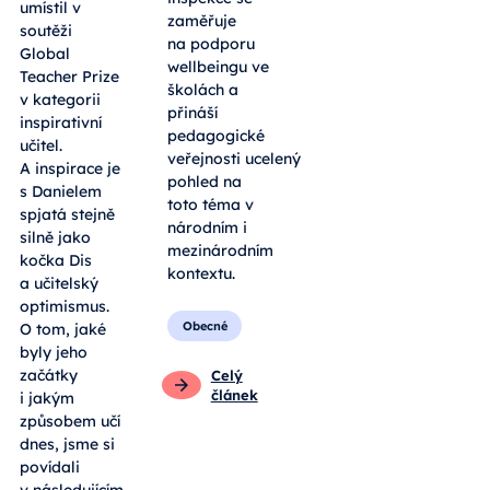
umístil v
zaměřuje
soutěži
na podporu
Global
wellbeingu ve
Teacher Prize
školách a
v kategorii
přináší
inspirativní
pedagogické
učitel.
veřejnosti ucelený
A inspirace je
pohled na
s Danielem
toto téma v
spjatá stejně
národním i
silně jako
mezinárodním
kočka Dis
kontextu.
a učitelský
optimismus.
Obecné
O tom, jaké
byly jeho
začátky
Celý
článek
i jakým
způsobem učí
dnes, jsme si
povídali