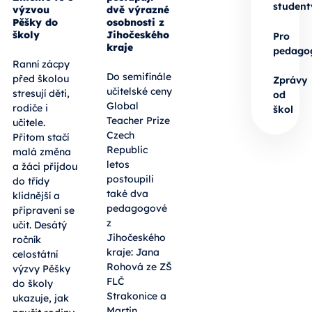
student
výzvou
dvě výrazné
Pěšky do
osobnosti z
školy
Jihočeského
Pro
kraje
pedago
Ranní zácpy
Do semifinále
před školou
Zprávy
učitelské ceny
stresují děti,
od
Global
rodiče i
škol
Teacher Prize
učitele.
Czech
Přitom stačí
Republic
malá změna
letos
a žáci přijdou
postoupili
do třídy
také dva
klidnější a
pedagogové
připravení se
z
učit. Desátý
Jihočeského
ročník
kraje: Jana
celostátní
Rohová ze ZŠ
výzvy Pěšky
FLČ
do školy
Strakonice a
ukazuje, jak
Martin