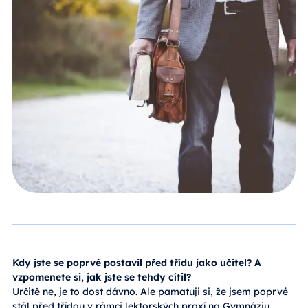
Kdy jste se poprvé postavil před třídu jako učitel? A
vzpomenete si, jak jste se tehdy cítil?
Určitě ne, je to dost dávno. Ale pamatuji si, že jsem poprvé
stál před třídou v rámci lektorských praxí na Gymnáziu