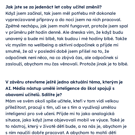
Jak jste se za jedenáct let coby učitel změnil?
Když jsem začínal, tak jsem měl potřebu mít dokonale
vyprecizované přípravy a do noci jsem na nich pracoval.
Zpětně nechápu, jak jsem mohl fungovat, protože jsem spal
v průměru pět hodin denně. Ale dneska vím, že když budu
unavený a bude mi blbě, tak budou i mé hodiny blbé. Takže
víc myslím na wellbeing a aktivní odpočinek a přijde mi
smutné, že až v poslední době jsem přišel na to, že
odpočinek není něco, na co zbývá čas, ale odpočinek si
zaslouží, abychom mu čas věnovali. Protože jinak je to blbé.
V závěru otevřeme ještě jedno aktuální téma, kterým je
AI. Média nástup umělé inteligence do škol spojují s
obavami učitelů. Sdílíte je?
Mám ve svém okolí spíše učitele, kteří v tom vidí velkou
příležitost, pracují s tím, učí se s tím a využívají umělou
inteligenci pro své učení. Přijde mi to jako analogická
situace, jako když jsme objevovali mobil ve výuce. Také je
to nástroj, který v životě dětí bude, a na nás je, abychom je
s ním naučili dobře pracovat. A abychom to mohli děti