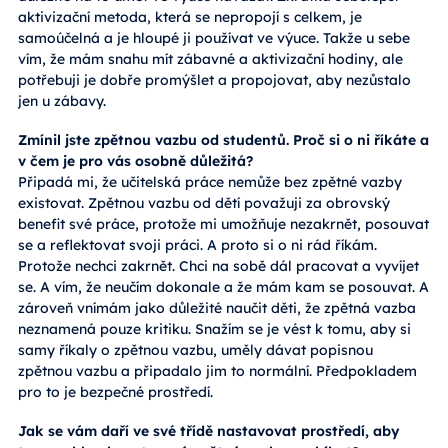
aktivizační metoda, která se nepropojí s celkem, je
samoúčelná a je hloupé ji používat ve výuce. Takže u sebe
vím, že mám snahu mít zábavné a aktivizační hodiny, ale
potřebuji je dobře promýšlet a propojovat, aby nezůstalo
jen u zábavy.
Zmínil jste zpětnou vazbu od studentů. Proč si o ni říkáte a
v čem je pro vás osobně důležitá?
Připadá mi, že učitelská práce nemůže bez zpětné vazby
existovat. Zpětnou vazbu od dětí považuji za obrovský
benefit své práce, protože mi umožňuje nezakrnět, posouvat
se a reflektovat svoji práci. A proto si o ni rád říkám.
Protože nechci zakrnět. Chci na sobě dál pracovat a vyvíjet
se. A vím, že neučím dokonale a že mám kam se posouvat. A
zároveň vnímám jako důležité naučit děti, že zpětná vazba
neznamená pouze kritiku. Snažím se je vést k tomu, aby si
samy říkaly o zpětnou vazbu, uměly dávat popisnou
zpětnou vazbu a připadalo jim to normální. Předpokladem
pro to je bezpečné prostředí.
Jak se vám daří ve své třídě nastavovat prostředí, aby