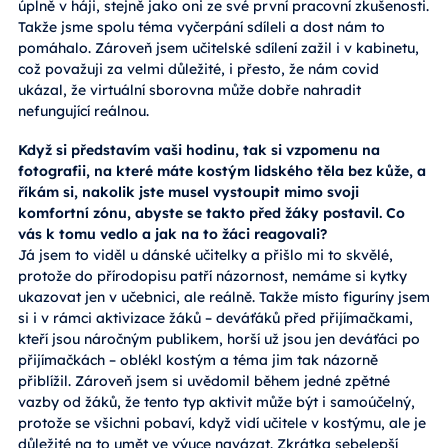
úplně v háji, stejně jako oni ze své první pracovní zkušenosti.
Takže jsme spolu téma vyčerpání sdíleli a dost nám to
pomáhalo. Zároveň jsem učitelské sdílení zažil i v kabinetu,
což považuji za velmi důležité, i přesto, že nám covid
ukázal, že virtuální sborovna může dobře nahradit
nefungující reálnou.
Když si představím vaši hodinu, tak si vzpomenu na
fotografii, na které máte kostým lidského těla bez kůže, a
říkám si, nakolik jste musel vystoupit mimo svoji
komfortní zónu, abyste se takto před žáky postavil. Co
vás k tomu vedlo a jak na to žáci reagovali?
Já jsem to viděl u dánské učitelky a přišlo mi to skvělé,
protože do přírodopisu patří názornost, nemáme si kytky
ukazovat jen v učebnici, ale reálně. Takže místo figuríny jsem
si i v rámci aktivizace žáků – deváťáků před přijímačkami,
kteří jsou náročným publikem, horší už jsou jen deváťáci po
přijímačkách – oblékl kostým a téma jim tak názorně
přiblížil. Zároveň jsem si uvědomil během jedné zpětné
vazby od žáků, že tento typ aktivit může být i samoúčelný,
protože se všichni pobaví, když vidí učitele v kostýmu, ale je
důležité na to umět ve výuce navázat. Zkrátka sebelepší