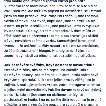
tam mohla oboustranná zpětná vazba probíhat?
V letošním roce mám novou třídu, takže tam se o to v tuto
chvíli snažíme. Ale můžu to popsat na deváťácích, se kterými
jsem na tom pracoval čtyři roky. Na začátku jsme zpětnou
vazbu rámovali pozitivně, například jsme se ptali: Co by
ostatní na práci ocenili? Pak jsme používali otázky typu: Co
by doporučili? Co by je k tomu napadlo? A dnes můžu ve
třídě sedět se založenýma rukama a pozorovat, jak si děti
dávají navzájem zpětnou vazbu. Samozřejmě jsme jasně
vymezili, že urážení do třídy nepatří, a řídíme se pravidlem,
že žádná otázka není hloupá. Mnohdy se totiž žáci bojí
zeptat, aby nebyli za blbce, a tak se raději neptají vůbec.
Jak poznáváte své žáky, když dostanete novou třídu?
Nechávám žáky, aby se mě zeptali na cokoliv. Takže
dostávám dotazy, zda mám holku? Jestli hraju počítačové
hry? Jestli sportuju? A já skrze jejich otázky zjišťuji, co je
zajímá. A můžu jim otázky vracet, začít interagovat a tím se
o jejich světě dozvědět víc. Pak jim dávám takový odlehčený
dotazník, kde se jich ptám na oblíbené seriály, co
poslouchají za hudbu i na to, co jim dělá radost, co je pro ně
důležité, a ten si nechávám pouze pro svoje oči a pracuji s