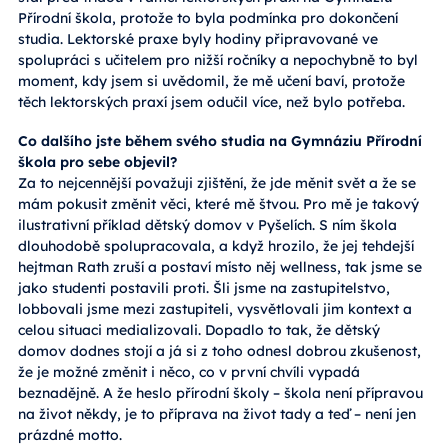
Přírodní škola, protože to byla podmínka pro dokončení
studia. Lektorské praxe byly hodiny připravované ve
spolupráci s učitelem pro nižší ročníky a nepochybně to byl
moment, kdy jsem si uvědomil, že mě učení baví, protože
těch lektorských praxí jsem odučil více, než bylo potřeba.
Co dalšího jste během svého studia na Gymnáziu Přírodní
škola pro sebe objevil?
Za to nejcennější považuji zjištění, že jde měnit svět a že se
mám pokusit změnit věci, které mě štvou. Pro mě je takový
ilustrativní příklad dětský domov v Pyšelích. S ním škola
dlouhodobě spolupracovala, a když hrozilo, že jej tehdejší
hejtman Rath zruší a postaví místo něj wellness, tak jsme se
jako studenti postavili proti. Šli jsme na zastupitelstvo,
lobbovali jsme mezi zastupiteli, vysvětlovali jim kontext a
celou situaci medializovali. Dopadlo to tak, že dětský
domov dodnes stojí a já si z toho odnesl dobrou zkušenost,
že je možné změnit i něco, co v první chvíli vypadá
beznadějně. A že heslo přírodní školy – škola není přípravou
na život někdy, je to příprava na život tady a teď – není jen
prázdné motto.