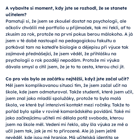
A vybavíte si moment, kdy jste se rozhodl, že se stanete
učitelem?
Pamatuji si, že jsem se zkoušel dostat na psychologii, ale
ačkoliv chválili mé portfolio u přijímaček, tak mi řekli, ať to
zkusím za rok, protože na první pokus berou málokoho. A já
jsem v té době nastoupil na pedagogickou fakultu a
potkával tam na katedře biologie a dějepisu při výuce tak
zajímavé přednášející, že jsem věděl, že přihlášku na
psychologii o rok později nepodám. Protože mi výuka
dávala smysl a cítil jsem, že je to ta cesta, kterou chci jít.
Co pro vás bylo ze začátku nejtěžší, když jste začal učit?
Měl jsem komplikovanou situaci tím, že jsem začal učit na
škole, kde jsem odmaturoval. Takže studenti, které jsem učil,
jsem znal jako mladší spolužáky, protože to byla malá
škola, ve které byl intenzivní kontakt mezi ročníky. Takže to
pořád bylo spíše v rovině kamarádského povídání. Také mi
jako začínajícímu učiteli mi dělala potíž svoboda, kterou
jsem na škole měl. Vedení mi řeklo, aby šla výuka ze mě a
učil jsem tak, jak je mi to přirozené. Ale já jsem ještě
nevěděl, kde jsou mé hranice. Má učitelská identita se