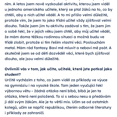
ním. A letos jsem nově vyzkoušel aktivitu, kterou jsem viděl
u jednoho amerického učitele, který se ptal žáků na to, co by
chtěli, aby o nich učitel věděl. A to mi přišlo velmi důležité,
protože vím, že jsem to jako třídní učitel vždy zjišťoval velmi
dlouho. Takže jsem jim tu aktivitu zadával s tím, že jsem jim
o sobě řekl, že v jejich věku jsem chtěl, aby můj učitel věděl,
že mám doma těžkou rodinnou situaci a možná budu ve
třídě zlobit, protože si tím řeším vlastní věci. Poslouchám
metal. Mám rád fantasy. Baví mě mluvit a nebaví mě psát. A
skutečně jsem se od dětí dozvěděl věci, které bych zjišťoval
dlouho, ale jsou velmi důležité.
Ovlivnili vás v tom, jak učíte, učitelé, které jste potkal jako
student?
Určitě vycházím z toho, co jsem viděl za příklady ve výuce
na gymnáziu i na vysoké škole. Tam jeden vyučující řekl
výbornou větu – žádná otázka není blbá, blbá je jen ta
otázka, která není položená. To si s sebou nesu a předávám
ji dál svým žákům. Ale je to větší mix. Učím se od ostatních
kolegů, učím se napříč republikou, čtením odborné literatury
i příklady ze zahraničí.