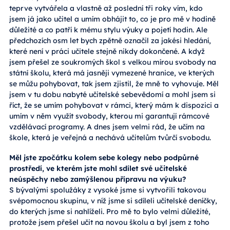
teprve vytvářela a vlastně až poslední tři roky vím, kdo
jsem já jako učitel a umím obhájit to, co je pro mě v hodině
důležité a co patří k mému stylu výuky a pojetí hodin. Ale
předchozích osm let bych zpětně označil za jakési hledání,
které není v práci učitele stejně nikdy dokončené. A když
jsem přešel ze soukromých škol s velkou mírou svobody na
státní školu, která má jasněji vymezené hranice, ve kterých
se můžu pohybovat, tak jsem zjistil, že mně to vyhovuje. Měl
jsem v tu dobu nabyté učitelské sebevědomí a mohl jsem si
říct, že se umím pohybovat v rámci, který mám k dispozici a
umím v něm využít svobody, kterou mi garantují rámcové
vzdělávací programy. A dnes jsem velmi rád, že učím na
škole, která je veřejná a nechává učitelům tvůrčí svobodu.
Měl jste zpočátku kolem sebe kolegy nebo podpůrné
prostředí, ve kterém jste mohl sdílet své učitelské
neúspěchy nebo zamýšlenou přípravu na výuku?
S bývalými spolužáky z vysoké jsme si vytvořili takovou
svépomocnou skupinu, v níž jsme si sdíleli učitelské deníčky,
do kterých jsme si nahlíželi. Pro mě to bylo velmi důležité,
protože jsem přešel učit na novou školu a byl jsem z toho