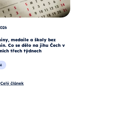
2026
iny, medaile a školy bez
in. Co se dělo na jihu Čech v
ních třech týdnech
é
Celý článek