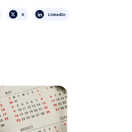
X
LinkedIn