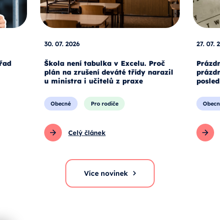
30. 07. 2026
27. 07. 
úřad
Škola není tabulka v Excelu. Proč
Prázdn
plán na zrušení deváté třídy narazil
prázdn
u ministra i učitelů z praxe
posled
Obecné
Pro rodiče
Obecn
Celý článek
Více novinek