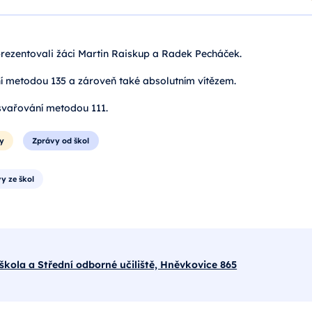
ezentovali žáci Martin Raiskup a Radek Pecháček.
ní metodou 135 a zároveň také absolutním vítězem.
svařování metodou 111.
y
Zprávy od škol
y ze škol
škola a Střední odborné učiliště, Hněvkovice 865