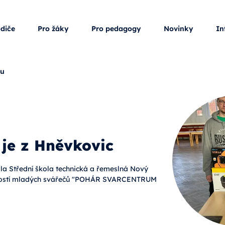
odiče
Pro žáky
Pro pedagogy
Novinky
In
ku
 je z Hněvkovic
ala Střední škola technická a řemeslná Nový
ností mladých svářečů "POHÁR SVARCENTRUM