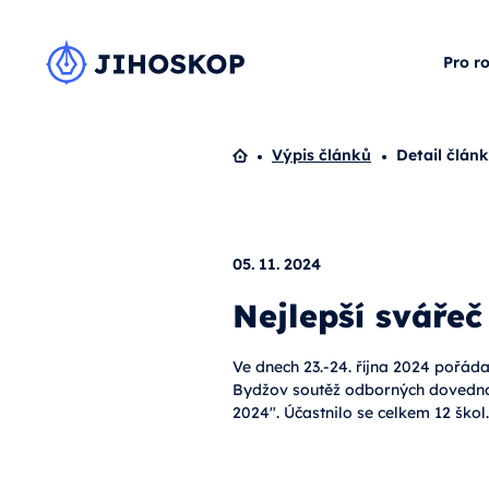
Pro r
Domů
Výpis článků
Detail člán
05. 11. 2024
Nejlepší svářeč
Ve dnech 23.-24. října 2024 pořád
Bydžov soutěž odborných doved
2024". Účastnilo se celkem 12 škol.