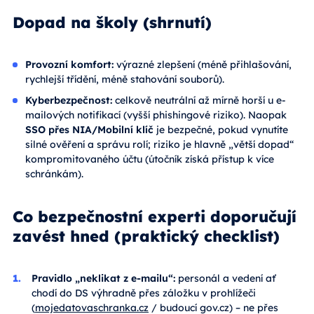
Dopad na školy (shrnutí)
Provozní komfort:
výrazné zlepšení (méně přihlašování,
rychlejší třídění, méně stahování souborů).
Kyberbezpečnost:
celkově neutrální až mírně horší u e-
mailových notifikací (vyšší phishingové riziko). Naopak
SSO přes NIA/Mobilní klíč
je bezpečné, pokud vynutíte
silné ověření a správu rolí; riziko je hlavně „větší dopad“
kompromitovaného účtu (útočník získá přístup k více
schránkám).
Co bezpečnostní experti doporučují
zavést hned (praktický checklist)
Pravidlo „neklikat z e-mailu“:
personál a vedení ať
chodí do DS výhradně přes záložku v prohlížeči
(
mojedatovaschranka.cz
/ budoucí gov.cz) – ne přes