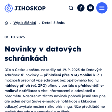
Me
Hledat
Facebook
YouTube
Domů
Výpis článků
Detail článku
01. 10. 2025
Novinky v datových
schránkách
DIA s Českou poštou nasadily od 19. 9. 2025 do Datových
schránek tři novinky —
přihlášení přes NIA/Mobilní klíč
s
možností přepínat více schránek bez opětovného loginu,
náhledy příloh (vč. ZFO)
přímo v portálu a
přehlednější e-
mailové notifikace
s více informacemi o odesílateli a
předmětu. Nasazením těchto novinek pohodlí jasně stoupne,
ale jeden detail (nové e-mailové notifikace s klikacími
odkazy) zvyšuje možné riziko phishingu. Níže předkládáme
možné dopady a doporučení pro školy.