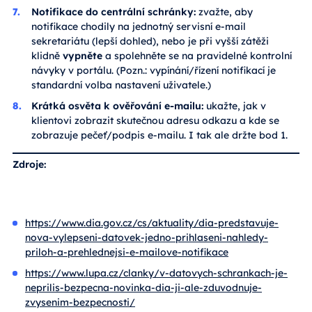
Notifikace do centrální schránky:
zvažte, aby
notifikace chodily na jednotný servisní e-mail
sekretariátu (lepší dohled), nebo je při vyšší zátěži
klidně
vypněte
a spolehněte se na pravidelné kontrolní
návyky v portálu. (Pozn.: vypínání/řízení notifikací je
standardní volba nastavení uživatele.)
Krátká osvěta k ověřování e-mailu:
ukažte, jak v
klientovi zobrazit skutečnou adresu odkazu a kde se
zobrazuje pečeť/podpis e-mailu. I tak ale držte bod 1.
Zdroje:
https://www.dia.gov.cz/cs/aktuality/dia-predstavuje-
nova-vylepseni-datovek-jedno-prihlaseni-nahledy-
priloh-a-prehlednejsi-e-mailove-notifikace
https://www.lupa.cz/clanky/v-datovych-schrankach-je-
neprilis-bezpecna-novinka-dia-ji-ale-zduvodnuje-
zvysenim-bezpecnosti/