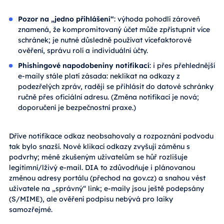
Pozor na „jedno přihlášení“
: výhoda pohodlí zároveň
znamená, že kompromitovaný účet může zpřístupnit více
schránek; je nutné důsledně používat vícefaktorové
ověření, správu rolí a individuální účty.
Phishingové napodobeniny notifikací
: i přes přehlednější
e-maily stále platí zásada: neklikat na odkazy z
podezřelých zpráv, raději se přihlásit do datové schránky
ručně přes oficiální adresu. (Změna notifikací je nová;
doporučení je bezpečnostní praxe.)
Dříve notifikace odkaz neobsahovaly a rozpoznání podvodu
tak bylo snazší. Nové klikací odkazy zvyšují záměnu s
podvrhy; méně zkušeným uživatelům se hůř rozlišuje
legitimní/lživý e-mail. DIA to zdůvodňuje i plánovanou
změnou adresy portálu (přechod na gov.cz) a snahou vést
uživatele na „správný“ link; e-maily jsou ještě podepsány
(S/MIME), ale ověření podpisu nebývá pro laiky
samozřejmé.