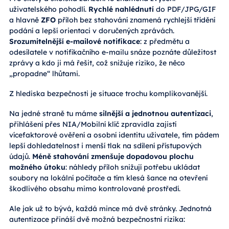
uživatelského pohodlí.
Rychlé nahlédnutí
do PDF/JPG/GIF
a hlavně
ZFO
příloh bez stahování znamená rychlejší třídění
podání a lepší orientaci v doručených zprávách.
Srozumitelnější e-mailové notifikace
: z předmětu a
odesílatele v notifikačního e-mailu snáze poznáte důležitost
zprávy a kdo ji má řešit, což snižuje riziko, že něco
„propadne“ lhůtami.
Z hlediska bezpečnosti je situace trochu komplikovanější.
Na jedné straně tu máme
silnější a jednotnou autentizaci
,
přihlášení přes NIA/Mobilní klíč zpravidla zajistí
vícefaktorové ověření a osobní identitu uživatele, tím pádem
lepší dohledatelnost i menší tlak na sdílení přístupových
údajů.
Méně stahování zmenšuje dopadovou plochu
možného útoku
: náhledy příloh snižují potřebu ukládat
soubory na lokální počítače a tím klesá šance na otevření
škodlivého obsahu mimo kontrolované prostředí.
Ale jak už to bývá, každá mince má dvě stránky. Jednotná
autentizace přináší dvě možná bezpečnostní rizika: