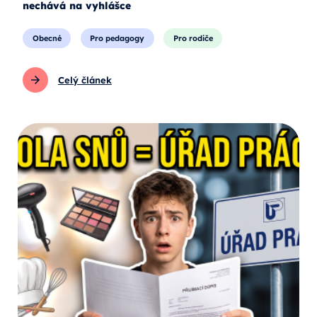
nechává na vyhlášce
Obecné
Pro pedagogy
Pro rodiče
Celý článek