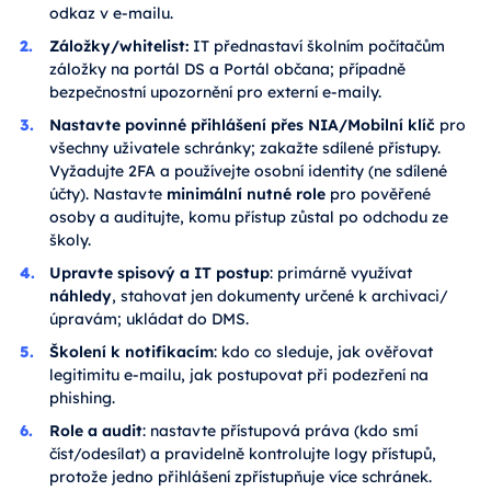
odkaz v e-mailu.
Záložky/whitelist:
IT přednastaví školním počítačům
záložky na portál DS a Portál občana; případně
bezpečnostní upozornění pro externí e-maily.
Nastavte povinné přihlášení přes NIA/Mobilní klíč
pro
všechny uživatele schránky; zakažte sdílené přístupy.
Vyžadujte 2FA a používejte osobní identity (ne sdílené
účty). Nastavte
minimální nutné role
pro pověřené
osoby a auditujte, komu přístup zůstal po odchodu ze
školy.
Upravte spisový a IT postup
: primárně využívat
náhledy
, stahovat jen dokumenty určené k archivaci/
úpravám; ukládat do DMS.
Školení k notifikacím
: kdo co sleduje, jak ověřovat
legitimitu e-mailu, jak postupovat při podezření na
phishing.
Role a audit
: nastavte přístupová práva (kdo smí
číst/odesílat) a pravidelně kontrolujte logy přístupů,
protože jedno přihlášení zpřístupňuje více schránek.