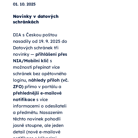
01. 10. 2025
Novinky v datových
schránkách
DIA s Českou poštou
nasadily od 19. 9. 2025 do
Datových schránek tři
novinky —
přihlášení přes
NIA/Mobilní klíč
s
možností přepínat více
schránek bez opětovného
loginu,
náhledy příloh (vč.
ZFO)
přímo v portálu a
přehlednější e-mailové
notifikace
s více
informacemi o odesílateli
a předmětu. Nasazením
těchto novinek pohodlí
jasně stoupne, ale jeden
detail (nové e-mailové