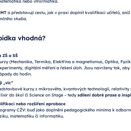
matematika nebo informatika.
ŠMT
a představují cestu, jak v praxi doplnit kvalifikaci učitelů, an
čního studia.
abídka vhodná?
a ZŠ a SŠ
kurzy (Mechanika, Termika, Elektřina a magnetismus, Optika, Fyzi
erimenty, digitální měření a řešení úloh. Jsou navrženy tak, aby 
nápady do hodin.
í „víc“
dstavbové kurzy z mikrosvěta, kvantových technologií, relativity n
lixír do škol či Science on Stage – tedy
sdílení dobré praxe a insp
lifikaci nebo rozšíření aprobace
 programy CŽV: buď jako doplnění pedagogického minima k odborn
yziku, matematiku či informatiku.