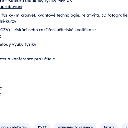
e – Katedra didaktiky fyziky MFF UK
eaprobovani
e fyziky (mikrosvět, kvantové technologie, relativita, 3D fotografie 
lsi-kurzy
CŽV) – získání nebo rozšíření učitelské kvalifikace
v
metody výuky fyziky
center a konference pro učitele
c
z
další vzdělávání
DVPP
experimenty ve výuce
fyzika
K