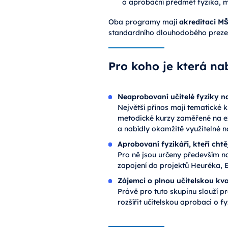
o aprobační předmět fyzika, 
Oba programy mají
akreditaci M
standardního dlouhodobého prezen
Pro koho je která n
Neaprobovaní učitelé fyziky n
Největší přínos mají tematické 
metodické kurzy zaměřené na exp
a nabídly okamžitě využitelné 
Aprobovaní fyzikáři, kteří chtěj
Pro ně jsou určeny především na
zapojení do projektů Heuréka, E
Zájemci o plnou učitelskou kva
Právě pro tuto skupinu slouží
rozšířit učitelskou aprobaci o f