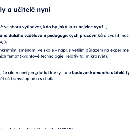
y a učitelé nyní
čně ve sboru vytipovat,
kdo by jaký kurz nejvíce využil
,
lánu dalšího vzdělávání pedagogických pracovníků
a zvážit možn
j.),
nkrétními změnami ve škole – např. s větším důrazem na experiment
h témat (kvantové technologie, relativita, mikrosvět).
, že cílem není jen „dodat kurzy“, ale
budovat komunitu učitelů f
t učit smysluplně a s chutí.