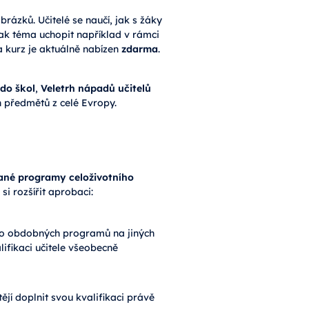
rázků. Učitelé se naučí, jak s žáky
ak téma uchopit například v rámci
 kurz je aktuálně nabízen
zdarma
.
 do škol
,
Veletrh nápadů učitelů
h předmětů z celé Evropy.
ané programy celoživotního
si rozšířit aprobaci:
bo obdobných programů na jiných
lifikaci učitele všeobecně
ějí doplnit svou kvalifikaci právě