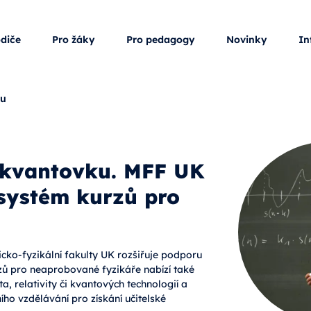
odiče
Pro žáky
Pro pedagogy
Novinky
In
ku
 kvantovku. MFF UK
 systém kurzů pro
cko-fyzikální fakulty UK rozšiřuje podporu
zů pro neaprobované fyzikáře nabízí také
, relativity či kvantových technologií a
ho vzdělávání pro získání učitelské