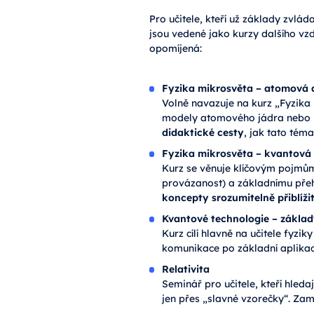
Pro učitele, kteří už základy zvlá
jsou vedené jako kurzy dalšího vz
opomíjená:
Fyzika mikrosvěta – atomová a
Volně navazuje na kurz „Fyzika
modely atomového jádra nebo úd
didaktické cesty
, jak tato tém
Fyzika mikrosvěta – kvantová 
Kurz se věnuje klíčovým pojmům
provázanost) a základnímu přeh
koncepty srozumitelně přiblíži
Kvantové technologie – základ
Kurz cílí hlavně na učitele fyzi
komunikace po základní aplikac
Relativita
Seminář pro učitele, kteří hledaj
jen přes „slavné vzorečky“. Zam