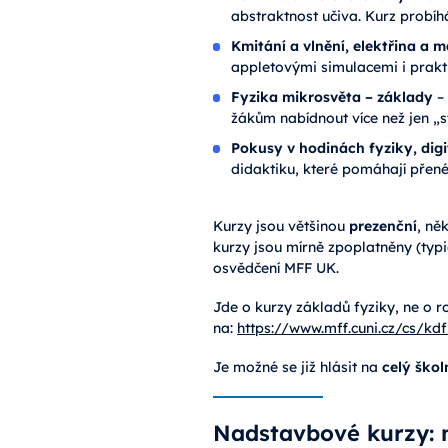
abstraktnost učiva. Kurz probíh
Kmitání a vlnění, elektřina a 
appletovými simulacemi i praktic
Fyzika mikrosvěta – základy
– 
žákům nabídnout více než jen „s
Pokusy v hodinách fyziky, dig
didaktiku, které pomáhají přenés
Kurzy jsou většinou
prezenční
, ně
kurzy jsou mírně zpoplatněny (typi
osvědčení MFF UK.
Jde o kurzy základů fyziky, ne o r
na:
https://www.mff.cuni.cz/cs/kd
Je možné se již hlásit na
celý škol
Nadstavbové kurzy: m