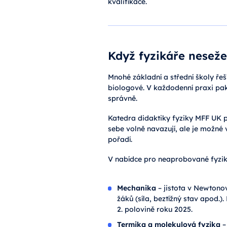
kvalifikace.
Když fyzikáře neseže
Mnohé základní a střední školy ře
biologové. V každodenní praxi pak 
správně.
Katedra didaktiky fyziky MFF UK p
sebe volně navazují, ale je možné v
pořadí.
V nabídce pro neaprobované fyziká
Mechanika
– jistota v Newtonov
žáků (síla, beztížný stav apod.
2. polovině roku 2025.
Termika a molekulová fyzika
–