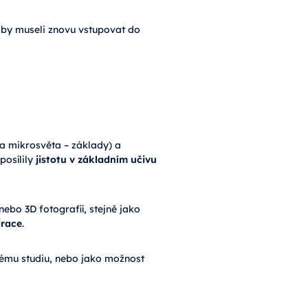
iž by museli znovu vstupovat do
ka mikrosvěta – základy) a
posílily
jistotu v základním učivu
ebo 3D fotografií, stejně jako
irace
.
ému studiu, nebo jako možnost