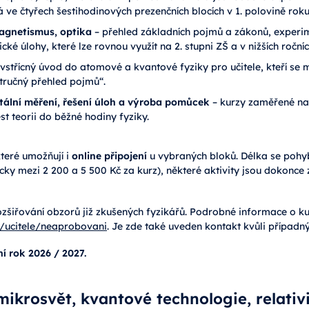
á ve čtyřech šestihodinových prezenčních blocích v 1. polovině rok
magnetismus, optika
– přehled základních pojmů a zákonů, experim
ké úlohy, které lze rovnou využít na 2. stupni ZŠ a v nižších ročníc
vstřícný úvod do atomové a kvantové fyziky pro učitele, kteří se mi
tručný přehled pojmů“.
itální měření, řešení úloh a výroba pomůcek
– kurzy zaměřené na
t teorii do běžné hodiny fyziky.
které umožňují i
online připojení
u vybraných bloků. Délka se pohyb
cky mezi 2 200 a 5 500 Kč za kurz), některé aktivity jsou dokonc
ozšiřování obzorů již zkušených fyzikářů. Podrobné informace o k
f/ucitele/neaprobovani
. Je zde také uveden kontakt kvůli přípa
ní rok 2026 / 2027.
ikrosvět, kvantové technologie, relativi