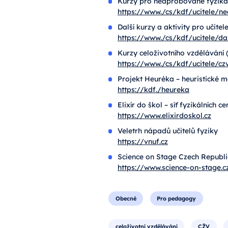
Kurzy pro neaprobované fyzikář
https://www./cs/kdf/ucitele/n
Další kurzy a aktivity pro učitel
https://www./cs/kdf/ucitele/da
Kurzy celoživotního vzdělávání (
https://www./cs/kdf/ucitele/cz
Projekt Heuréka – heuristické 
https://kdf./heureka
Elixír do škol – síť fyzikálních 
https://www.elixirdoskol.cz
Veletrh nápadů učitelů fyziky
https://vnuf.cz
Science on Stage Czech Republi
https://www.science-on-stage.c
Obecné
Pro pedagogy
celoživotní vzdělávání
CŽV