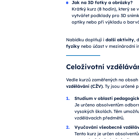
Jak na 3D fotky a obrázky?
Krátký kurz (8 hodin), který se 
vytvářet podklady pro 3D snímky
optiky nebo při výkladu o barv
Nabídku doplňují i
další aktivity
, 
fyziky
nebo účast v mezinárodní in
Celoživotní vzděláván
Vedle kurzů zaměřených na obsah a
vzdělávání (CŽV)
. Ty jsou určené 
Studium v oblasti pedagogický
Je určeno absolventům odbor
vysokých školách. Těm umožňuj
vzdělávacích předmětů.
Vyučování všeobecně vzděláv
Tento kurz je určen absolventům