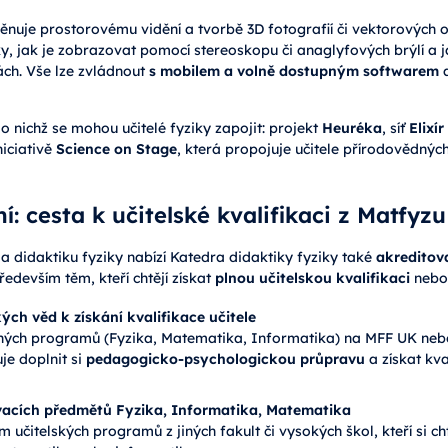
věnuje prostorovému vidění a tvorbě 3D fotografií či vektorových ob
, jak je zobrazovat pomocí stereoskopu či anaglyfových brýlí a j
ách. Vše lze zvládnout
s mobilem a volně dostupným softwarem
a
do nichž se mohou učitelé fyziky zapojit: projekt
Heuréka
, síť
Elixír
iciativě
Science on Stage
, která propojuje učitele přírodovědnýc
í: cesta k učitelské kvalifikaci z Matfyzu
 didaktiku fyziky nabízí Katedra didaktiky fyziky také
akreditov
především těm, kteří chtějí získat
plnou učitelskou kvalifikaci
nebo 
ch věd k získání kvalifikace učitele
ných programů (Fyzika, Matematika, Informatika) na MFF UK ne
e doplnit si
pedagogicko-psychologickou průpravu
a získat kva
acích předmětů Fyzika, Informatika, Matematika
 učitelských programů z jiných fakult či vysokých škol, kteří si cht