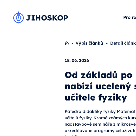
Pro r
Domů
Výpis článků
Detail člán
18. 06. 2026
Od základů po
nabízí ucelený
učitele fyziky
Katedra didaktiky fyziky Matemati
učitelů fyziky. Kromě známých kur
nadstavbové semináře z mikrosvěta
akreditované programy celoživotní