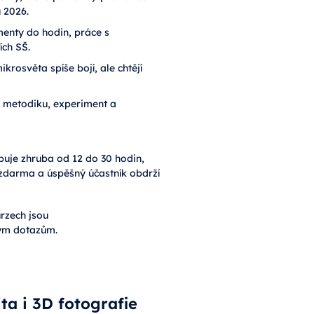
u 2026.
enty do hodin, práce s
ích SŠ.
krosvěta spíše bojí, ale chtějí
 metodiku, experiment a
uje zhruba od 12 do 30 hodin,
e zdarma a úspěšný účastník obdrží
urzech jsou
dným dotazům.
ta i 3D fotografie