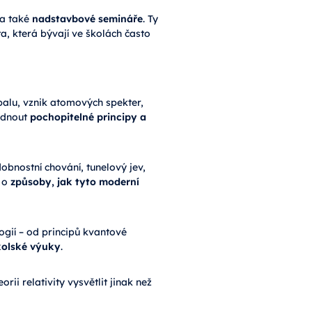
ra také
nadstavbové semináře
. Ty
, která bývají ve školách často
balu, vznik atomových spekter,
bídnout
pochopitelné principy a
bnostní chování, tunelový jev,
e o
způsoby, jak tyto moderní
logií – od principů kvantové
kolské výuky
.
rii relativity vysvětlit jinak než