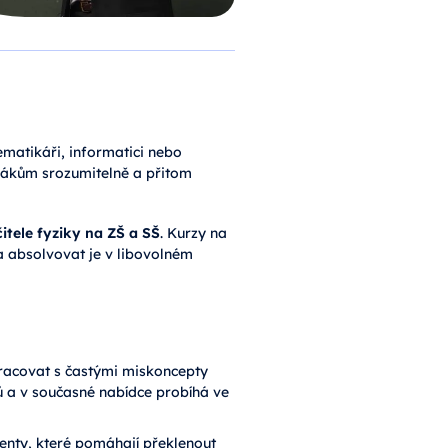
ematikáři, informatici nebo
 žákům srozumitelně a přitom
tele fyziky na ZŠ a SŠ
. Kurzy na
 a absolvovat je v libovolném
pracovat s častými miskoncepty
ků a v současné nabídce probíhá ve
enty, které pomáhají překlenout