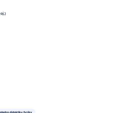
aj.)
atedra didaktiky fyziky