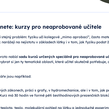
nete: kurzy pro neaprobované učitele
ší stejný problém: fyziku učí kolegové „mimo aprobaci“, často mat
narážejí na nejistotu v základech látky i v tom, jak fyziku podat
roto nabízí
sadu kurzů určených speciálně pro neaprobované uči
ybrat si jen ty tematické oblasti, které učitel skutečně potřebuje,
ře jsou například:
ých zákonech, práci s grafy, v hydromechanice, ale i v tom, jak 
). Kurz má 30 hodin ve formě pěti šestihodinových prezenčních blo
 teplota, teplo, molekulární pohled na látku a jednoduché experim