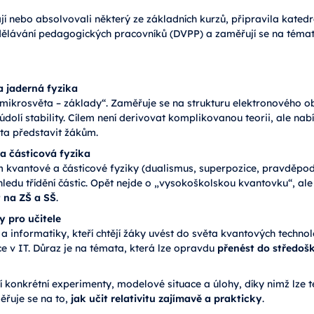
dají nebo absolvovali některý ze základních kurzů, připravila kated
dělávání pedagogických pracovníků (DVPP) a zaměřují se na témata
 jaderná fyzika
 mikrosvěta – základy“. Zaměřuje se na strukturu elektronového o
olí stability. Cílem není derivovat komplikovanou teorii, ale na
ata představit žákům.
a částicová fyzika
 kvantové a částicové fyziky (dualismus, superpozice, pravděpodo
ledu třídění částic. Opět nejde o „vysokoškolskou kvantovku“, al
t na ZŠ a SŠ
.
y pro učitele
ky a informatiky, kteří chtějí žáky uvést do světa kvantových techno
e v IT. Důraz je na témata, která lze opravdu
přenést do středoš
í konkrétní experimenty, modelové situace a úlohy, díky nimž lze teo
ěřuje se na to,
jak učit relativitu zajímavě a prakticky
.