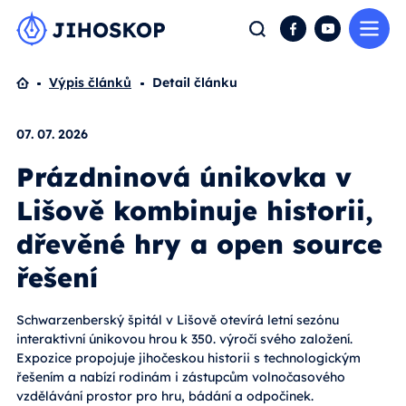
Me
Hledat
Facebook
YouTube
Domů
Výpis článků
Detail článku
07. 07. 2026
Prázdninová únikovka v
Lišově kombinuje historii,
dřevěné hry a open source
řešení
Schwarzenberský špitál v Lišově otevírá letní sezónu
interaktivní únikovou hrou k 350. výročí svého založení.
Expozice propojuje jihočeskou historii s technologickým
řešením a nabízí rodinám i zástupcům volnočasového
vzdělávání prostor pro hru, bádání a odpočinek.