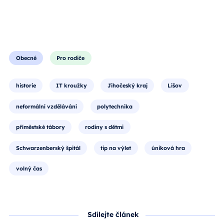
Obecné
Pro rodiče
historie
IT kroužky
Jihočeský kraj
Lišov
neformální vzdělávání
polytechnika
příměstské tábory
rodiny s dětmi
Schwarzenberský špitál
tip na výlet
úniková hra
volný čas
Sdílejte článek