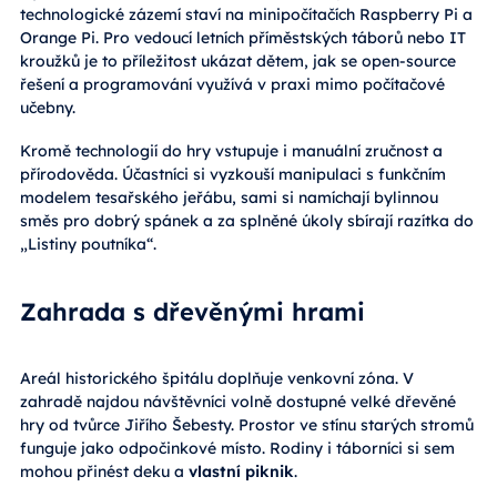
technologické zázemí staví na minipočítačích Raspberry Pi a
Orange Pi. Pro vedoucí letních příměstských táborů nebo IT
kroužků je to příležitost ukázat dětem, jak se open-source
řešení a programování využívá v praxi mimo počítačové
učebny.
Kromě technologií do hry vstupuje i manuální zručnost a
přírodověda. Účastníci si vyzkouší manipulaci s funkčním
modelem tesařského jeřábu, sami si namíchají bylinnou
směs pro dobrý spánek a za splněné úkoly sbírají razítka do
„Listiny poutníka“.
Zahrada s dřevěnými hrami
Areál historického špitálu doplňuje venkovní zóna. V
zahradě najdou návštěvníci volně dostupné velké dřevěné
hry od tvůrce Jiřího Šebesty. Prostor ve stínu starých stromů
funguje jako odpočinkové místo. Rodiny i táborníci si sem
mohou přinést deku a
vlastní piknik
.