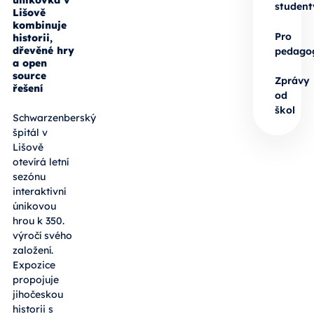
únikovka v
student
Lišově
kombinuje
Pro
historii,
dřevěné hry
pedago
a open
source
Zprávy
řešení
od
škol
Schwarzenberský
špitál v
Lišově
otevírá letní
sezónu
interaktivní
únikovou
hrou k 350.
výročí svého
založení.
Expozice
propojuje
jihočeskou
historii s