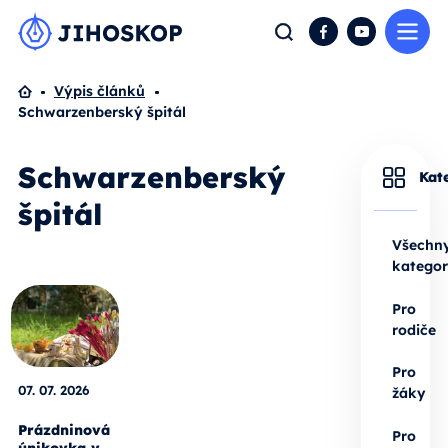
Me
Hledat
Facebook
YouTube
Domů
Výpis článků
Schwarzenberský špitál
Schwarzenberský
Kat
špitál
Všechn
kategor
Pro
rodiče
Pro
07. 07. 2026
žáky
Prázdninová
Pro