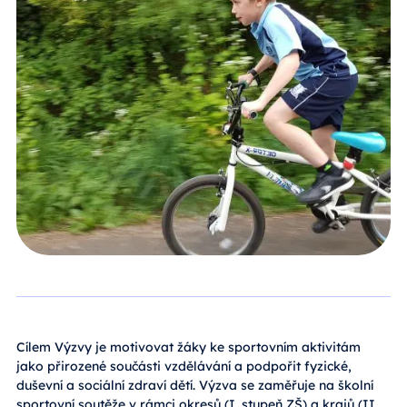
Cílem Výzvy je motivovat žáky ke sportovním aktivitám
jako přirozené součásti vzdělávání a podpořit fyzické,
duševní a sociální zdraví dětí. Výzva se zaměřuje na školní
sportovní soutěže v rámci okresů (I. stupeň ZŠ) a krajů (II.