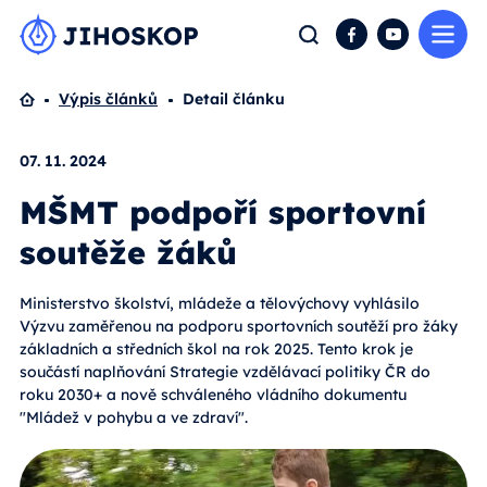
Me
Hledat
Facebook
YouTube
Domů
Výpis článků
Detail článku
07. 11. 2024
MŠMT podpoří sportovní
soutěže žáků
Ministerstvo školství, mládeže a tělovýchovy vyhlásilo
Výzvu zaměřenou na podporu sportovních soutěží pro žáky
základních a středních škol na rok 2025. Tento krok je
součástí naplňování Strategie vzdělávací politiky ČR do
roku 2030+ a nově schváleného vládního dokumentu
"Mládež v pohybu a ve zdraví".