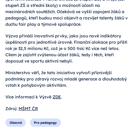
stupeň ZŠ a střední školy) s možností účasti na
mezinárodních soutěžích. Očekává se vyšší zapojení žáků a
pedagogů, kteří budou moci objevit a rozvíjet talenty žáků v
duchu fair play a týmové spolupráce.
Výzva přináší inovativní prvky, jako jsou nové indikátory
úspěšnosti pro jednotlivé úrovně. Finanční alokace pro příští
rok je 32,5 milionu Kč, což je o 500 tisíc Kč více než letos.
Cílem je zajistit zvýšenou účast žáků, tedy i těch, kteří
doposud ve sportu aktivní nebyli.
Ministerstvo věří, že tato iniciativa vytvoří příznivější
podmínky pro zdravý rozvoj mladé generace a dlouhodobý
vztah k pohybovým aktivitám.
Více informací k Výzvě
ZDE
.
Zdroj:
MŠMT ČR
Obecné
Pro pedagogy