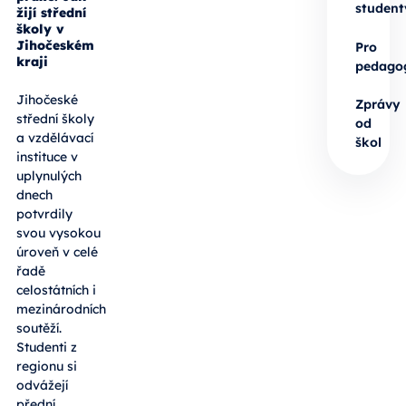
student
žijí střední
školy v
Jihočeském
Pro
kraji
pedago
Jihočeské
Zprávy
střední školy
od
a vzdělávací
škol
instituce v
uplynulých
dnech
potvrdily
svou vysokou
úroveň v celé
řadě
celostátních i
mezinárodních
soutěží.
Studenti z
regionu si
odvážejí
přední