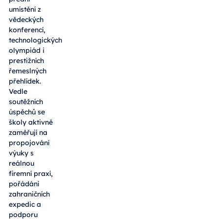
umístění z
vědeckých
konferencí,
technologických
olympiád i
prestižních
řemeslných
přehlídek.
Vedle
soutěžních
úspěchů se
školy aktivně
zaměřují na
propojování
výuky s
reálnou
firemní praxí,
pořádání
zahraničních
expedic a
podporu