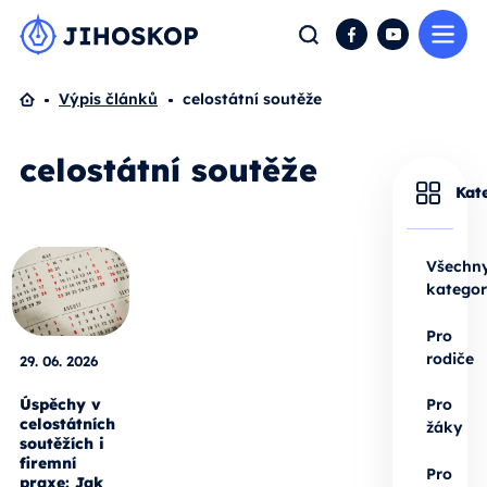
Me
Hledat
Facebook
YouTube
Domů
Výpis článků
celostátní soutěže
celostátní soutěže
Kat
Všechn
kategor
Pro
rodiče
29. 06. 2026
Úspěchy v
Pro
celostátních
žáky
soutěžích i
firemní
Pro
praxe: Jak