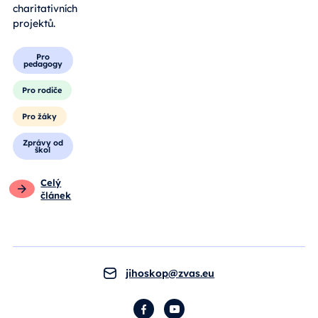
charitativních
projektů.
Pro
pedagogy
Pro rodiče
Pro žáky
Zprávy od
škol
Celý
článek
jihoskop@zvas.eu
Facebook
YouTube