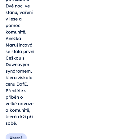
Dvě noci ve
stanu, vaření
v lese a
pomoc
komunitě.
Anežka
Marušincová
se stala první
Češkou s
Downovým
syndromem,
která získala
cenu DofE.
Přečtěte si
příběh o
velké odvaze
a komunitě,
která drží při
sobě.
Obecné