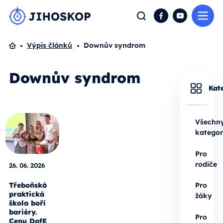
Me
Hledat
Facebook
YouTube
Domů
Výpis článků
Downův syndrom
Downův syndrom
Kat
Všechn
kategor
Pro
rodiče
26. 06. 2026
Třeboňská
Pro
praktická
žáky
škola boří
bariéry.
Pro
Cenu DofE