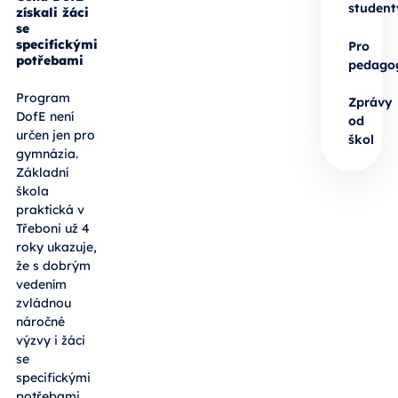
student
získali žáci
se
specifickými
Pro
potřebami
pedago
Program
Zprávy
DofE není
od
určen jen pro
škol
gymnázia.
Základní
škola
praktická v
Třeboni už 4
roky ukazuje,
že s dobrým
vedením
zvládnou
náročné
výzvy i žáci
se
specifickými
potřebami.