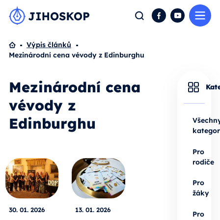
Me
Hledat
Facebook
YouTube
Domů
Výpis článků
Mezinárodní cena vévody z Edinburghu
Mezinárodní cena
Kat
vévody z
Edinburghu
Všechn
kategor
Pro
rodiče
Pro
žáky
30. 01. 2026
13. 01. 2026
Pro