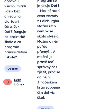
Program se
opravdu
jmenuje
DofE
všichni mladí
– Mezinárodní
lidé – bez
cena vévody
ohledu na
z Edinburghu.
startovní
Možná už o
čáru. Jak
něm vaše
DofE funguje
škola slyšela.
na praktické
Možná o něm
škole a co
pořád
program
přemýšlí. A
přináší dětem
možná je
i škole?
právě teď
správný čas
Obecné
zjistit, proč se
do něj v
Celý
Jihočeském
článek
kraji zapojuje
čím dál víc
škol.