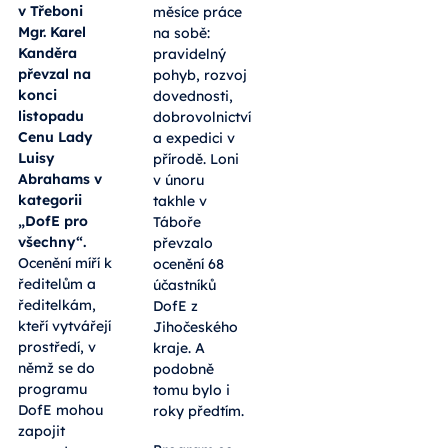
v Třeboni
měsíce práce
Mgr. Karel
na sobě:
Kanděra
pravidelný
převzal na
pohyb, rozvoj
konci
dovednosti,
listopadu
dobrovolnictví
Cenu Lady
a expedici v
Luisy
přírodě. Loni
Abrahams v
v únoru
kategorii
takhle v
„DofE pro
Táboře
všechny“.
převzalo
Ocenění míří k
ocenění 68
ředitelům a
účastníků
ředitelkám,
DofE z
kteří vytvářejí
Jihočeského
prostředí, v
kraje. A
němž se do
podobně
programu
tomu bylo i
DofE mohou
roky předtím.
zapojit