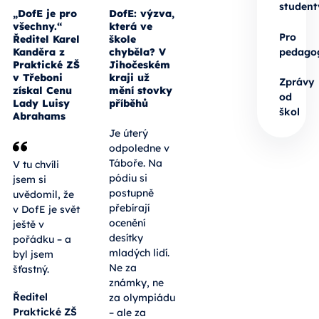
student
„DofE je pro
DofE: výzva,
všechny.“
která ve
Pro
Ředitel Karel
škole
pedago
Kanděra z
chyběla? V
Praktické ZŠ
Jihočeském
v Třeboni
kraji už
Zprávy
získal Cenu
mění stovky
od
Lady Luisy
příběhů
škol
Abrahams
Je úterý
odpoledne v
Táboře. Na
V tu chvíli
pódiu si
jsem si
postupně
uvědomil, že
přebírají
v DofE je svět
ocenění
ještě v
desítky
pořádku – a
mladých lidí.
byl jsem
Ne za
šťastný.
známky, ne
Ředitel
za olympiádu
Praktické ZŠ
– ale za