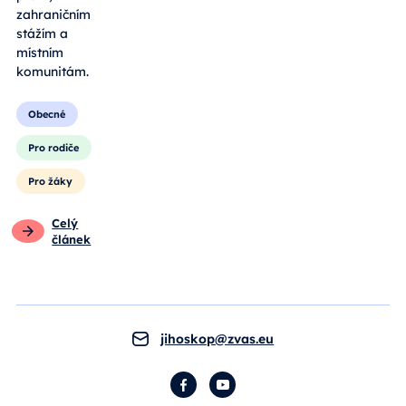
zahraničním
stážím a
místním
komunitám.
Obecné
Pro rodiče
Pro žáky
Celý
článek
jihoskop@zvas.eu
Facebook
YouTube