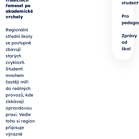
tradičních
student
řemesel po
akademické
Pro
vrcholy
pedago
Regionální
Zprávy
střední školy
od
se postupně
škol
zbavují
starých
zvyklostí.
Studenti
mnohem
častěji míří
do reálných
provozů, kde
získávají
opravdovou
praxi. Vedle
toho si region
připisuje
výrazné