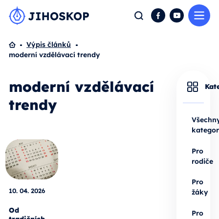
Me
Hledat
Facebook
YouTube
Domů
Výpis článků
moderní vzdělávací trendy
moderní vzdělávací
Kat
trendy
Všechn
kategor
Pro
rodiče
Pro
10. 04. 2026
žáky
Od
Pro