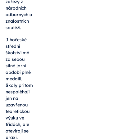
zářezy z
národních
odborných a
znalostních
soutěží.
Jihočeské
střední
školství má
za sebou
silné jarní
období plné
medailí.
Školy přitom
nespoléhají
jen na
uzavřenou
teoretickou
výuku ve
třídách, ale
otevírají se
praxi,