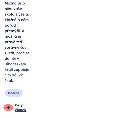
Možná už o
něm vaše
škola slyšela.
Možná o něm
pořád
přemýšlí. A
možná je
právě teď
správný čas
zjistit, proč se
do něj v
Jihočeském
kraji zapojuje
čím dál víc
škol.
Obecné
Celý
článek