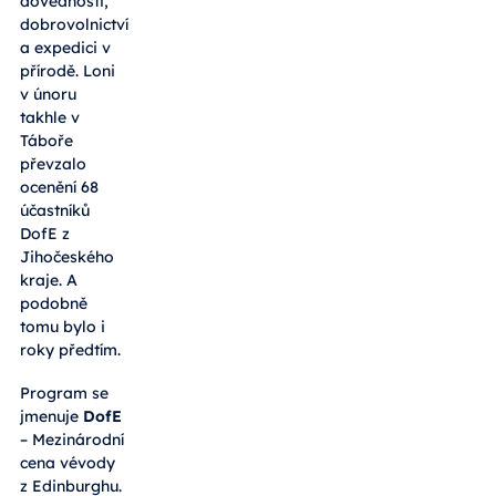
dovednosti,
dobrovolnictví
a expedici v
přírodě. Loni
v únoru
takhle v
Táboře
převzalo
ocenění 68
účastníků
DofE z
Jihočeského
kraje. A
podobně
tomu bylo i
roky předtím.
Program se
jmenuje
DofE
– Mezinárodní
cena vévody
z Edinburghu.