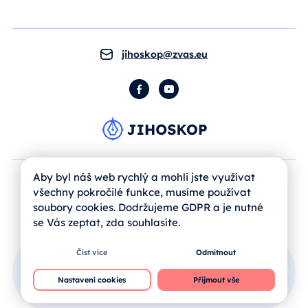
jihoskop@zvas.eu
Facebook
YouTube
Aby byl náš web rychlý a mohli jste využívat
všechny pokročilé funkce, musíme používat
soubory cookies. Dodržujeme GDPR a je nutné
se Vás zeptat, zda souhlasíte.
Číst více
Odmítnout
Přihlášení uživatele
Nastavení cookies
Přijmout vše
Jak se registrovat?