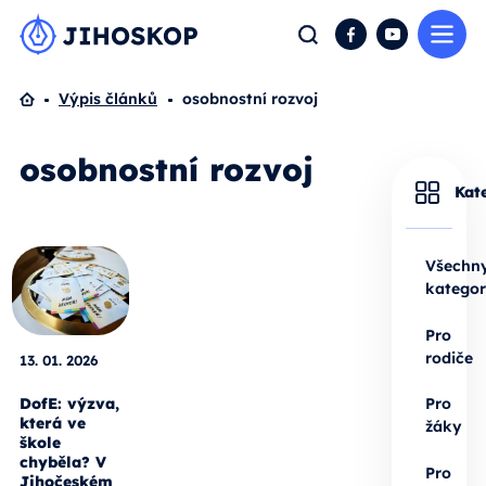
Me
Hledat
Facebook
YouTube
Domů
Výpis článků
osobnostní rozvoj
osobnostní rozvoj
Kat
Všechn
kategor
Pro
rodiče
13. 01. 2026
DofE: výzva,
Pro
která ve
žáky
škole
chyběla? V
Pro
Jihočeském