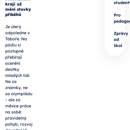
student
kraji už
mění stovky
příběhů
Pro
pedago
Je úterý
odpoledne v
Zprávy
Táboře. Na
od
pódiu si
škol
postupně
přebírají
ocenění
desítky
mladých lidí.
Ne za
známky, ne
za olympiádu
– ale za
měsíce práce
na sobě:
pravidelný
pohyb, rozvoj