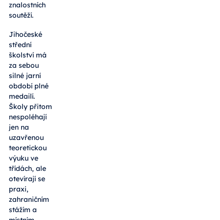
znalostních
soutěží.
Jihočeské
střední
školství má
za sebou
silné jarní
období plné
medailí.
Školy přitom
nespoléhají
jen na
uzavřenou
teoretickou
výuku ve
třídách, ale
otevírají se
praxi,
zahraničním
stážím a
místním