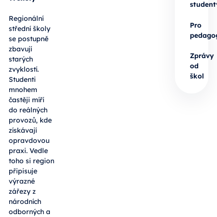
student
Regionální
Pro
střední školy
pedago
se postupně
zbavují
Zprávy
starých
od
zvyklostí.
škol
Studenti
mnohem
častěji míří
do reálných
provozů, kde
získávají
opravdovou
praxi. Vedle
toho si region
připisuje
výrazné
zářezy z
národních
odborných a