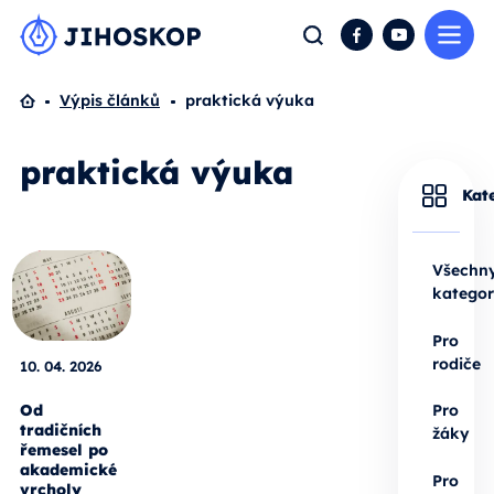
Me
Hledat
Facebook
YouTube
Domů
Výpis článků
praktická výuka
praktická výuka
Kat
Všechn
kategor
Pro
rodiče
10. 04. 2026
Od
Pro
tradičních
žáky
řemesel po
akademické
Pro
vrcholy