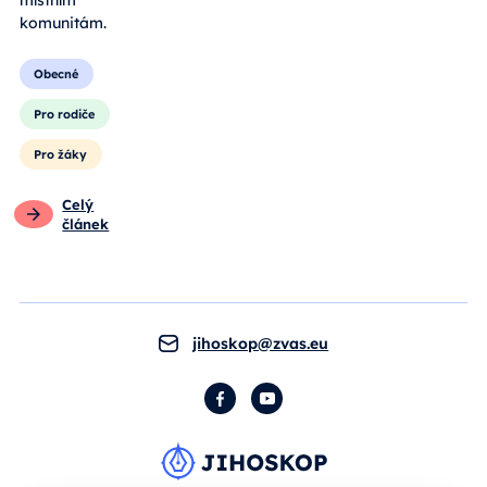
komunitám.
Obecné
Pro rodiče
Pro žáky
Celý
článek
jihoskop@zvas.eu
Facebook
YouTube