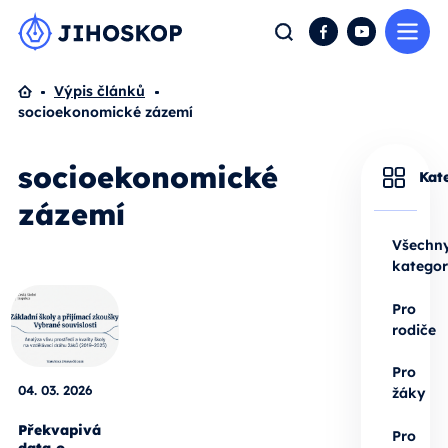
Me
Hledat
Facebook
YouTube
Domů
Výpis článků
socioekonomické zázemí
socioekonomické
Kat
zázemí
Všechn
kategor
Pro
rodiče
Pro
04. 03. 2026
žáky
Překvapivá
Pro