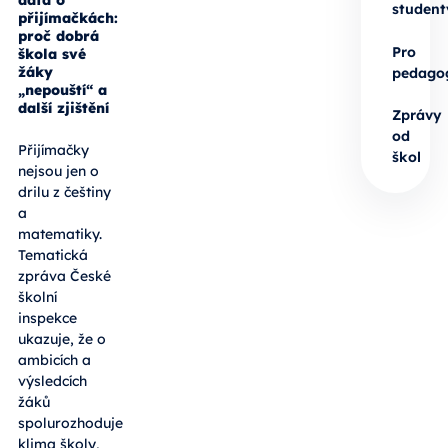
data o
student
přijímačkách:
proč dobrá
Pro
škola své
žáky
pedago
„nepouští“ a
další zjištění
Zprávy
od
Přijímačky
škol
nejsou jen o
drilu z češtiny
a
matematiky.
Tematická
zpráva České
školní
inspekce
ukazuje, že o
ambicích a
výsledcích
žáků
spolurozhoduje
klima školy,