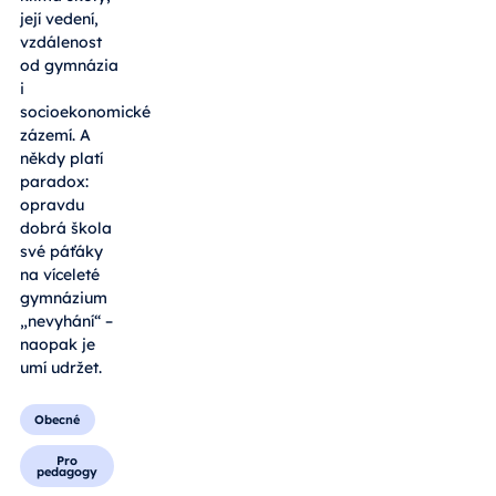
její vedení,
vzdálenost
od gymnázia
i
socioekonomické
zázemí. A
někdy platí
paradox:
opravdu
dobrá škola
své páťáky
na víceleté
gymnázium
„nevyhání“ –
naopak je
umí udržet.
Obecné
Pro
pedagogy