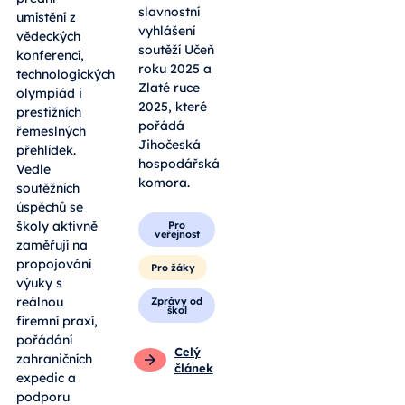
slavnostní
umístění z
vyhlášení
vědeckých
soutěží Učeň
konferencí,
roku 2025 a
technologických
Zlaté ruce
olympiád i
2025, které
prestižních
pořádá
řemeslných
Jihočeská
přehlídek.
hospodářská
Vedle
komora.
soutěžních
úspěchů se
školy aktivně
Pro
veřejnost
zaměřují na
propojování
Pro žáky
výuky s
reálnou
Zprávy od
škol
firemní praxí,
pořádání
Celý
zahraničních
článek
expedic a
podporu