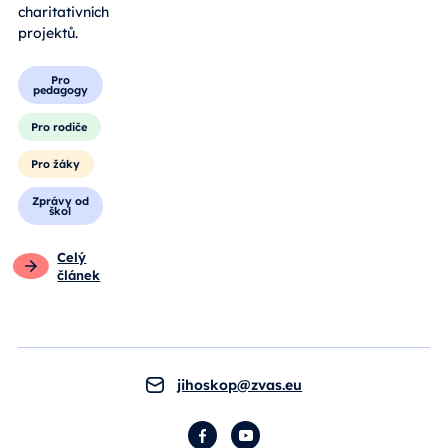
charitativních
projektů.
Pro
pedagogy
Pro rodiče
Pro žáky
Zprávy od
škol
Celý
článek
jihoskop@zvas.eu
Facebook
YouTube