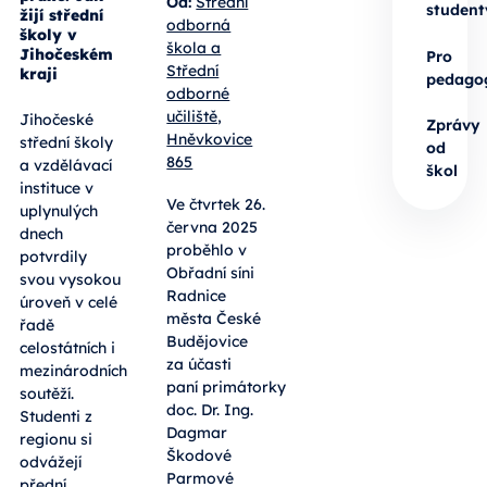
Od:
Střední
student
žijí střední
odborná
školy v
škola a
Jihočeském
Pro
Střední
kraji
pedago
odborné
učiliště,
Jihočeské
Zprávy
Hněvkovice
střední školy
od
865
a vzdělávací
škol
instituce v
Ve čtvrtek 26.
uplynulých
června 2025
dnech
proběhlo v
potvrdily
Obřadní síni
svou vysokou
Radnice
úroveň v celé
města České
řadě
Budějovice
celostátních i
za účasti
mezinárodních
paní primátorky
soutěží.
doc. Dr. Ing.
Studenti z
Dagmar
regionu si
Škodové
odvážejí
Parmové
přední