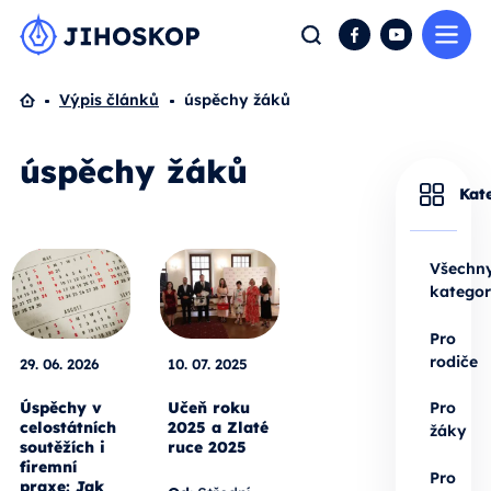
Me
Hledat
Facebook
YouTube
Domů
Výpis článků
úspěchy žáků
úspěchy žáků
Kat
Všechn
kategor
Pro
rodiče
29. 06. 2026
10. 07. 2025
Úspěchy v
Učeň roku
Pro
celostátních
2025 a Zlaté
žáky
soutěžích i
ruce 2025
firemní
Pro
praxe: Jak