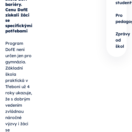
student
bariéry.
Cenu DofE
získali žáci
Pro
se
pedago
specifickými
potřebami
Zprávy
od
Program
škol
DofE není
určen jen pro
gymnázia.
Základní
škola
praktická v
Třeboni už 4
roky ukazuje,
že s dobrým
vedením
zvládnou
náročné
výzvy i žáci
se