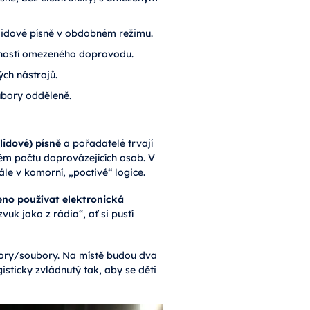
t lidové písně v obdobném režimu.
ností omezeného doprovodu.
ých nástrojů.
ubory odděleně.
lidové) písně
a pořadatelé trvají
m počtu doprovázejících osob. V
ále v komorní, „poctivé“ logice.
eno používat elektronická
vuk jako z rádia“, ať si pustí
ory/soubory. Na místě budou dva
isticky zvládnutý tak, aby se děti