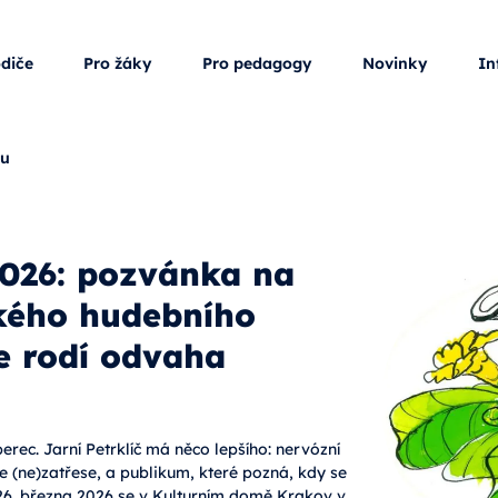
odiče
Pro žáky
Pro pedagogy
Novinky
In
ku
2026: pozvánka na
ského hudebního
se rodí odvaha
erec. Jarní Petrklíč má něco lepšího: nervózní
e (ne)zatřese, a publikum, které pozná, kdy se
 26. března 2026 se v Kulturním domě Krakov v