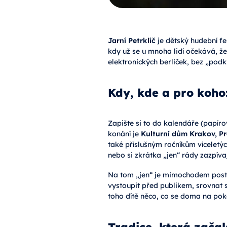
Jarní Petrklíč
je dětský hudební fe
kdy už se u mnoha lidí očekává, že 
elektronických berliček, bez „podk
Kdy, kde a pro koho:
Zapište si to do kalendáře (papíro
konání je
Kulturní dům Krakov, P
také příslušným ročníkům víceletýc
nebo si zkrátka „jen“ rády zazpívaj
Na tom „jen“ je mimochodem postave
vystoupit před publikem, srovnat s
toho dítě něco, co se doma na pokoji
Tradice, která začal