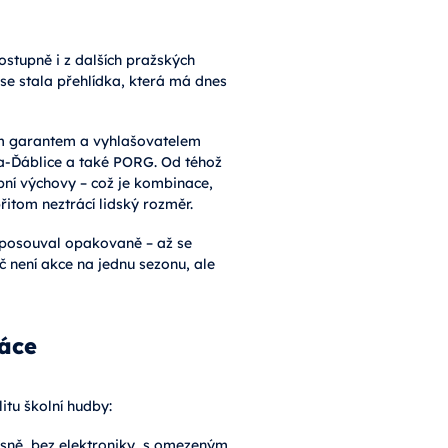
ostupně i z dalších pražských
 se stala přehlídka, která má dnes
ním garantem a vyhlašovatelem
ha-Ďáblice a také PORG. Od téhož
bní výchovy – což je kombinace,
itom neztrácí lidský rozměr.
n posouval opakovaně – až se
íč není akce na jednu sezonu, ale
ráce
itu školní hudby:
písně, bez elektroniky, s omezeným