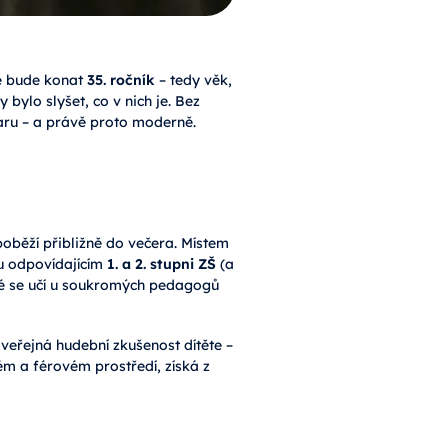
se bude konat
35. ročník
– tedy věk,
 bylo slyšet, co v nich je. Bez
taru – a právě proto moderně.
poběží přibližně do večera. Místem
ku odpovídajícím
1. a 2. stupni ZŠ
(a
eré se učí u soukromých pedagogů
veřejná hudební zkušenost dítěte –
ém a férovém prostředí, získá z