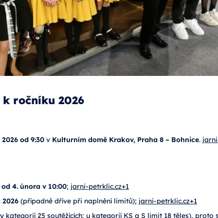
 k ročníku 2026
. 2026 od 9:30
v
Kulturním domě Krakov, Praha 8 – Bohnice
.
jarni
í
od 4. února v 10:00
;
jarni-petrklic.cz+1
a 2026
(případně dříve při naplnění limitů);
jarni-petrklic.cz+1
kategorií 25 soutěžících; u kategorií KS a S limit 18 těles), proto 