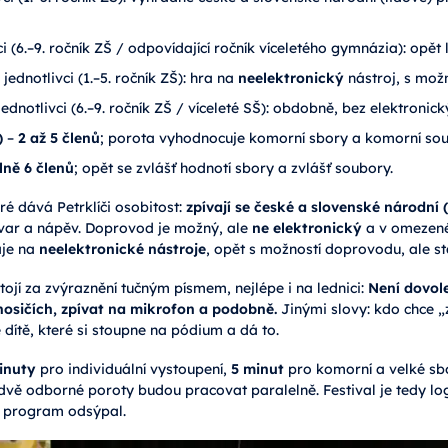
ci (6.–9. ročník ZŠ / odpovídající ročník víceletého gymnázia): opě
 jednotlivci (1.–5. ročník ZŠ): hra na
neelektronický
nástroj, s mož
jednotlivci (6.–9. ročník ZŠ / víceleté SŠ): obdobně, bez elektronick
)
–
2 až 5 členů
; porota vyhodnocuje komorní sbory a komorní so
ně 6 členů
; opět se zvlášť hodnotí sbory a zvlášť soubory.
ré dává Petrklíči osobitost:
zpívají se české a slovenské národní (
tvar a nápěv. Doprovod je možný, ale
ne elektronický
a v omezené
aje na
neelektronické nástroje
, opět s možností doprovodu, ale st
tojí za zvýraznění tučným písmem, nejlépe i na lednici:
Není dovol
nosičích, zpívat na mikrofon a podobně.
Jinými slovy: kdo chce „z
e dítě, které si stoupne na pódium a dá to.
inuty
pro individuální vystoupení,
5 minut
pro komorní a velké sb
dvě odborné poroty budou pracovat paralelně. Festival je tedy log
y program odsýpal.