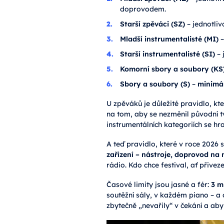
doprovodem.
Starší zpěváci (SZ)
– jednotliv
Mladší instrumentalisté (MI)
–
Starší instrumentalisté (SI)
– 
Komorní sbory a soubory (KS
Sbory a soubory (S)
–
minimál
U zpěváků je důležité pravidlo, kte
na tom, aby se nezměnil původní 
instrumentálních kategoriích se hr
A teď pravidlo, které v roce 2026 s
zařízení – nástroje, doprovod na 
rádio. Kdo chce festival, ať přivez
Časové limity jsou jasné a fér:
3 m
soutěžní sály, v každém piano – a 
zbytečně „nevařily“ v čekání a ab