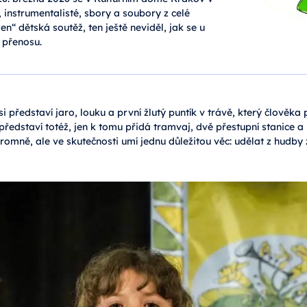
 instrumentalisté, sbory a soubory z celé
„jen“ dětská soutěž, ten ještě neviděl, jak se u
 přenosu.
si představí jaro, louku a první žlutý puntík v trávě, který člověka
představí totéž, jen k tomu přidá tramvaj, dvě přestupní stanice a 
skromně, ale ve skutečnosti umí jednu důležitou věc: udělat z hudby z