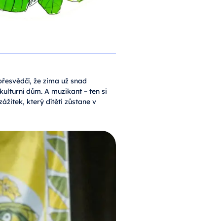
 přesvědčí, že zima už snad
kulturní dům. A muzikant – ten si
ážitek, který dítěti zůstane v