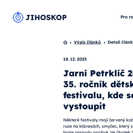
Pro r
Domů
Výpis článků
Detail člán
18. 12. 2025
Jarní Petrklíč 
35. ročník dět
festivalu, kde 
vystoupit
Některé festivaly mají červený kob
ruce na klávesách, smyčec, který s
hraje opravdu poctivě. Ve čtvrtek