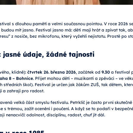
stival s dlouhou pamětí a velmi současnou pointou. V roce 2026 
budou mít jasno. Festival jasno má: děti mají hrát a zpívat tak, aby
resu“ z nosiče, bez mikrofonu, který vyžehlí nejistotu. Prostě po s
 jasné údaje, žádné tajnosti
vého, klidně):
čtvrtek 26. března 2026
, začátek od
9.30
a festival 
raha 8 – Bohnice
. Přijet mohou děti – muzikanti a zpěváci – ve vě
h středních škol). Festival je určen jak žákům ZUŠ, tak dětem, kt
í a zahrají pro radost.
ná velká část smyslu festivalu. Petrklíč je často první skutečně 
e s trémou, zažít ocenění i poučení. A když se to podaří v bezpečn
 nenacvičí: odolnost, disciplínu, radost, chuť jít dál.
a v roce 1985