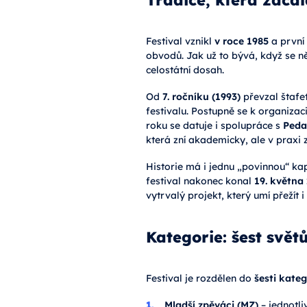
Festival vznikl
v roce 1985
a první 
obvodů. Jak už to bývá, když se ně
celostátní dosah.
Od
7. ročníku (1993)
převzal štafe
festivalu. Postupně se k organiza
roku se datuje i spolupráce s
Peda
která zní akademicky, ale v praxi 
Historie má i jednu „povinnou“ kap
festival nakonec konal
19. května
vytrvalý projekt, který umí přežít 
Kategorie: šest svě
Festival je rozdělen do
šesti kateg
Mladší zpěváci (MZ)
– jednotli