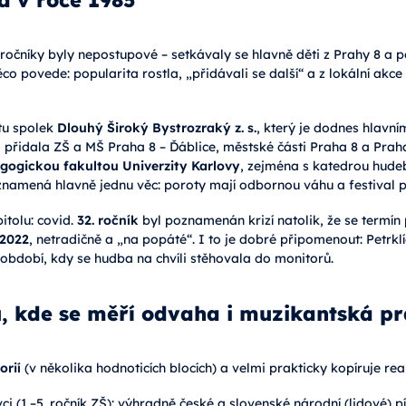
ročníky byly nepostupové – setkávaly se hlavně děti z Prahy 8 a p
co povede: popularita rostla, „přidávali se další“ a z lokální akce
tu spolek
Dlouhý Široký Bystrozraký z. s.
, který je dodnes hlav
ci přidala ZŠ a MŠ Praha 8 – Ďáblice, městské části Praha 8 a Pra
gogickou fakultou Univerzity Karlovy
, zejména s katedrou hude
znamená hlavně jednu věc: poroty mají odbornou váhu a festival př
itolu: covid.
32. ročník
byl poznamenán krizí natolik, že se termí
 2022
, netradičně a „na popáté“. I to je dobré připomenout: Petrkl
i období, kdy se hudba na chvíli stěhovala do monitorů.
tů, kde se měří odvaha i muzikantská p
orií
(v několika hodnoticích blocích) a velmi prakticky kopíruje real
vci (1.–5. ročník ZŠ): výhradně české a slovenské národní (lidové) 