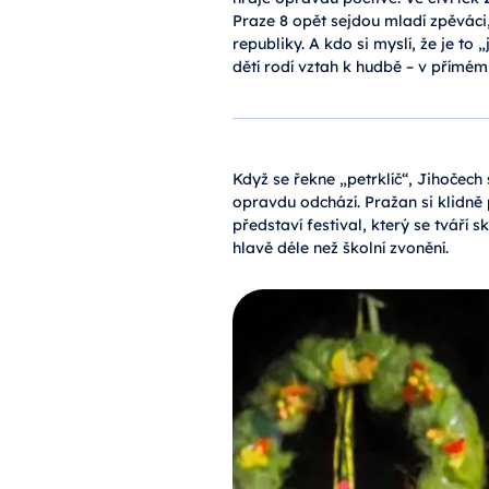
Praze 8 opět sejdou mladí zpěváci,
republiky. A kdo si myslí, že je to 
dětí rodí vztah k hudbě – v přímém
Když se řekne „petrklíč“, Jihočech 
opravdu odchází. Pražan si klidně 
představí festival, který se tváří 
hlavě déle než školní zvonění.