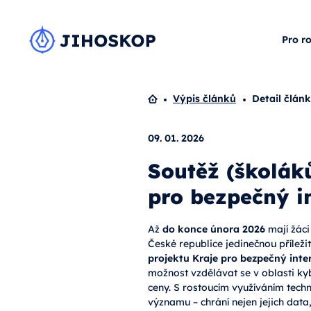
Pro r
Domů
Výpis článků
Detail člán
09. 01. 2026
Soutěž (školáků
pro bezpečný i
Až
do konce února 2026
mají žáci 
České republice jedinečnou příležit
projektu Kraje pro bezpečný inte
možnost vzdělávat se v oblasti ky
ceny. S rostoucím využíváním tec
významu – chrání nejen jejich data