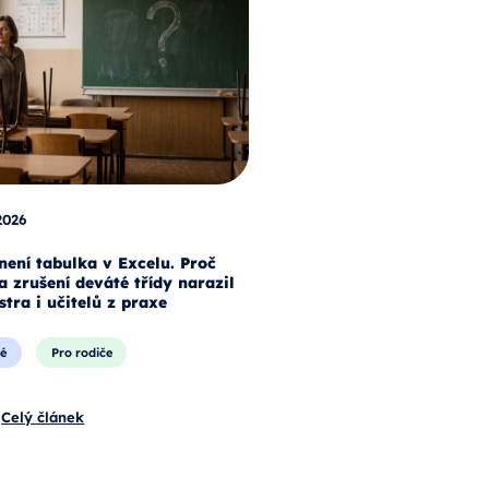
2026
není tabulka v Excelu. Proč
a zrušení deváté třídy narazil
stra i učitelů z praxe
é
Pro rodiče
Celý článek