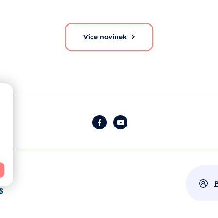
Více novinek
Facebook
YouTube
P