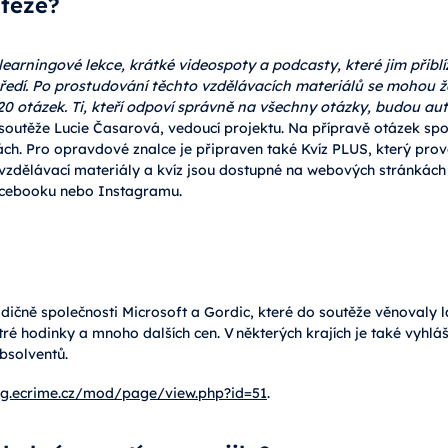
utěže?
earningové lekce, krátké videospoty a podcasty, které jim přiblíž
tředí. Po prostudování těchto vzdělávacích materiálů se mohou ž
20 otázek. Ti, kteří odpoví správně na všechny otázky, budou au
 soutěže Lucie Časarová, vedoucí projektu. Na přípravě otázek s
ch. Pro opravdové znalce je připraven také Kvíz PLUS, který prově
 vzdělávací materiály a kvíz jsou dostupné na webových stránkách
acebooku nebo Instagramu.
radičně společnosti Microsoft a Gordic, které do soutěže věnovaly 
ytré hodinky a mnoho dalších cen. V některých krajích je také vyhl
absolventů.
ing.ecrime.cz/mod/page/view.php?id=51
.