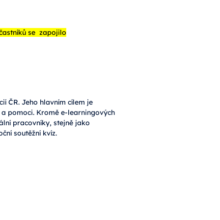
častníků se zapojilo
ií ČR. Jeho hlavním cílem je
e a pomoci. Kromě e-learningových
ální pracovníky, stejně jako
ní soutěžní kvíz.