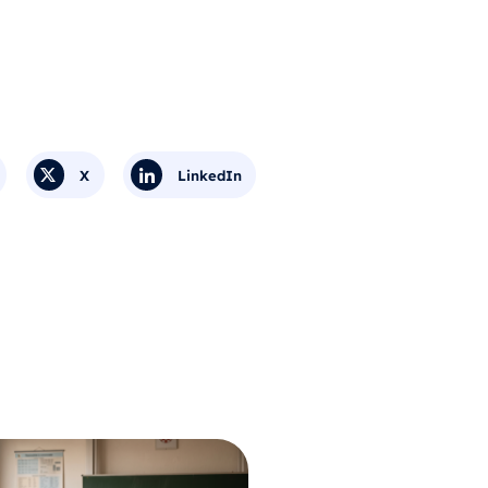
X
LinkedIn