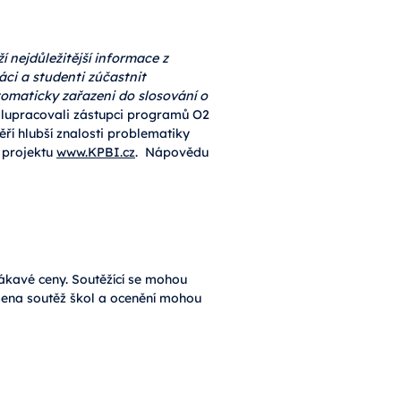
í nejdůležitější informace z
áci a studenti zúčastnit
tomaticky zařazeni do slosování o
polupracovali zástupci programů O2
ří hlubší znalosti problematiky
 projektu
www.KPBI.cz
. Nápovědu
lákavé ceny. Soutěžící se mohou
ášena soutěž škol a ocenění mohou