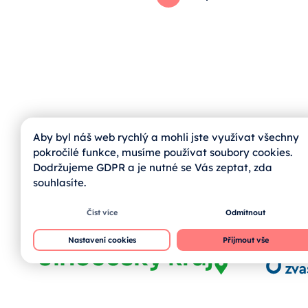
Aby byl náš web rychlý a mohli jste využívat všechny
pokročilé funkce, musíme používat soubory cookies.
Dodržujeme GDPR a je nutné se Vás zeptat, zda
jihoskop@zvas.eu
souhlasíte.
Číst více
Odmítnout
Nastavení cookies
Přijmout vše