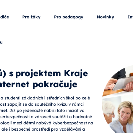
odiče
Pro žáky
Pro pedagogy
Novinky
In
ku
) s projektem Kraje
nternet pokračuje
a studenti základních i středních škol po celé
ost zapojit se do soutěžního kvízu v rámci
rnet
. Již po jedenácté nabízí tato iniciativa
berbezpečnosti a zároveň soutěžit o hodnotné
hnologií mezi dětmi nabývá kyberbezpečnost na
, ale i bezpečné prostředí pro vzdělávání a