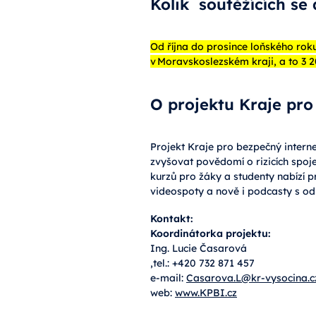
Kolik soutěžících se
Od října do prosince loňského roku
v Moravskoslezském kraji, a to 3 2
O projektu Kraje pro
Projekt Kraje pro bezpečný interne
zvyšovat povědomí o rizicích spo
kurzů pro žáky a studenty nabízí pr
videospoty a nově i podcasty s odb
Kontakt:
Koordinátorka projektu:
Ing. Lucie Časarová
‚tel.: +420 732 871 457
e-mail:
Casarova.L@kr-vysocina.c
web:
www.KPBI.cz