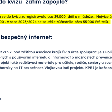
 do kvízu zatím zapojilo?
 se do kvízu zaregistrovalo cca 29.000 dětí a mládeže. . Nejvíce ú
00 . V roce 2023/2024 se soutěže zúčastnilo přes 55 000 řešitelů.
 bezpečný internet:
t vznikl pod záštitou Asociace krajů ČR a úzce spolupracuje s Polic
jených s používáním internetu a informovat o možnostech prevenc
ojekt také vzdělávací materiály pro učitele, rodiče, seniory a soci
orníky na IT bezpečnost. Vlajkovou lodí projektu KPBI je každoroč
z