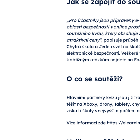
Jak se zapojit do so
„Pro účastníky jsou připraveny e-l
oblasti bezpečnosti v online pros
soutěžního kvízu, který obsahuje 
atraktivní ceny“
, popisuje průběh
Chytrá škola a Jeden svět na školá
elektronické bezpečnosti. Veškeré
k obtížným otázkám najdete na F
O co se soutěží?
Hlavními partnery kvízu jsou již t
těšit na Xboxy, drony, tablety, ch
získat i školy s nejvyšším počtem 
Více informací zde
https://elearn