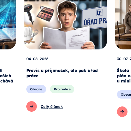
04. 08. 2026
30. 07. 
tí
Převis u přijímaček, ale pak úřad
Škola 
našich
práce
plán n
echává
u mini
Obecné
Pro rodiče
Obecn
Celý článek