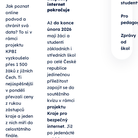
student
internet
Jak poznat
pokračuje
online
Pro
podvod a
pedago
Až
do konce
chránit svá
února 2026
data? To si v
Zprávy
mají žáci a
rámci
od
studenti
projektu
škol
základních i
KPBI
středních škol
vyzkoušelo
po celé České
přes 1 500
republice
žáků z jižních
jedinečnou
Čech. Ti
příležitost
nejúspěšnější
zapojit se do
v pondělí
soutěžního
převzali ceny
kvízu v rámci
z rukou
projektu
zástupců
Kraje pro
kraje a jeden
bezpečný
z nich míří do
internet
. Již
celostátního
po jedenácté
finále.