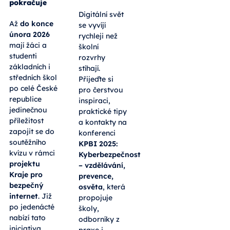
pokračuje
Digitální svět
Až
do konce
se vyvíjí
února 2026
rychleji než
mají žáci a
školní
studenti
rozvrhy
základních i
stíhají.
středních škol
Přijeďte si
po celé České
pro čerstvou
republice
inspiraci,
jedinečnou
praktické tipy
příležitost
a kontakty na
zapojit se do
konferenci
soutěžního
KPBI 2025:
kvízu v rámci
Kyberbezpečnost
projektu
– vzdělávání,
Kraje pro
prevence,
bezpečný
osvěta
, která
internet
. Již
propojuje
po jedenácté
školy,
nabízí tato
odborníky z
iniciativa