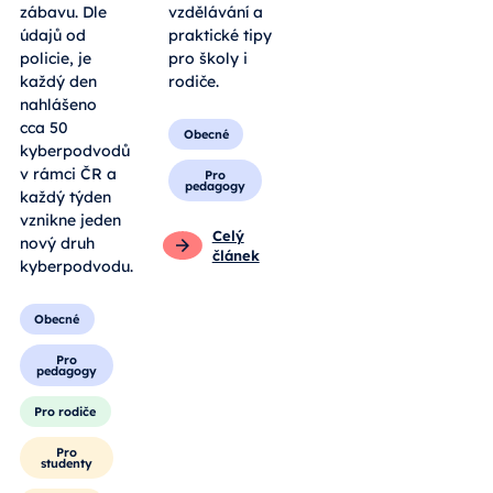
zábavu. Dle
vzdělávání a
údajů od
praktické tipy
policie, je
pro školy i
každý den
rodiče.
nahlášeno
cca 50
Obecné
kyberpodvodů
v rámci ČR a
Pro
pedagogy
každý týden
vznikne jeden
Celý
nový druh
článek
kyberpodvodu.
Obecné
Pro
pedagogy
Pro rodiče
Pro
studenty