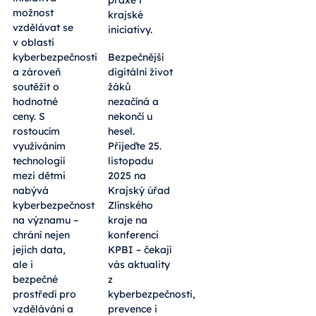
praxe i
možnost
krajské
vzdělávat se
iniciativy.
v oblasti
kyberbezpečnosti
Bezpečnější
a zároveň
digitální život
soutěžit o
žáků
hodnotné
nezačíná a
ceny. S
nekončí u
rostoucím
hesel.
využíváním
Přijeďte 25.
technologií
listopadu
mezi dětmi
2025 na
nabývá
Krajský úřad
kyberbezpečnost
Zlínského
na významu –
kraje na
chrání nejen
konferenci
jejich data,
KPBI – čekají
ale i
vás aktuality
bezpečné
z
prostředí pro
kyberbezpečnosti,
vzdělávání a
prevence i