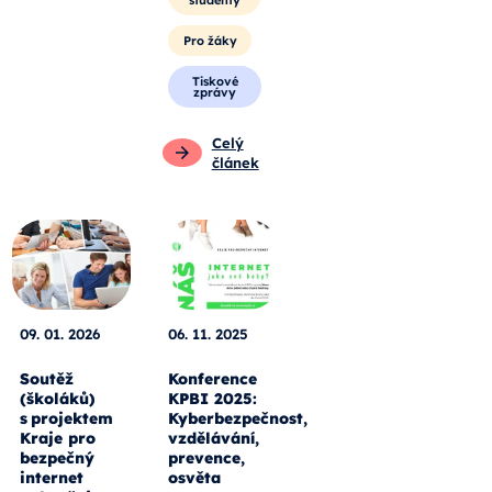
studenty
Pro žáky
Tiskové
zprávy
Celý
článek
09. 01. 2026
06. 11. 2025
Soutěž
Konference
(školáků)
KPBI 2025:
s projektem
Kyberbezpečnost,
Kraje pro
vzdělávání,
bezpečný
prevence,
internet
osvěta