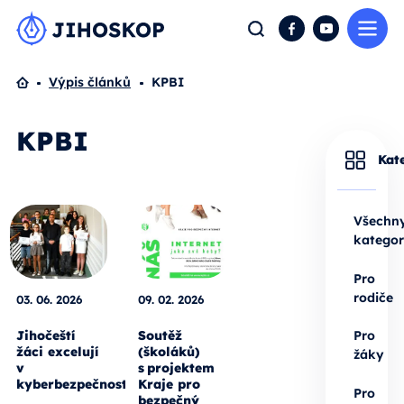
Me
Hledat
Facebook
YouTube
Domů
Výpis článků
KPBI
KPBI
Kat
Všechn
kategor
Pro
rodiče
03. 06. 2026
09. 02. 2026
Jihočeští
Soutěž
Pro
žáci excelují
(školáků)
žáky
v
s projektem
kyberbezpečnosti
Kraje pro
Pro
bezpečný