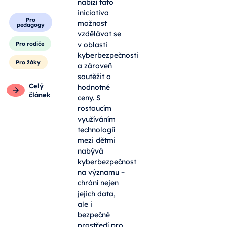
nabízí tato
iniciativa
Pro
možnost
pedagogy
vzdělávat se
v oblasti
Pro rodiče
kyberbezpečnosti
Pro žáky
a zároveň
soutěžit o
Celý
hodnotné
článek
ceny. S
rostoucím
využíváním
technologií
mezi dětmi
nabývá
kyberbezpečnost
na významu –
chrání nejen
jejich data,
ale i
bezpečné
prostředí pro