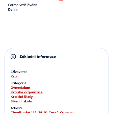
Zobrazit více
Forma vzdělávání:
Denní
Základní informace
Zřizovatel:
Kraj
Kategorie:
Gymnázium
Krajské organizace
Krajské školy
Střední škola
Adresa:
Chvalšinská 112, 38101 Český Krumlov