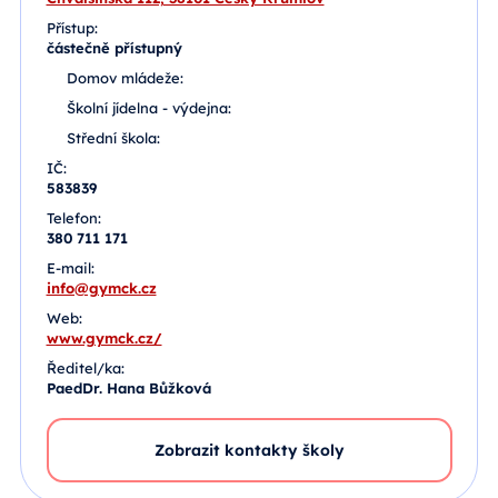
Přístup:
částečně přístupný
Domov mládeže:
Školní jídelna - výdejna:
Střední škola:
IČ:
583839
Telefon:
380 711 171
E-mail:
info@gymck.cz
Web:
www.gymck.cz/
Ředitel/ka:
PaedDr. Hana Bůžková
Zobrazit kontakty školy