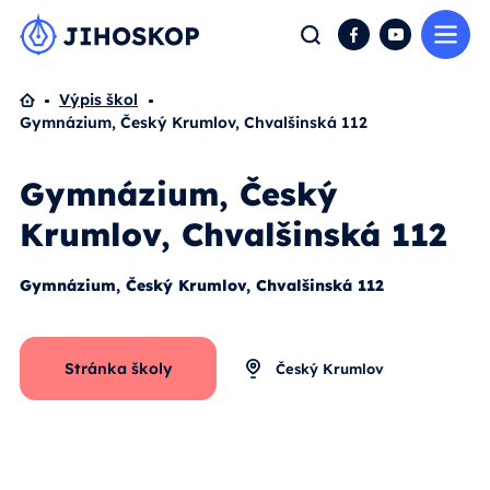
Me
Hledat
Facebook
YouTube
Domů
Výpis škol
Gymnázium, Český Krumlov, Chvalšinská 112
Gymnázium, Český
Krumlov, Chvalšinská 112
Gymnázium, Český Krumlov, Chvalšinská 112
Stránka školy
Český Krumlov