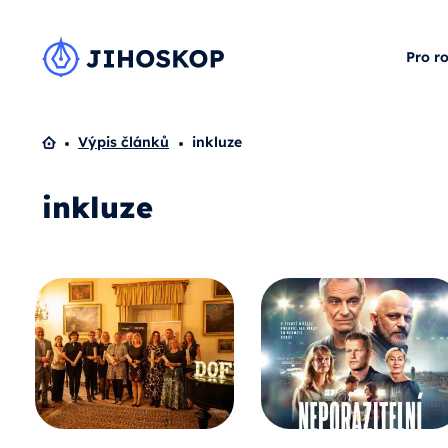
Pro r
Domů
Výpis článků
inkluze
inkluze