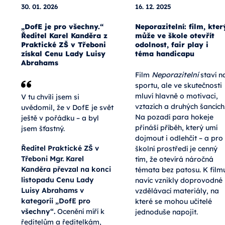
30. 01. 2026
16. 12. 2025
„DofE je pro všechny.“
Neporazitelní: film, kter
Ředitel Karel Kanděra z
může ve škole otevřít
Praktické ZŠ v Třeboni
odolnost, fair play i
získal Cenu Lady Luisy
téma handicapu
Abrahams
Film
Neporazitelní
staví n
sportu, ale ve skutečnosti
mluví hlavně o motivaci,
V tu chvíli jsem si
vztazích a druhých šancích
uvědomil, že v DofE je svět
Na pozadí para hokeje
ještě v pořádku – a byl
přináší příběh, který umí
jsem šťastný.
dojmout i odlehčit – a pro
Ředitel Praktické ZŠ v
školní prostředí je cenný
Třeboni Mgr. Karel
tím, že otevírá náročná
Kanděra převzal na konci
témata bez patosu. K film
listopadu Cenu Lady
navíc vznikly doprovodné
Luisy Abrahams v
vzdělávací materiály, na
kategorii „DofE pro
které se mohou učitelé
všechny“.
Ocenění míří k
jednoduše napojit.
ředitelům a ředitelkám,