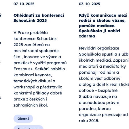
07. 10. 2025
03. 10. 2025
ý
Ohlédnutí za konferencí
Když komunikace mezi
SchooLink 2025
rodiči a školou vázne,
pomůže mediace.
Spoluškola ji nabízí
V Praze proběhla
zdarma
konference SchooLink
a
2025 zaměřená na
Nevládní organizace
mezinárodní spolupráci
Spoluškola
spustila služb
škol, inovace ve výuce a
školních mediací. Zapsaní
.
praktické využití programů
mediátoři a mediátorky
Erasmus+. Setkání nabídlo
pomáhají rodinám a
kombinaci keynote,
školám vést odborný
tematických diskusí a
dialog a dojít k realistick
workshopů a představilo
dohodě – bezplatně.
konkrétní příklady dobré
Služba navazuje na
u
praxe z českých i
dlouhodobou právní
zahraničních škol.
poradnu, kterou
organizace provozuje od
Obecné
roku 2015.