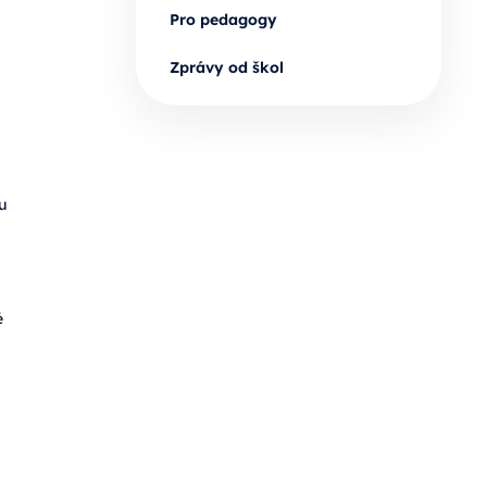
Pro pedagogy
Zprávy od škol
u
é