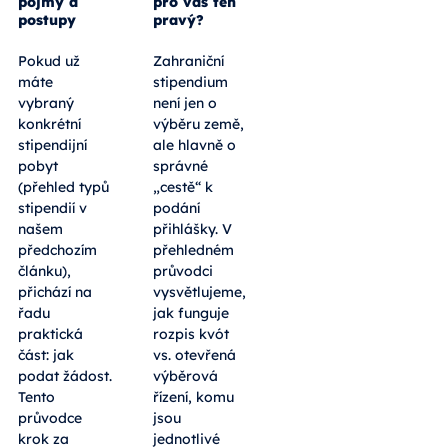
pojmy a
pro vás ten
postupy
pravý?
Pokud už
Zahraniční
máte
stipendium
vybraný
není jen o
konkrétní
výběru země,
stipendijní
ale hlavně o
pobyt
správné
(přehled typů
„cestě“ k
stipendií v
podání
našem
přihlášky. V
předchozím
přehledném
článku),
průvodci
přichází na
vysvětlujeme,
řadu
jak funguje
praktická
rozpis kvót
část: jak
vs. otevřená
podat žádost.
výběrová
Tento
řízení, komu
průvodce
jsou
krok za
jednotlivé