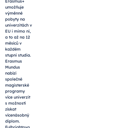
Erasmus+
umožňuje
výměnné
pobyty na
univerzitách v
EU i mimo ni,
a to až na 12
měsíců v
každém
stupni studia.
Erasmus
Mundus
nabízí
společné
magisterské
programy
více univerzit
s možností
získat
vícenásobný
diplom.
Fulbrightovo