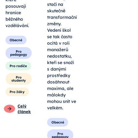
stačí na
posouvají
skutečně
hranice
transformační
běžného
změny.
vzdělávání.
Vedení škol
se tak často
Obecné
ocitá v roli
manažerů
Pro
pedagogy
nedostatku,
kteří se snaží
Pro rodiče
s danými
prostředky
Pro
studenty
dosáhnout
maxima, ale
Pro žáky
málokdy
mohou snít ve
Celý
velkém.
článek
Obecné
Pro
pedagogy