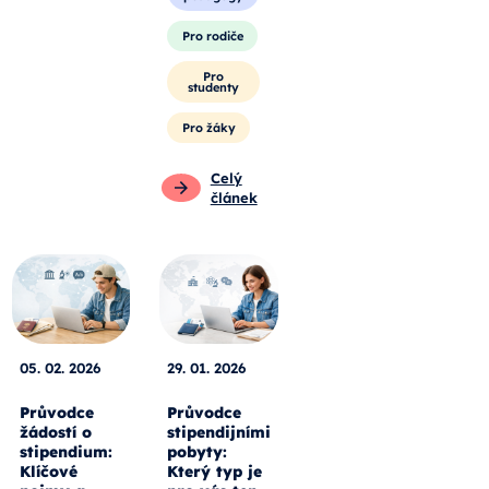
Pro rodiče
Pro
studenty
Pro žáky
Celý
článek
05. 02. 2026
29. 01. 2026
Průvodce
Průvodce
žádostí o
stipendijními
stipendium:
pobyty:
Klíčové
Který typ je