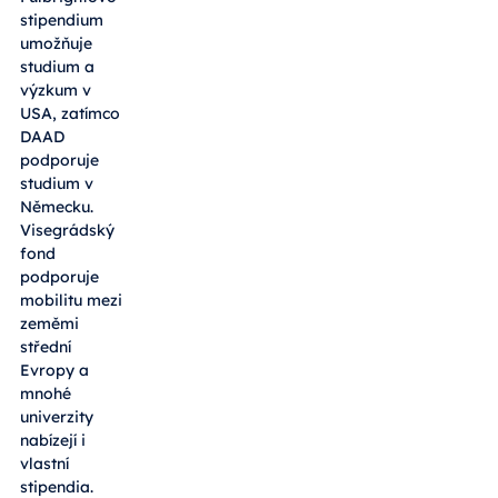
stipendium
umožňuje
studium a
výzkum v
USA, zatímco
DAAD
podporuje
studium v
Německu.
Visegrádský
fond
podporuje
mobilitu mezi
zeměmi
střední
Evropy a
mnohé
univerzity
nabízejí i
vlastní
stipendia.