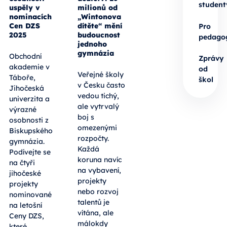
student
uspěly v
milionů od
nominacích
„Wintonova
Cen DZS
dítěte“ mění
Pro
2025
budoucnost
pedago
jednoho
gymnázia
Obchodní
Zprávy
akademie v
od
Veřejné školy
Táboře,
škol
v Česku často
Jihočeská
vedou tichý,
univerzita a
ale vytrvalý
výrazné
boj s
osobnosti z
omezenými
Biskupského
rozpočty.
gymnázia.
Každá
Podívejte se
koruna navíc
na čtyři
na vybavení,
jihočeské
projekty
projekty
nebo rozvoj
nominované
talentů je
na letošní
vítána, ale
Ceny DZS,
málokdy
které