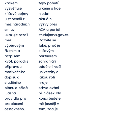
krokem
typy pobytů
vysvětluje
určené a kde
klíčové pojmy
hledat
u stipendií z
aktuální
mezinárodních
výzvy přes
smluv,
AIA a portál
ukazuje rozdíl
studujnavs.gov.cz.
mezi
Dozvíte se
výběrovým
také, proč je
řízením a
klíčovým
rozpisem
partnerem
kvót, poradí s
zahraniční
přípravou
oddělení vaší
motivačního
univerzity a
dopisu a
jakou roli
studijního
hraje
plánu a přidá
schvalování
i jasná
přihlášek. Na
pravidla pro
konci budete
proplácení
mít jasněji v
cestovného.
tom, zda je