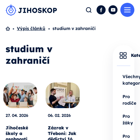
Me
Hledat
Facebook
YouTube
Domů
Výpis článků
studium v zahraničí
studium v
Kat
zahraničí
Všechn
kategor
Pro
rodiče
27. 04. 2026
06. 02. 2026
Pro
žáky
Jihočeské
Zázrak v
školy a
Třeboni: Jak
Pro
osobnosti
dědictví 16