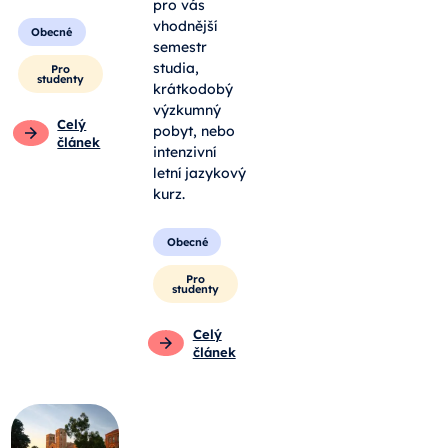
pro vás
vhodnější
Obecné
semestr
studia,
Pro
studenty
krátkodobý
výzkumný
Celý
pobyt, nebo
článek
intenzivní
letní jazykový
kurz.
Obecné
Pro
studenty
Celý
článek