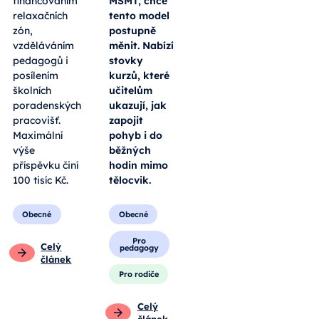
financováním
MŠMT, chce
relaxačních
tento model
zón,
postupně
vzděláváním
měnit. Nabízí
pedagogů i
stovky
posílením
kurzů, které
školních
učitelům
poradenských
ukazují, jak
pracovišť.
zapojit
Maximální
pohyb i do
výše
běžných
příspěvku činí
hodin mimo
100 tisíc Kč.
tělocvik.
Obecné
Obecné
Pro
Celý
pedagogy
článek
Pro rodiče
Celý