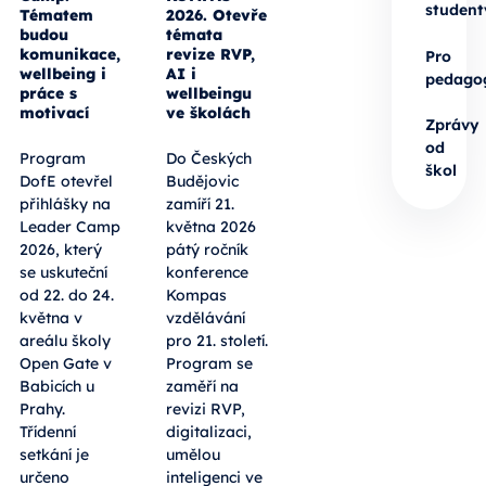
student
Tématem
2026. Otevře
budou
témata
komunikace,
revize RVP,
Pro
wellbeing i
AI i
pedago
práce s
wellbeingu
motivací
ve školách
Zprávy
od
Program
Do Českých
škol
DofE otevřel
Budějovic
přihlášky na
zamíří 21.
Leader Camp
května 2026
2026, který
pátý ročník
se uskuteční
konference
od 22. do 24.
Kompas
května v
vzdělávání
areálu školy
pro 21. století.
Open Gate v
Program se
Babicích u
zaměří na
Prahy.
revizi RVP,
Třídenní
digitalizaci,
setkání je
umělou
určeno
inteligenci ve