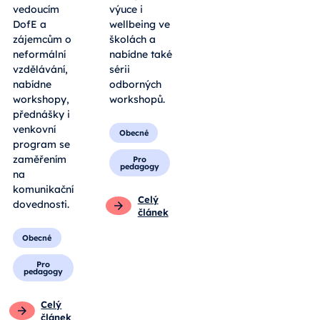
vedoucím
výuce i
DofE a
wellbeing ve
zájemcům o
školách a
neformální
nabídne také
vzdělávání,
sérii
nabídne
odborných
workshopy,
workshopů.
přednášky i
venkovní
Obecné
program se
zaměřením
Pro
pedagogy
na
komunikační
Celý
dovednosti.
článek
Obecné
Pro
pedagogy
Celý
článek