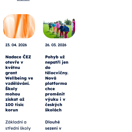
23. 04. 2026
26. 03. 2026
Nadace ČEZ
Pohyb už
otevře v
nepatří jen
květnu
do
grant
tělocvičny.
Wellbeing ve
Nová
vzdělávání.
platforma
Školy
chce
mohou
proměnit
získat až
výuku i v
100 tisíc
českých
korun
školách
Základní a
Dlouhé
střední školy
sezení v