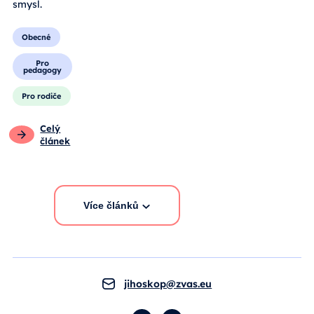
smysl.
Obecné
Pro
pedagogy
Pro rodiče
Celý
článek
Více článků
jihoskop@zvas.eu