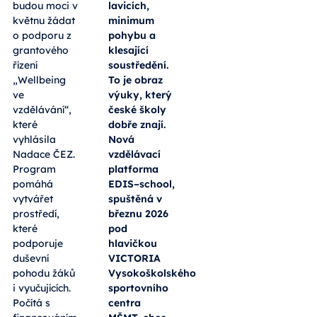
budou moci v
lavicích,
květnu žádat
minimum
o podporu z
pohybu a
grantového
klesající
řízení
soustředění.
„Wellbeing
To je obraz
ve
výuky, který
vzdělávání“,
české školy
které
dobře znají.
vyhlásila
Nová
Nadace ČEZ.
vzdělávací
Program
platforma
pomáhá
EDIS–school,
vytvářet
spuštěná v
prostředí,
březnu 2026
které
pod
podporuje
hlavičkou
duševní
VICTORIA
pohodu žáků
Vysokoškolského
i vyučujících.
sportovního
Počítá s
centra