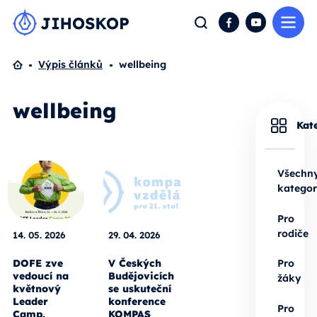
Me
Hledat
Facebook
YouTube
Domů
Výpis článků
wellbeing
wellbeing
Kat
Všechn
kategor
Pro
rodiče
14. 05. 2026
29. 04. 2026
DOFE zve
V Českých
Pro
vedoucí na
Budějovicích
žáky
květnový
se uskuteční
Leader
konference
Pro
Camp.
KOMPAS