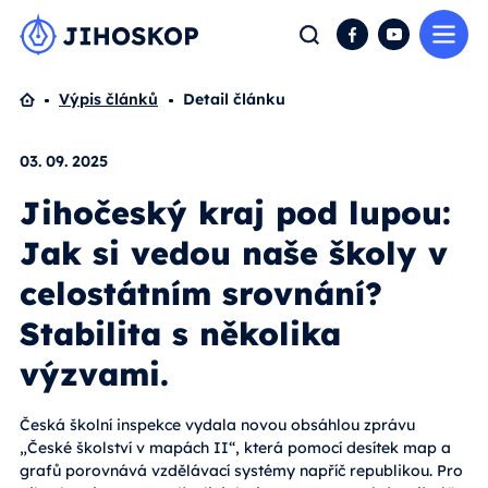
Me
Hledat
Facebook
YouTube
Domů
Výpis článků
Detail článku
03. 09. 2025
Jihočeský kraj pod lupou:
Jak si vedou naše školy v
celostátním srovnání?
Stabilita s několika
výzvami.
Česká školní inspekce vydala novou obsáhlou zprávu
„České školství v mapách II“, která pomocí desítek map a
grafů porovnává vzdělávací systémy napříč republikou. Pro