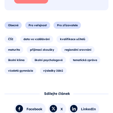
Obecné
Pro veřejnost
Pro zřizovatele
ČŠI
data ve vzdělávání
kvalifikace učitelů
maturita
přijímací zkoušky
regionální srovnání
školní klima
školní psychologové
tematická zpráva
víceletá gymnázia
výsledky žáků
Sdílejte článek
Facebook
X
LinkedIn