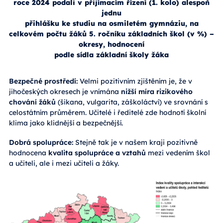
roce 2024 podali v přijímacím řízení (1. kolo) alespoň
jednu
přihlášku ke studiu na osmiletém gymnáziu, na
celkovém počtu žáků 5. ročníku základních škol (v %) –
okresy, hodnocení
podle sídla základní školy žáka
Bezpečné prostředí:
Velmi pozitivním zjištěním je, že v
jihočeských okresech je vnímána
nižší míra rizikového
chování žáků
(šikana, vulgarita, záškoláctví) ve srovnání s
celostátním průměrem. Učitelé i ředitelé zde hodnotí školní
klima jako klidnější a bezpečnější.
Dobrá spolupráce:
Stejně tak je v našem kraji pozitivně
hodnocena
kvalita spolupráce a vztahů
mezi vedením škol
a učiteli, ale i mezi učiteli a žáky.