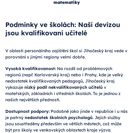
matematiky
Podmínky ve školách: Naší devízou
jsou kvalifikovaní učitelé
V oblasti personálního zajištění škol si Jihočeský kraj vede v
porovnání s jinými regiony velmi dobře.
Vysoká kvalifikovanost:
Na rozdíl od problémových
regionů (např. Karlovarský kraj) nebo i Prahy, kde je velký
nedostatek kvalifikovaných pedagogů, Jihočeský kraj
vykazuje
nízký podíl nekvalifikovaných učitelů
v
mateřských, základních i středních školách. To je jednou z
našich největších předností.
Dostupnost podpory:
Podobně jako jinde v republice i u nás
je patrný
nedostatek školních psychologů
. Jejich služby
jsou soustředěny především ve větších městech, což může
být pro školy ve venkovských oblastech kraje výzva.