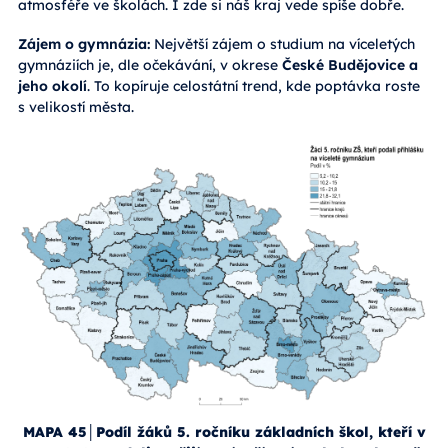
atmosféře ve školách. I zde si náš kraj vede spíše dobře.
Zájem o gymnázia:
Největší zájem o studium na víceletých
gymnáziích je, dle očekávání, v okrese
České Budějovice a
jeho okolí
. To kopíruje celostátní trend, kde poptávka roste
s velikostí města.
MAPA 45│Podíl žáků 5. ročníku základních škol, kteří v