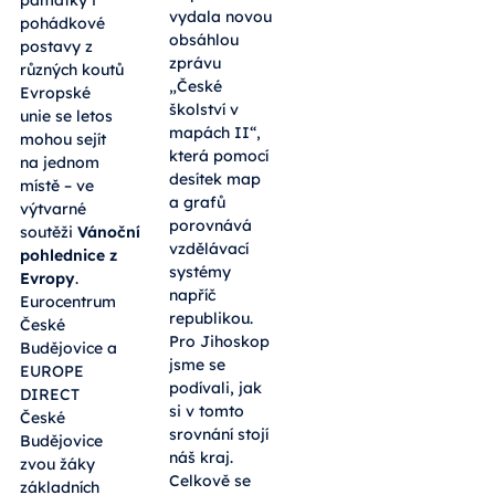
památky i
vydala novou
pohádkové
obsáhlou
postavy z
zprávu
různých koutů
„České
Evropské
školství v
unie se letos
mapách II“,
mohou sejít
která pomocí
na jednom
desítek map
místě – ve
a grafů
výtvarné
porovnává
soutěži
Vánoční
vzdělávací
pohlednice z
systémy
Evropy
.
napříč
Eurocentrum
republikou.
České
Pro Jihoskop
Budějovice a
jsme se
EUROPE
podívali, jak
DIRECT
si v tomto
České
srovnání stojí
Budějovice
náš kraj.
zvou žáky
Celkově se
základních