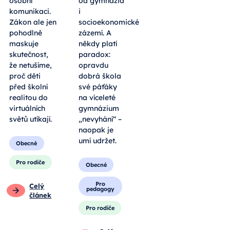
osobní
od gymnázia
komunikaci.
i
Zákon ale jen
socioekonomické
pohodlně
zázemí. A
maskuje
někdy platí
skutečnost,
paradox:
že netušíme,
opravdu
proč děti
dobrá škola
před školní
své páťáky
realitou do
na víceleté
virtuálních
gymnázium
světů utíkají.
„nevyhání“ –
naopak je
umí udržet.
Obecné
Pro rodiče
Obecné
Pro
Celý
pedagogy
článek
Pro rodiče