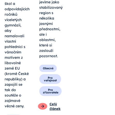
jevíme jako
škol a
stabilizovaný
odpovídajících
region s
ročníků
několika
víceletých
jasnými
gymnázií,
přednostmi,
aby
ale i
namalovali
oblastmi,
vlastní
které si
pohlednici s
zaslouží
vánočním
pozornost.
motivem z
libovolné
země EU
Obecné
(kromě České
Pro
republiky) a
veřejnost
zapojili se
tak do
Pro
zřizovatele
soutěže o
zajímavé
Celý
věcné ceny.
článek