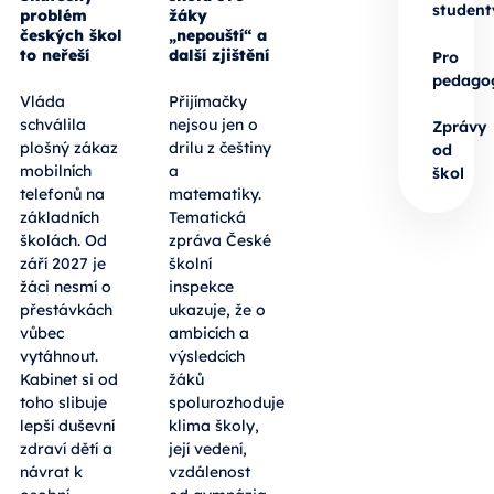
student
problém
žáky
českých škol
„nepouští“ a
to neřeší
další zjištění
Pro
pedago
Vláda
Přijímačky
schválila
nejsou jen o
Zprávy
plošný zákaz
drilu z češtiny
od
mobilních
a
škol
telefonů na
matematiky.
základních
Tematická
školách. Od
zpráva České
září 2027 je
školní
žáci nesmí o
inspekce
přestávkách
ukazuje, že o
vůbec
ambicích a
vytáhnout.
výsledcích
Kabinet si od
žáků
toho slibuje
spolurozhoduje
lepší duševní
klima školy,
zdraví dětí a
její vedení,
návrat k
vzdálenost