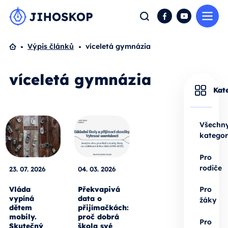
Me
Hledat
Facebook
YouTube
Domů
Výpis článků
víceletá gymnázia
víceletá gymnázia
Kat
Všechn
kategor
Pro
rodiče
23. 07. 2026
04. 03. 2026
Vláda
Překvapivá
Pro
vypíná
data o
žáky
dětem
přijímačkách:
mobily.
proč dobrá
Pro
Skutečný
škola své