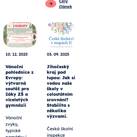
Celý
článek
10. 12. 2025
03. 09. 2025
Vánoční
Jihočeský
pohlednice z
kraj pod
Evropy:
lupou: Jak si
výtvarná
vedou naše
soutěž pro
školy v
žáky ZŠ a
celostátním
víceletých
srovnání?
gymnázií
Stabilita s
několika
výzvami.
Vánoční
zvyky,
Česká školní
typické
inspekce