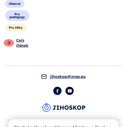
Obecné
Pro
pedagogy
Pro žáky
Celý
článek
jihoskop@zvas.eu
Facebook
YouTube