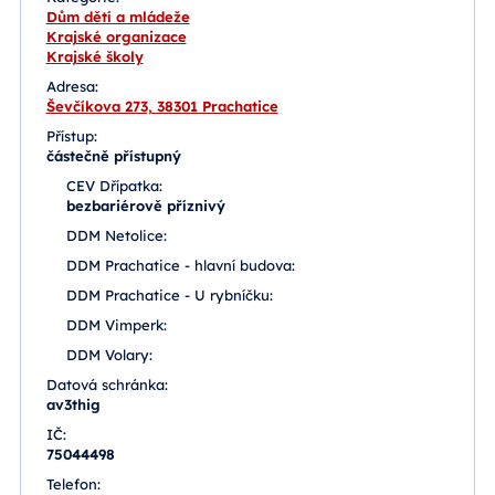
Dům dětí a mládeže
Krajské organizace
Krajské školy
Adresa:
Ševčíkova 273, 38301 Prachatice
Přístup:
částečně přístupný
CEV Dřípatka:
bezbariérově příznivý
DDM Netolice:
DDM Prachatice - hlavní budova:
DDM Prachatice - U rybníčku:
DDM Vimperk:
DDM Volary:
Datová schránka:
av3thig
IČ:
75044498
Telefon: