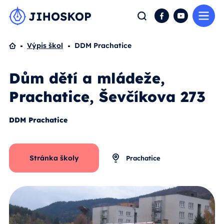
Me
Hledat
Facebook
YouTube
Domů
Výpis škol
DDM Prachatice
Dům dětí a mládeže,
Prachatice, Ševčíkova 273
DDM Prachatice
Stránka školy
Prachatice