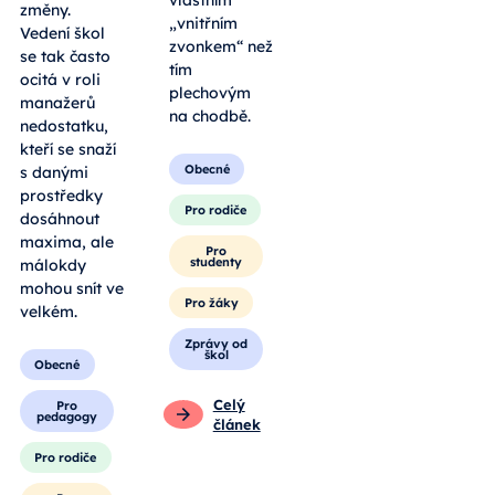
vlastním
změny.
„vnitřním
Vedení škol
zvonkem“ než
se tak často
tím
ocitá v roli
plechovým
manažerů
na chodbě.
nedostatku,
kteří se snaží
Obecné
s danými
prostředky
Pro rodiče
dosáhnout
maxima, ale
Pro
studenty
málokdy
mohou snít ve
Pro žáky
velkém.
Zprávy od
škol
Obecné
Celý
Pro
pedagogy
článek
Pro rodiče