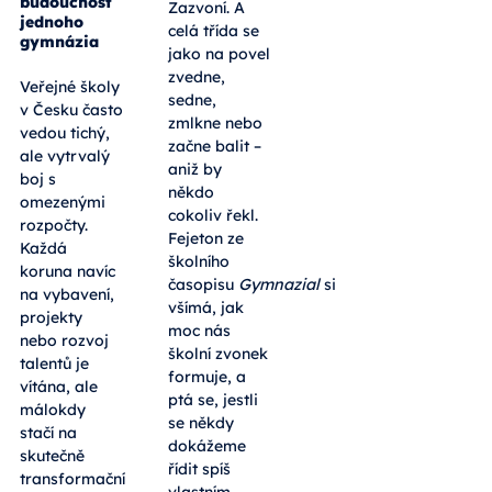
budoucnost
Zazvoní. A
jednoho
celá třída se
gymnázia
jako na povel
zvedne,
Veřejné školy
sedne,
v Česku často
zmlkne nebo
vedou tichý,
začne balit –
ale vytrvalý
aniž by
boj s
někdo
omezenými
cokoliv řekl.
rozpočty.
Fejeton ze
Každá
školního
koruna navíc
časopisu
Gymnazial
si
na vybavení,
všímá, jak
projekty
moc nás
nebo rozvoj
školní zvonek
talentů je
formuje, a
vítána, ale
ptá se, jestli
málokdy
se někdy
stačí na
dokážeme
skutečně
řídit spíš
transformační