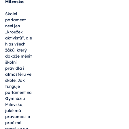
Milevsko
Školní
parlament
není jen
„kroužek
aktivistů“, ale
hlas všech
žáků, který
dokáže měnit
školní
pravidla i
atmosféru ve
škole. Jak
funguje
parlament na
Gymnáziu
Milevsko,
jaké má
pravomoci a
proč má
smysl se do