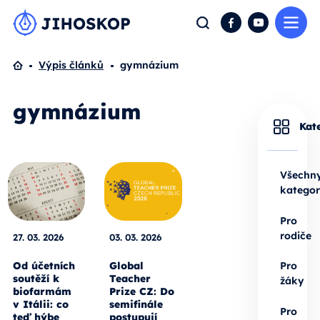
Me
Hledat
Facebook
YouTube
Domů
Výpis článků
gymnázium
gymnázium
Kat
Všechn
kategor
Pro
rodiče
27. 03. 2026
03. 03. 2026
Od účetních
Global
Pro
soutěží k
Teacher
žáky
biofarmám
Prize CZ: Do
v Itálii: co
semifinále
Pro
teď hýbe
postupují