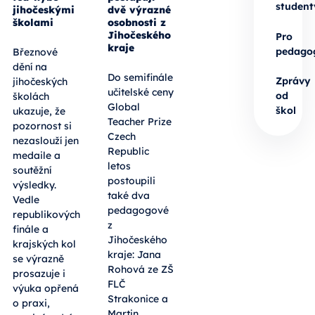
student
jihočeskými
dvě výrazné
školami
osobnosti z
Jihočeského
Pro
kraje
pedago
Březnové
dění na
Do semifinále
Zprávy
jihočeských
učitelské ceny
od
školách
Global
škol
ukazuje, že
Teacher Prize
pozornost si
Czech
nezaslouží jen
Republic
medaile a
letos
soutěžní
postoupili
výsledky.
také dva
Vedle
pedagogové
republikových
z
finále a
Jihočeského
krajských kol
kraje: Jana
se výrazně
Rohová ze ZŠ
prosazuje i
FLČ
výuka opřená
Strakonice a
o praxi,
Martin