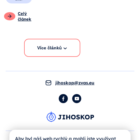
Celý
článek
Více článků
jihoskop@zvas.eu
Facebook
YouTube
Aby byl náš web rychlý a mohli jste využívat