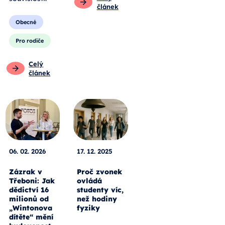
článek
Obecné
Pro rodiče
Celý
článek
06. 02. 2026
17. 12. 2025
Zázrak v
Proč zvonek
Třeboni: Jak
ovládá
dědictví 16
studenty víc,
milionů od
než hodiny
„Wintonova
fyziky
dítěte“ mění