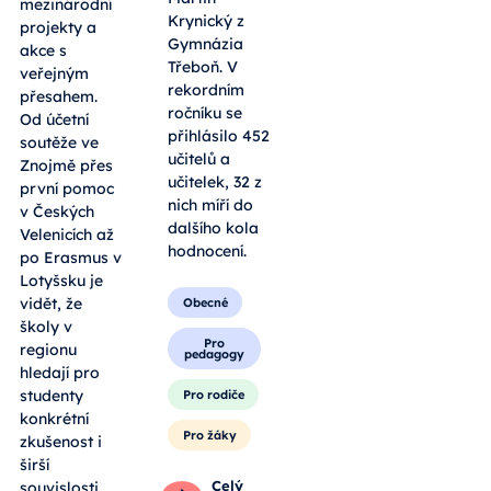
mezinárodní
Krynický z
projekty a
Gymnázia
akce s
Třeboň. V
veřejným
rekordním
přesahem.
ročníku se
Od účetní
přihlásilo 452
soutěže ve
učitelů a
Znojmě přes
učitelek, 32 z
první pomoc
nich míří do
v Českých
dalšího kola
Velenicích až
hodnocení.
po Erasmus v
Lotyšsku je
vidět, že
Obecné
školy v
Pro
regionu
pedagogy
hledají pro
studenty
Pro rodiče
konkrétní
Pro žáky
zkušenost i
širší
Celý
souvislosti.