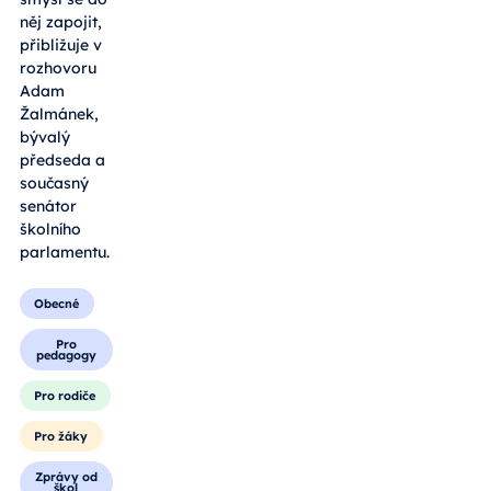
něj zapojit,
přibližuje v
rozhovoru
Adam
Žalmánek,
bývalý
předseda a
současný
senátor
školního
parlamentu.
Obecné
Pro
pedagogy
Pro rodiče
Pro žáky
Zprávy od
škol