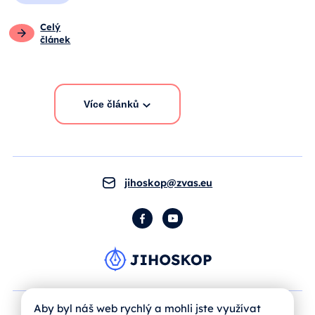
Celý
článek
Více článků
jihoskop@zvas.eu
Facebook
YouTube
Aby byl náš web rychlý a mohli jste využívat