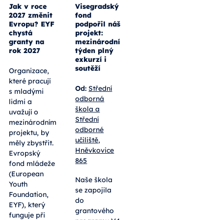
Jak v roce
Visegradský
2027 změnit
fond
Evropu? EYF
podpořil náš
chystá
projekt:
granty na
mezinárodní
rok 2027
týden plný
exkurzí i
soutěží
Organizace,
které pracují
Od:
Střední
s mladými
odborná
lidmi a
škola a
uvažují o
Střední
mezinárodním
odborné
projektu, by
učiliště,
měly zbystřit.
Hněvkovice
Evropský
865
fond mládeže
(European
Naše škola
Youth
se zapojila
Foundation,
do
EYF), který
grantového
funguje při