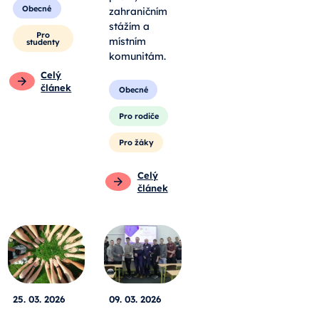
Obecné
zahraničním
stážím a
Pro
místním
studenty
komunitám.
Celý
článek
Obecné
Pro rodiče
Pro žáky
Celý
článek
25. 03. 2026
09. 03. 2026