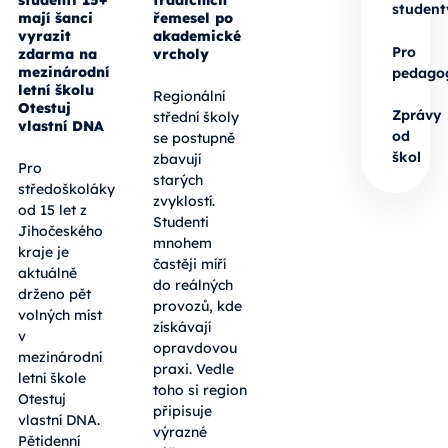
studenti 15+
tradičních
student
mají šanci
řemesel po
vyrazit
akademické
Pro
zdarma na
vrcholy
mezinárodní
pedago
letní školu
Regionální
Otestuj
Zprávy
střední školy
vlastní DNA
od
se postupně
škol
zbavují
Pro
starých
středoškoláky
zvyklostí.
od 15 let z
Studenti
Jihočeského
mnohem
kraje je
častěji míří
aktuálně
do reálných
drženo pět
provozů, kde
volných míst
získávají
v
opravdovou
mezinárodní
praxi. Vedle
letní škole
toho si region
Otestuj
připisuje
vlastní DNA.
výrazné
Pětidenní