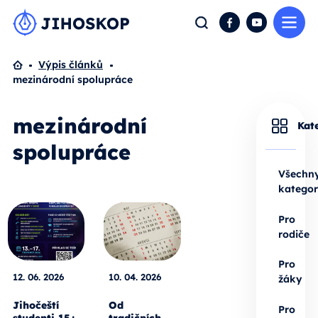
Me
Hledat
Facebook
YouTube
Domů
Výpis článků
mezinárodní spolupráce
mezinárodní
Kat
spolupráce
Všechn
kategor
Pro
rodiče
Pro
12. 06. 2026
10. 04. 2026
žáky
Jihočeští
Od
Pro