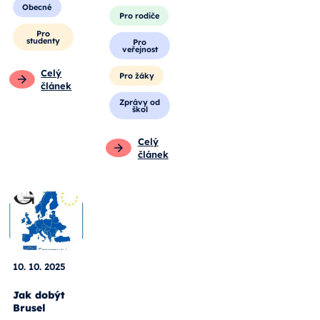
Obecné
Pro rodiče
Pro
studenty
Pro
veřejnost
Celý
Pro žáky
článek
Zprávy od
škol
Celý
článek
10. 10. 2025
Jak dobýt
Brusel