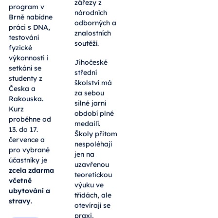
zářezy z
program v
národních
Brně nabídne
odborných a
práci s DNA,
znalostních
testování
soutěží.
fyzické
výkonnosti i
Jihočeské
setkání se
střední
studenty z
školství má
Česka a
za sebou
Rakouska.
silné jarní
Kurz
období plné
proběhne od
medailí.
13. do 17.
Školy přitom
července a
nespoléhají
pro vybrané
jen na
účastníky je
uzavřenou
zcela zdarma
teoretickou
včetně
výuku ve
ubytování a
třídách, ale
stravy
.
otevírají se
praxi,