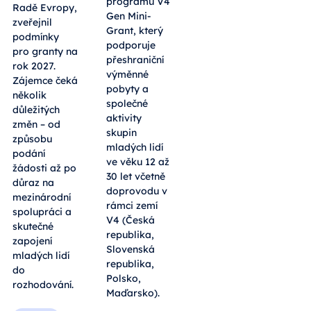
programu V4
Radě Evropy,
Gen Mini-
zveřejnil
Grant, který
podmínky
podporuje
pro granty na
přeshraniční
rok 2027.
výměnné
Zájemce čeká
pobyty a
několik
společné
důležitých
aktivity
změn – od
skupin
způsobu
mladých lidí
podání
ve věku 12 až
žádosti až po
30 let včetně
důraz na
doprovodu v
mezinárodní
rámci zemí
spolupráci a
V4 (Česká
skutečné
republika,
zapojení
Slovenská
mladých lidí
republika,
do
Polsko,
rozhodování.
Maďarsko).