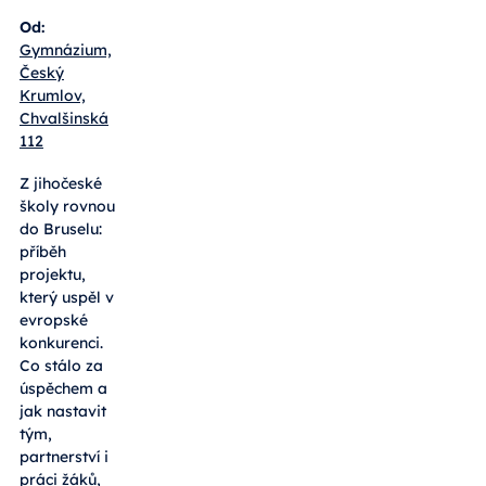
Od:
Gymnázium,
Český
Krumlov,
Chvalšinská
112
Z jihočeské
školy rovnou
do Bruselu:
příběh
projektu,
který uspěl v
evropské
konkurenci.
Co stálo za
úspěchem a
jak nastavit
tým,
partnerství i
práci žáků,