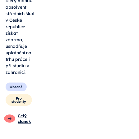
který mohou
absolventi
středních škol
v České
republice
získat
zdarma,
usnadňuje
uplatnění na
trhu práce i
při studiu v
zahraničí.
Obecné
Pro
studenty
Celý
článek