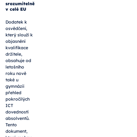
srozumitelně
v celé EU
Dodatek k
osvědčení,
který slouží k
objasnění
kvalifikace
držitele,
obsahuje od
letošního
roku nově
také u
gymnázií
přehled
pokročilých
ICT
dovedností
absolventů.
Tento
dokument,