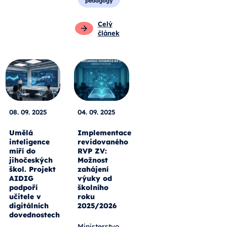
pedagogy
Celý
článek
08. 09. 2025
04. 09. 2025
Umělá
Implementace
inteligence
revidovaného
míří do
RVP ZV:
jihočeských
Možnost
škol. Projekt
zahájení
AIDIG
výuky od
podpoří
školního
učitele v
roku
digitálních
2025/2026
dovednostech
Ministerstvo