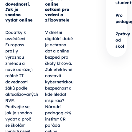
student
dovednosti.
online
Jak je
setkání pro
snadno
vedení a
Pro
vydat online
zřizovatele
pedago
Dodatky k
V dnešní
Zprávy
osvědčení
digitální době
od
Europass
je ochrana
škol
prošly
dat a online
výraznou
bezpečí pro
změnou a
školy klíčová.
nově odrážejí
Jak efektivně
reálné IT
nastavit
dovednosti
kybernetickou
žáků podle
bezpečnost a
aktualizovaných
kde hledat
RVP.
inspiraci?
Podívejte se,
Národní
jak je snadno
pedagogický
vydat a proč
institut ČR
se školám
pořádá
vyplatí přejít
online