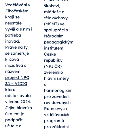
Vzdělávání v
školství,
Jihočeském
mládeže a
kraji se
tělovýchovy
neustále
(MŠMT) ve
vyvíjí a s ním i
spolupráci s
potřeba
Národním
inovací.
pedagogickým
Právě na ty
institutem
se zaměřuje
České
klíčová
republiky
iniciativa s
(NPI ČR)
názvem
zveřejnilo
projekt NPO
hlavní směry
3.1 – AIDIG
,
a
která
harmonogram
odstartovala
pro zavedení
v lednu 2024.
revidovaných
Jejím hlavním
Rámcových
úkolem je
vzdělávacích
podpořit
programů
učitele a
pro základní