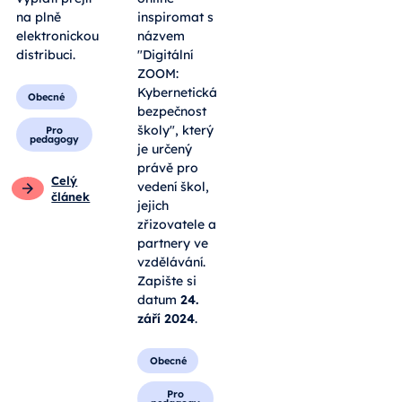
na plně
inspiromat s
elektronickou
názvem
distribuci.
"Digitální
ZOOM:
Kybernetická
Obecné
bezpečnost
školy", který
Pro
pedagogy
je určený
právě pro
Celý
vedení škol,
článek
jejich
zřizovatele a
partnery ve
vzdělávání.
Zapište si
datum
24.
září 2024
.
Obecné
Pro