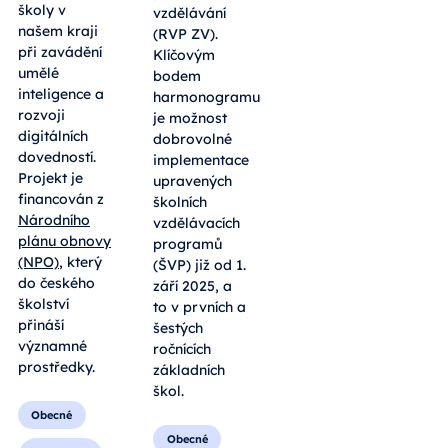
školy v
vzdělávání
našem kraji
(RVP ZV).
při zavádění
Klíčovým
umělé
bodem
inteligence a
harmonogramu
rozvoji
je možnost
digitálních
dobrovolné
dovedností.
implementace
Projekt je
upravených
financován z
školních
Národního
vzdělávacích
plánu obnovy
programů
(NPO)
, který
(ŠVP) již od 1.
do českého
září 2025, a
školství
to v prvních a
přináší
šestých
významné
ročnících
prostředky.
základních
škol.
Obecné
Obecné