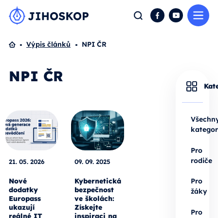
Me
Hledat
Facebook
YouTube
Domů
Výpis článků
NPI ČR
NPI ČR
Kat
Všechn
kategor
Pro
rodiče
21. 05. 2026
09. 09. 2025
Nové
Kybernetická
Pro
dodatky
bezpečnost
žáky
Europass
ve školách:
ukazují
Získejte
Pro
reálné IT
inspiraci na