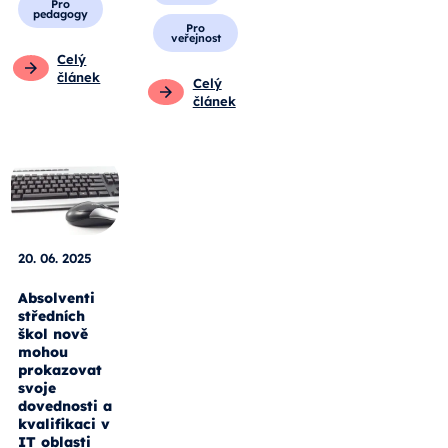
Pro
pedagogy
Pro
veřejnost
Celý
článek
Celý
článek
20. 06. 2025
Absolventi
středních
škol nově
mohou
prokazovat
svoje
dovednosti a
kvalifikaci v
IT oblasti