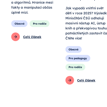
a algoritmů. Hranice mezi
fakty a manipulací občas
Jak vypadá vnitřní svět
úplně mizí.
dětí v roce 2025? Výsled
Minisčítání ČSÚ odhalují
masivní nástup AI, ústup
Obecné
Pro rodiče
knih a překvapivou touhu
patnáctiletých zastavit ča
Celý článek
Čtěte více!
Obecné
Pro pedagogy
Pro rodiče
Celý článek