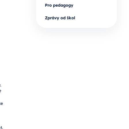
Pro pedagogy
Zprávy od škol
.
?
ce
t.