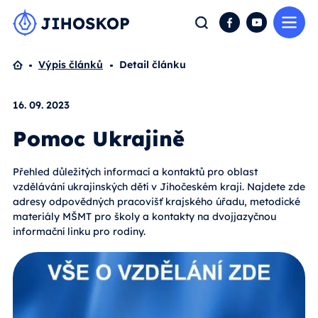
Me
Hledat
Facebook
YouTube
Domů
Výpis článků
Detail článku
16. 09. 2023
Pomoc Ukrajině
Přehled důležitých informací a kontaktů pro oblast
vzdělávání ukrajinských dětí v Jihočeském kraji. Najdete zde
adresy odpovědných pracovišť krajského úřadu, metodické
materiály MŠMT pro školy a kontakty na dvojjazyčnou
informační linku pro rodiny.