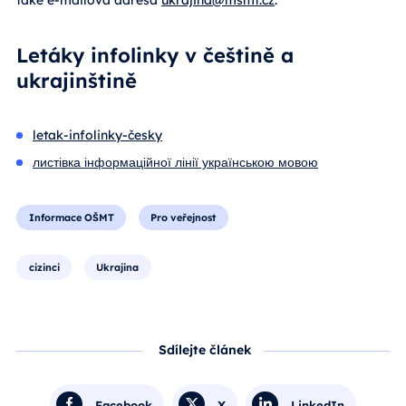
Letáky infolinky v češtině a
ukrajinštině
letak-infolinky-česky
листівка інформаційної лінії українською мовою
Informace OŠMT
Pro veřejnost
cizinci
Ukrajina
Sdílejte článek
Facebook
X
LinkedIn