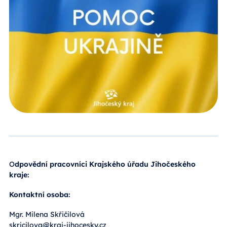
O
dpovědní pracovníci Krajského úřadu Jihočeského
kraje:
Kontaktní osoba:
Mgr. Milena Skřičilová
skricilova@kraj-jihocesky.cz