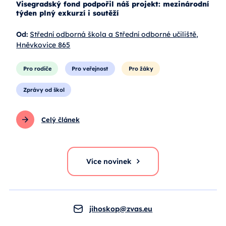
Visegradský fond podpořil náš projekt: mezinárodní
týden plný exkurzí i soutěží
Od:
Střední odborná škola a Střední odborné učiliště,
Hněvkovice 865
Pro rodiče
Pro veřejnost
Pro žáky
Zprávy od škol
Celý článek
Více novinek
jihoskop@zvas.eu