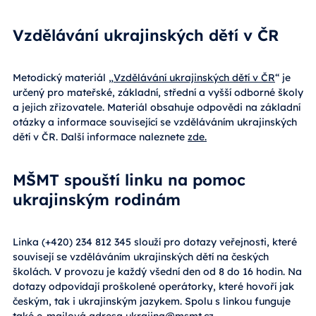
Vzdělávání ukrajinských dětí v ČR
Metodický materiál „
Vzdělávání ukrajinských dětí v ČR
“ je
určený pro mateřské, základní, střední a vyšší odborné školy
a jejich zřizovatele. Materiál obsahuje odpovědi na základní
otázky a informace související se vzděláváním ukrajinských
dětí v ČR. Další informace naleznete
zde.
MŠMT spouští linku na pomoc
ukrajinským rodinám
Linka (+420) 234 812 345 slouží pro dotazy veřejnosti, které
souvisejí se vzděláváním ukrajinských dětí na českých
školách. V provozu je každý všední den od 8 do 16 hodin. Na
dotazy odpovídají proškolené operátorky, které hovoří jak
českým, tak i ukrajinským jazykem. Spolu s linkou funguje
také e-mailová adresa
ukrajina@msmt.cz
.