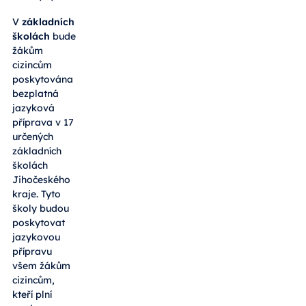
V
základních
školách
bude
žákům
cizincům
poskytována
bezplatná
jazyková
příprava v 17
určených
základních
školách
Jihočeského
kraje. Tyto
školy budou
poskytovat
jazykovou
přípravu
všem žákům
cizincům,
kteří plní