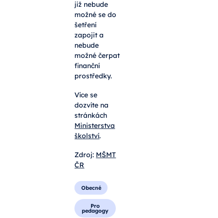
již nebude
možné se do
šetření
zapojit a
nebude
možné čerpat
finanční
prostředky.
Více se
dozvíte na
stránkách
Ministerstva
školství
.
Zdroj:
MŠMT
ČR
Obecné
Pro
pedagogy