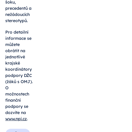
šoku,
precedentů a
nežádoucích
stereotypů.
Pro detailní
informace se
můžete
obrátit na
jednotlivé
krajské
koordinátory
podpory DŽC
(žáků s OMJ).
O
možnostech
finanční
podpory se
dozvíte na
www
.
npi.cz
.