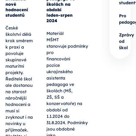
student
nové
školách na
hodnocení
období
studentů
leden-srpen
Pro
2024
pedago
České
Materiál
školství dělá
Zprávy
MŠMT
krok směrem
od
stanovuje podmínky
k praxi a
škol
pro
povoluje
financování
skupinové
pozice
maturitní
ukrajinského
projekty.
asistenta
Ředitelé škol
pedagoga ve
ale dostanou
školách (MŠ,
na starost
ZŠ, SŠ a
náročnější
konzervatoře) na
hodnocení a
období od
musí si
1.1.2024 do
zvyknout i na
31.8.2024.
Podmínky
novinky u
jsou obdobné
přijímaček.
jako