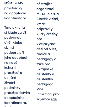
MŠMT a MV
nástrojích
prostředky
organizací
na adaptační
META, o.p.s. a
koordinátory.
Člověk v tísni,
které
Tato aktivita
připravily
si klade za cíl
kurzy češtiny
poskytnout
pro
dítěti/žáku
vícejazyčné
cizinci
děti od 5 let,
podporu při
rodiče a
jeho adaptaci
pedagogy a
na nové
také pro
kulturní
ukrajinské
prostředí a
asistenty a
odlišné
asistentky
životní
pedagoga.
podmínky
Více
prostřednictvím
informací pro
adaptačního
zájemce
zde
.
koordinátora.