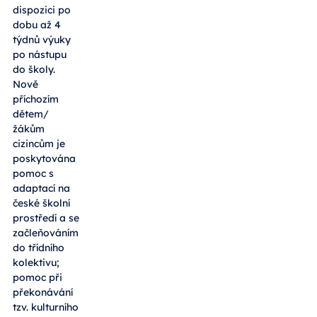
dispozici po
dobu až 4
týdnů výuky
po nástupu
do školy.
Nově
příchozím
dětem/
žákům
cizincům je
poskytována
pomoc s
adaptací na
české školní
prostředí a se
začleňováním
do třídního
kolektivu;
pomoc při
překonávání
tzv. kulturního