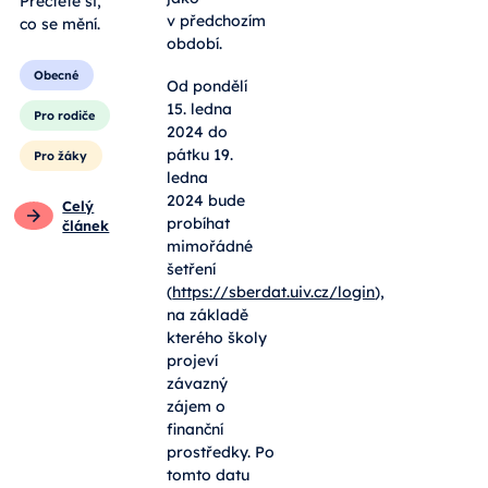
Přečtěte si,
v předchozím
co se mění.
období.
Obecné
Od pondělí
15. ledna
Pro rodiče
2024 do
pátku 19.
Pro žáky
ledna
2024 bude
Celý
probíhat
článek
mimořádné
šetření
(
https://sberdat.uiv.cz/login
),
na základě
kterého školy
projeví
závazný
zájem o
finanční
prostředky. Po
tomto datu