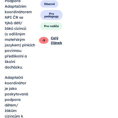
Podpora
Obecné
Adaptačním
koordinátorem
Pro
pedagogy
NPI ČR se
týká dětí/
Pro rodiče
žáků cizinců
(s odlišným
Celý
mateřským
článek
jazykem) plnících
povinnou
předškolní a
školní
docházku.
Adaptační
koordinátor
je jako
poskytovaná
podpora
dětem/
žákům
cizincům k