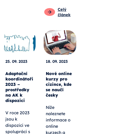
Celý
článek
25. 09. 2023
18. 09. 2023
Adaptační
Nové online
koordinátoři
kurzy pro
2023 –
cizince, kde
prostředky
se naučí
na AK k
česky
dispozici
Níže
V roce 2023
naleznete
jsou k
informace o
dispozici ve
online
spolupráci s
kurzech a