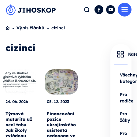
Me
Hledat
Facebook
YouTube
Domů
Výpis článků
cizinci
cizinci
Kat
Všechn
kategor
Pro
rodiče
24. 06. 2026
05. 12. 2023
Týmová
Financování
Pro
maturita už
pozice
žáky
není tabu.
ukrajinského
Jak školy
asistenta
Pro
zvládnou
pedagoga ve