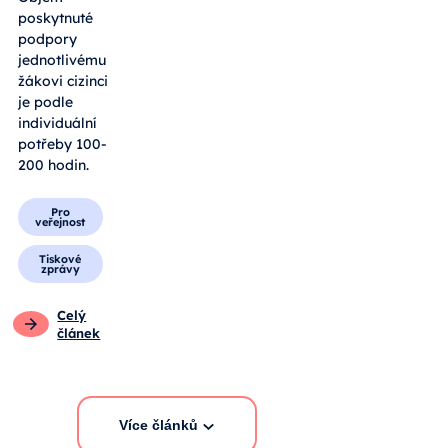
poskytnuté
podpory
jednotlivému
žákovi cizinci
je podle
individuální
potřeby 100-
200 hodin.
Pro
veřejnost
Tiskové
zprávy
Celý
článek
Více článků