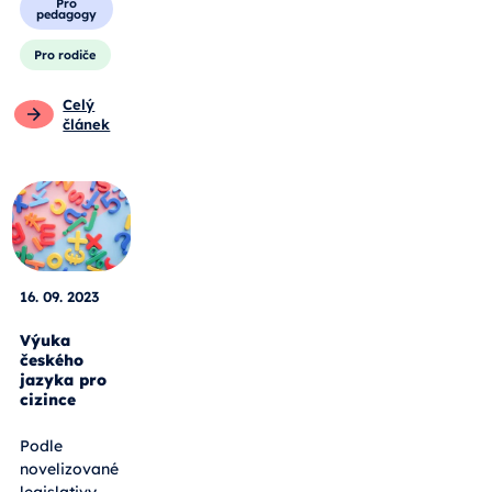
Pro
pedagogy
Pro rodiče
Celý
článek
16. 09. 2023
Výuka
českého
jazyka pro
cizince
Podle
novelizované
legislativy