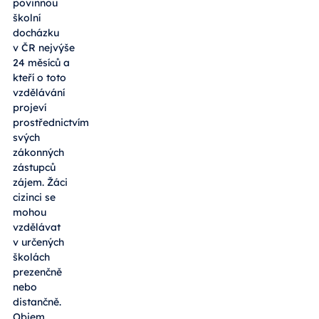
povinnou
školní
docházku
v ČR nejvýše
24 měsíců a
kteří o toto
vzdělávání
projeví
prostřednictvím
svých
zákonných
zástupců
zájem. Žáci
cizinci se
mohou
vzdělávat
v určených
školách
prezenčně
nebo
distančně.
Objem