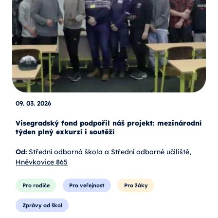
09. 03. 2026
Visegradský fond podpořil náš projekt: mezinárodní
týden plný exkurzí i soutěží
Od:
Střední odborná škola a Střední odborné učiliště,
Hněvkovice 865
Pro rodiče
Pro veřejnost
Pro žáky
Zprávy od škol