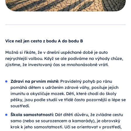
Více než jen cesta z bodu A do bodu B
Možná si říkáte, že v dnešní uspěchané době je auto
nejrychlejší volbou. Když se ale podíváme na výhody chůze,
zjistíme, že investovaný čas se mnohonásobně vrátí.
Zdraví na prvním místě:
Pravidelný pohyb po ránu
pomáhá dětem s udržením zdravé váhy, posiluje jejich
imunitu a okysličuje mozek. Děti, které chodí do školy
pěšky, jsou podle studií ve třídě často pozornější a lépe se
soustředí.
Škola samostatnosti:
Dát dítěti důvěru, že zvládne cestu
samo (nebo se sourozencem a kamarády), je obrovský
krok k jeho samostatnosti. Učí se orientovat v prostředí,