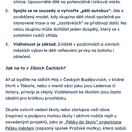
silnice. Upozorněte dítě na potenciálně riziková místa.
Spojte se se sousedy a vytvořte „pěší autobus“:
Jde o
osvědčený model, kdy skupina dětí chodí společně po
stanovené trase a na „zastávkách“ se přidávají další. Na
celou skupinu může dohlížet jeden dospělý, který se s
ostatními rodiči střídá.
Viditelnost je základ:
Zvláště v podzimních a zimních
měsících vybavte děti reflexními prvky na batohu i
oblečení.
Jak na to v Jižních Čechách?
Ať už bydlíte na sídlišti Máj v Českých Budějovicích, v klidné
čtvrti v Táboře, nebo v menší obci jako jsou Ledenice či
Volary, princip je stejný. Vzdálenosti ke školám jsou často
ideální pro krátkou procházku.
Zkuste oslovit vedení školy nebo zástupce vaší obce.
Inspiraci a podporu mohou školy i aktivní rodiče najít u
zavedených projektů, jako je
„Pěšky do školy“ organizace
Pěšky městem
(zapsaný spolek Pražské matky), která nabízí