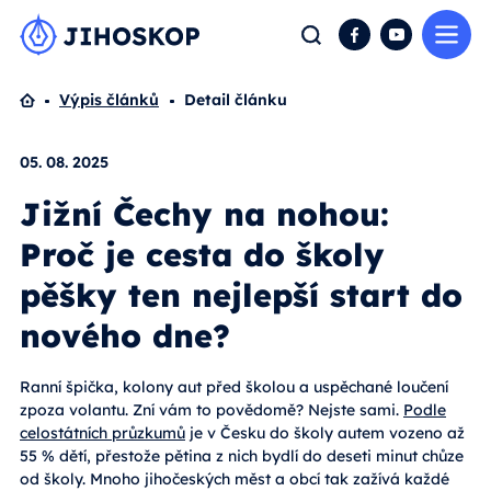
Me
Hledat
Facebook
YouTube
Domů
Výpis článků
Detail článku
05. 08. 2025
Jižní Čechy na nohou:
Proč je cesta do školy
pěšky ten nejlepší start do
nového dne?
Ranní špička, kolony aut před školou a uspěchané loučení
zpoza volantu. Zní vám to povědomě? Nejste sami.
Podle
celostátních průzkumů
je v Česku do školy autem vozeno až
55 % dětí, přestože pětina z nich bydlí do deseti minut chůze
od školy. Mnoho jihočeských měst a obcí tak zažívá každé