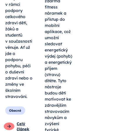
zdarma
v rámci
fitness
podpory
náramek a
celkového
přístup do
zdraví dětí,
mobilní
žáků a
aplikace, což
studentů
umožní
v současnosti
sledovat
věnuje. Ať už
energetický
jde o
výdej (pohyb)
podporu
a energetický
pohybu, péči
příjem
o duševní
(stravu)
zdraví nebo o
dítěte. Tyto
změny ve
nástroje
školním
budou děti
stravování.
motivovat ke
zdravějším
Obecné
stravovacím
návykům a
zvýšení
Celý
článek
fyzické