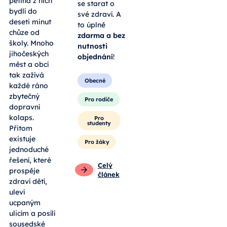
pětina z nich
se starat o
bydlí do
své zdraví. A
deseti minut
to úplně
chůze od
zdarma a bez
školy. Mnoho
nutnosti
jihočeských
objednání
!
měst a obcí
tak zažívá
Obecné
každé ráno
zbytečný
Pro rodiče
dopravní
kolaps.
Pro
studenty
Přitom
existuje
Pro žáky
jednoduché
řešení, které
Celý
prospěje
článek
zdraví dětí,
uleví
ucpaným
ulicím a posílí
sousedské