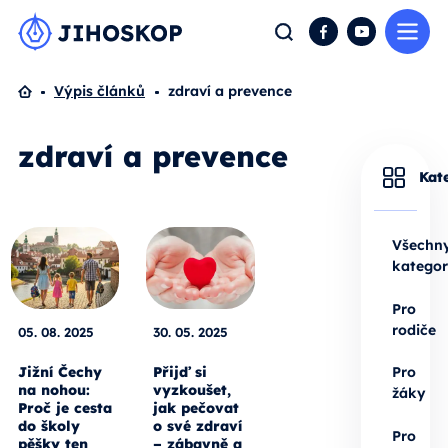
Me
Hledat
Facebook
YouTube
Domů
Výpis článků
zdraví a prevence
zdraví a prevence
Kat
Všechn
kategor
Pro
rodiče
05. 08. 2025
30. 05. 2025
Jižní Čechy
Přijď si
Pro
na nohou:
vyzkoušet,
žáky
Proč je cesta
jak pečovat
do školy
o své zdraví
Pro
pěšky ten
– zábavně a