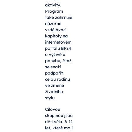
aktivity.
Program
také zahrnuje
názorné
vzdělávací
kapitoly na
internetovém
portálu BF24
o výživě a
pohybu, čímž
se snaží
podpořit
celou rodinu
ve změně
životního
stylu.
Cílovou
skupinou jsou
děti věku 6-11
let, které mají