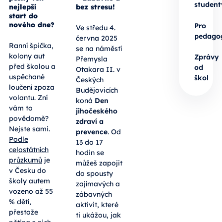
student
nejlepší
bez stresu!
start do
nového dne?
Pro
Ve středu 4.
pedago
června 2025
Ranní špička,
se na náměstí
kolony aut
Zprávy
Přemysla
před školou a
od
Otakara II. v
uspěchané
škol
Českých
loučení zpoza
Budějovicích
volantu. Zní
koná
Den
vám to
jihočeského
povědomě?
zdraví a
Nejste sami.
prevence
. Od
Podle
13 do 17
celostátních
hodin se
průzkumů
je
můžeš zapojit
v Česku do
do spousty
školy autem
zajímavých a
vozeno až 55
zábavných
% dětí,
aktivit, které
přestože
ti ukážou, jak