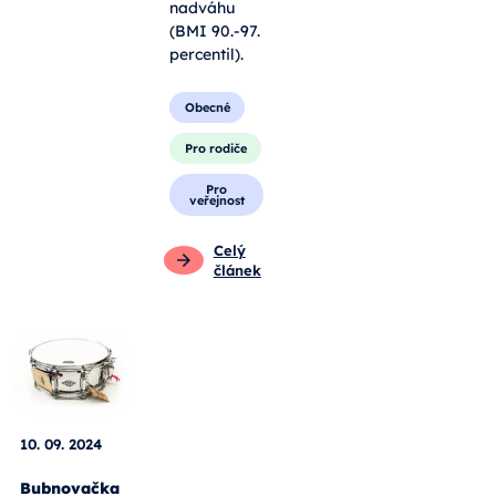
nadváhu
(BMI 90.-97.
percentil).
Obecné
Pro rodiče
Pro
veřejnost
Celý
článek
10. 09. 2024
Bubnovačka