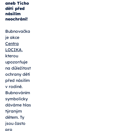
aneb Ticho
děti před
násilím
neochrání!
Bubnovačka
je akce
Centra
LOCIKA
,
kterou
upozorňuje
na důležitost
ochrany dětí
před násilím
v rodině.
Bubnováním
symbolicky
dáváme hlas
týraným
dětem. Ty
jsou často
pro