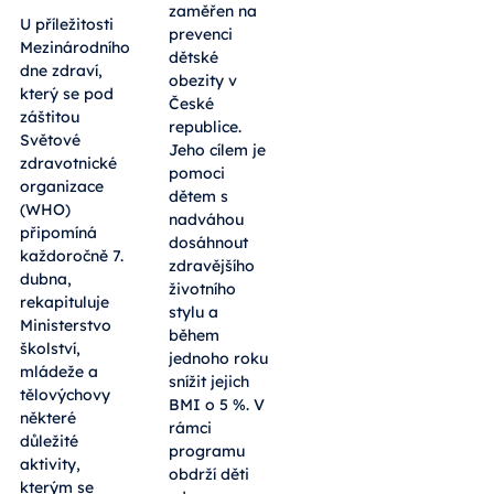
zaměřen na
U příležitosti
prevenci
Mezinárodního
dětské
dne zdraví,
obezity v
který se pod
České
záštitou
republice.
Světové
Jeho cílem je
zdravotnické
pomoci
organizace
dětem s
(WHO)
nadváhou
připomíná
dosáhnout
každoročně 7.
zdravějšího
dubna,
životního
rekapituluje
stylu a
Ministerstvo
během
školství,
jednoho roku
mládeže a
snížit jejich
tělovýchovy
BMI o 5 %. V
některé
rámci
důležité
programu
aktivity,
obdrží děti
kterým se