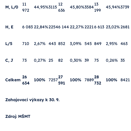
11
12
13
M, L/0
44,95%
3115
45,80%
3584
45,94%
3739
972
636
199
H, E
6 083
22,84%
2254
6 144
22,27%
2221
6 613
23,02%
2681
L/5
710
2,67%
443
852
3,09%
545
849
2,95%
463
C, J
73
0,27%
25
82
0,30%
39
75
0,26%
35
26
27
28
Celkem
100%
7257
100%
7889
100%
8421
634
591
732
Zahajovací výkazy k 30. 9.
Zdroj: MŠMT