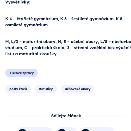
Vysvětlivky:
K 4 – čtyřleté gymnázium, K 6 – šestileté gymnázium, K 8 –
osmileté gymnázium
M, L/0 – maturitní obory, H, E – učební obory, L/5 – nástavb
studium, C – praktická škola, J – střední vzdělání bez výuční
listu a maturitní zkoušky
Tiskové zprávy
pošty žáků
statistiky
učňovské obory
Sdílejte článek