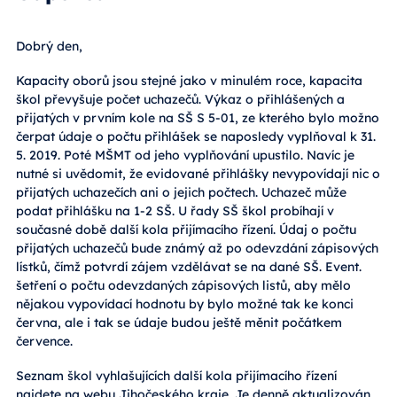
Dobrý den,
Kapacity oborů jsou stejné jako v minulém roce, kapacita
škol převyšuje počet uchazečů. Výkaz o přihlášených a
přijatých v prvním kole na SŠ S 5-01, ze kterého bylo možno
čerpat údaje o počtu přihlášek se naposledy vyplňoval k 31.
5. 2019. Poté MŠMT od jeho vyplňování upustilo. Navíc je
nutné si uvědomit, že evidované přihlášky nevypovídají nic o
přijatých uchazečích ani o jejich počtech. Uchazeč může
podat přihlášku na 1-2 SŠ. U řady SŠ škol probíhají v
současné době další kola přijímacího řízení. Údaj o počtu
přijatých uchazečů bude známý až po odevzdání zápisových
lístků, čímž potvrdí zájem vzdělávat se na dané SŠ. Event.
šetření o počtu odevzdaných zápisových listů, aby mělo
nějakou vypovídací hodnotu by bylo možné tak ke konci
června, ale i tak se údaje budou ještě měnit počátkem
července.
Seznam škol vyhlašujících další kola přijímacího řízení
najdete na
webu Jihočeského kraje
. Je denně aktualizován.