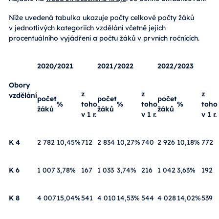
Níže uvedená tabulka ukazuje počty celkové počty žáků
v jednotlivých kategoriích vzdělání včetně jejich
procentuálního vyjádření a počtu žáků v prvních ročnících.
2020/2021
2021/2022
2022/2023
Obory
z
z
z
vzdělání
počet
počet
počet
%
toho
%
toho
%
toho
žáků
žáků
žáků
v 1 r.
v 1 r.
v 1 r.
K 4
2 782
10,45%
712
2 834
10,27%
740
2 926
10,18%
772
K 6
1 007
3,78%
167
1 033
3,74%
216
1 042
3,63%
192
K 8
4 007
15,04%
541
4 010
14,53%
544
4 028
14,02%
539