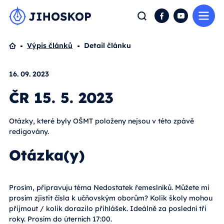
Me
Hledat
Facebook
YouTube
Domů
Výpis článků
Detail článku
16. 09. 2023
ČR 15. 5. 2023
Otázky, které byly OŠMT položeny nejsou v této zpávě
redigovány.
Otázka(y)
Prosím, připravuju téma Nedostatek řemeslníků. Můžete mi
prosím zjistit čísla k učňovským oborům? Kolik školy mohou
přijmout / kolik dorazilo přihlášek. Ideálně za poslední tři
roky. Prosím do úterních 17:00.