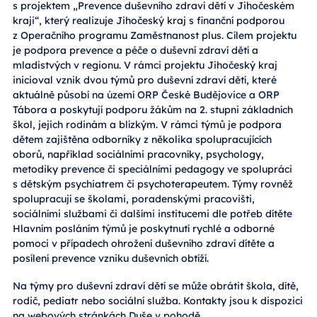
s projektem „Prevence duševního zdraví dětí v Jihočeském
kraji“, který realizuje Jihočeský kraj s finanční podporou
z Operačního programu Zaměstnanost plus. Cílem projektu
je podpora prevence a péče o duševní zdraví dětí a
mladistvých v regionu. V rámci projektu Jihočeský kraj
inicioval vznik dvou týmů pro duševní zdraví dětí, které
aktuálně působí na území ORP České Budějovice a ORP
Tábora a poskytují podporu žákům na 2. stupni základních
škol, jejich rodinám a blízkým. V rámci týmů je podpora
dětem zajištěna odborníky z několika spolupracujících
oborů, například sociálními pracovníky, psychology,
metodiky prevence či speciálními pedagogy ve spolupráci
s dětským psychiatrem či psychoterapeutem. Týmy rovněž
spolupracují se školami, poradenskými pracovišti,
sociálními službami či dalšími institucemi dle potřeb dítěte
Hlavním posláním týmů je poskytnutí rychlé a odborné
pomoci v případech ohrožení duševního zdraví dítěte a
posílení prevence vzniku duševních obtíží.
Na týmy pro duševní zdraví dětí se může obrátit škola, dítě,
rodič, pediatr nebo sociální služba. Kontakty jsou k dispozici
na webových stránkách
Duše v pohodě
.