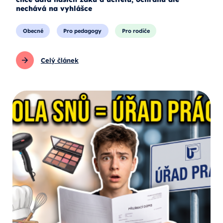
nechává na vyhlášce
Obecné
Pro pedagogy
Pro rodiče
Celý článek