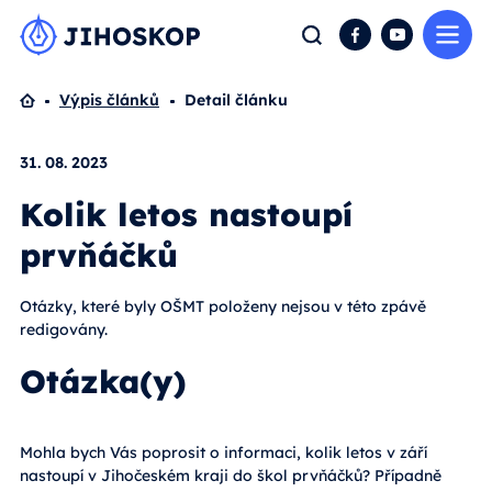
Me
Hledat
Facebook
YouTube
Domů
Výpis článků
Detail článku
31. 08. 2023
Kolik letos nastoupí
prvňáčků
Otázky, které byly OŠMT položeny nejsou v této zpávě
redigovány.
Otázka(y)
Mohla bych Vás poprosit o informaci, kolik letos v září
nastoupí v Jihočeském kraji do škol prvňáčků? Případně